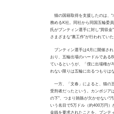
猫の国籍取得を支援したのは、“
務めるK社。同社から同国五輪委員会
氏がブンティン選手に対し“買収金
さまざまな“裏工作”が行われてい
ブンティン選手は4月に開催され
おり、五輪出場のハードルであるB
ているというが、「僕に出場権が
れない限りは五輪に出るつもりは
一方、「文春」によると、猫の五
受刑者だったという。カンボジア
の下”、つまり賄賂が欠かせない“
いう名目で5万ドル（約400万円
金銭を要求されたことを、ブンテ