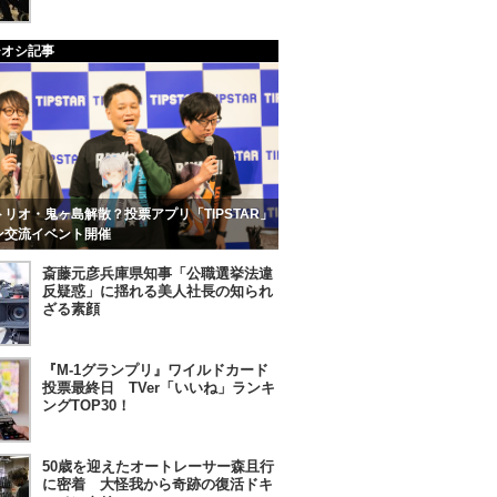
チオシ記事
リオ・鬼ヶ島解散？投票アプリ「TIPSTAR」
ン交流イベント開催
斎藤元彦兵庫県知事「公職選挙法違
反疑惑」に揺れる美人社長の知られ
ざる素顔
『M-1グランプリ』ワイルドカード
投票最終日 TVer「いいね」ランキ
ングTOP30！
50歳を迎えたオートレーサー森且行
に密着 大怪我から奇跡の復活ドキ