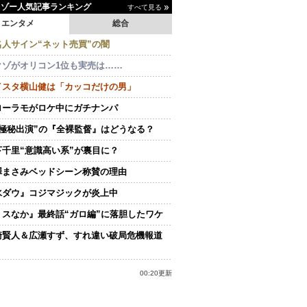
イゾー人気記事ランキング
すべて見る
エンタメ
総合
名人サイン“ネット売買”の闇
クゾがオリコン1位も実売は……
イスタ横山健は「カッコだけの男」
ローラモがロケ中にガチナンパ
“極秘出演”の『全裸監督』はどうなる？
下千里“意識高い系”が裏目に？
澤まさみベッドシーン称賛の理由
水ダウ』コジマジックが炎上中
ミスなか』最終話“ガロ編”に落胆したワケ
崎賢人＆広瀬すず、すれ違い破局危機報道
00:20更新