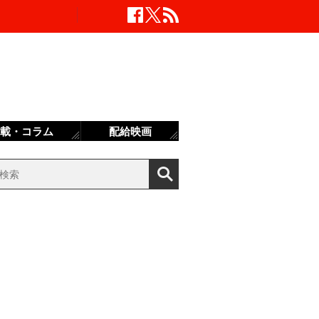
載・コラム
配給映画