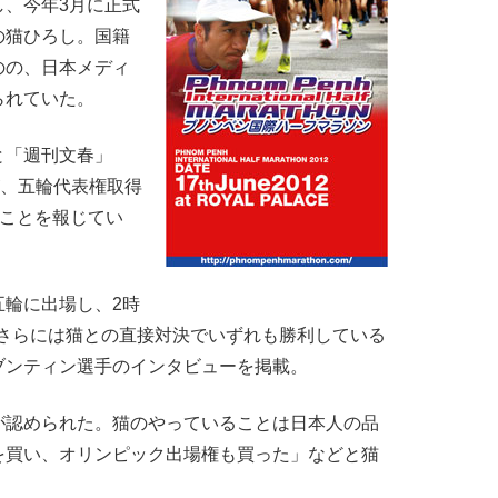
し、今年3月に正式
の猫ひろし。国籍
のの、日本メディ
られていた。
と「週刊文春」
が、五輪代表権取得
ることを報じてい
輪に出場し、2時
持、さらには猫との直接対決でいずれも勝利している
ブンティン選手のインタビューを掲載。
認められた。猫のやっていることは日本人の品
を買い、オリンピック出場権も買った」などと猫