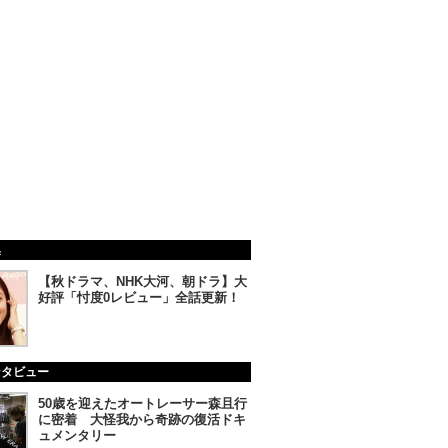
集
【秋ドラマ、NHK大河、朝ドラ】大
好評「忖度0レビュー」全話更新！
ンタビュー
50歳を迎えたオートレーサー森且行
に密着 大怪我から奇跡の復活ドキ
ュメンタリー