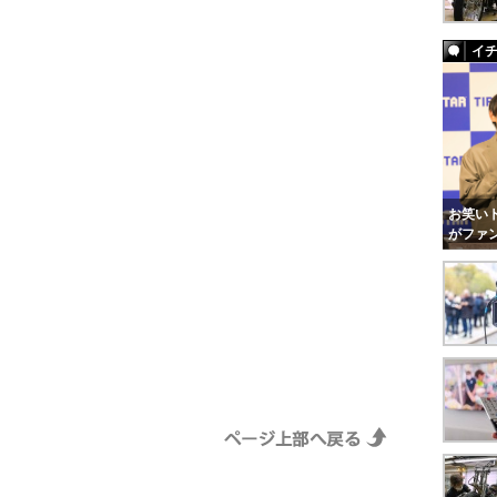
イ
お笑いト
がファ