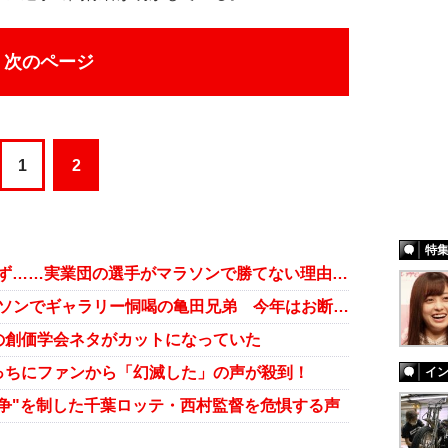
次のページ
1
2
特
企業PRの駅伝重視体質は相変わらず……実業団の選手がマラソンで勝てない理由とは
「殴りかかる仕草も......」東京マラソンでギャラリー恫喝の亀田兄弟 今年はお断り!?
の創価学会ネタがカットになっていた
っちにファンから「幻滅した」の声が殺到！
イ
戦争"を制した千葉ロッテ・西村監督を危惧する声