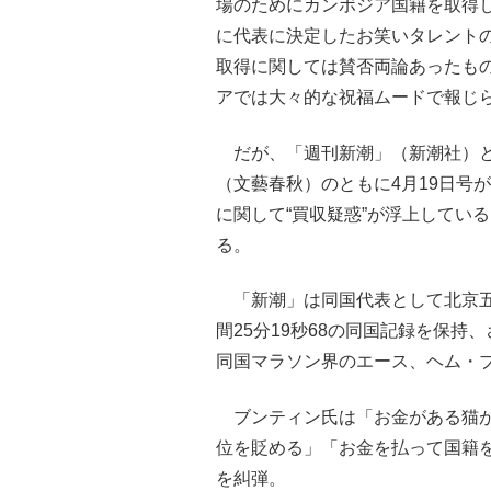
場のためにカンボジア国籍を取得
に代表に決定したお笑いタレント
取得に関しては賛否両論あったも
アでは大々的な祝福ムードで報じ
だが、「週刊新潮」（新潮社）
（文藝春秋）のともに4月19日号
に関して“買収疑惑”が浮上してい
る。
「新潮」は同国代表として北京五
間25分19秒68の同国記録を保
同国マラソン界のエース、ヘム・
ブンティン氏は「お金がある猫が
位を貶める」「お金を払って国籍
を糾弾。