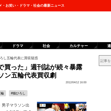
メ・お笑い・ドラマ・社会の最新ニュース
ドラマ
社会
カルチャー
連
ろし五輪代表に買収疑惑
で買った」週刊誌が続々暴露
ソン五輪代表買収劇
2012/04/12 16:00
五輪
#猫ひろし
・男子マラソン出