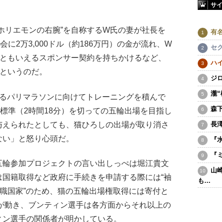
サ
ホリエモンの右腕”を自称するW氏の妻が社長を
有
に2万3,000ドル（約186万円）の金が流れ、W
セ
”ともいえるスポンサー契約を持ちかけるなど、
ハ
たというのだ。
ジ
瀧
るパリマラソンに向けてトレーニングを積んで
森
標準（2時間18分）を切っての五輪出場を目指し
与えられたとしても、猫ひろしの出場が取り消さ
長
ない」と怒り心頭だ。
『
『
輪参加プロジェクトの言い出しっぺは堀江貴文
山
は国籍取得など政府に手続きを申請する際には“袖
も…
汚職国家”のため、猫の五輪出場権取得には寄付と
）が動き、ブンティン選手は各方面からそれ以上の
ィン選手の関係者が明かしている。