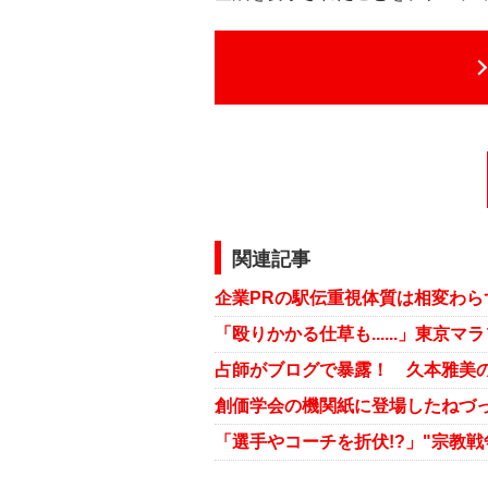
関連記事
占師がブログで暴露！ 久本雅美
創価学会の機関紙に登場したねづ
「選手やコーチを折伏!?」"宗教