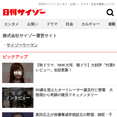
日刊サイゾー｜エンタメ・お笑い・ドラマ・社会の最新ニュース
日刊サイゾー
エンタメ
お笑い
ドラマ
社会
カルチャー
連載
株式会社サイゾー運営サイト
・
サイゾーウーマン
ピックアップ
【秋ドラマ、NHK大河、朝ドラ】大好評「忖度0
レビュー」全話更新！
特集
50歳を迎えたオートレーサー森且行に密着 大
怪我から奇跡の復活ドキュメンタリー
インタビュー
真田広之が俳優養成学校設立の野望、師匠・千