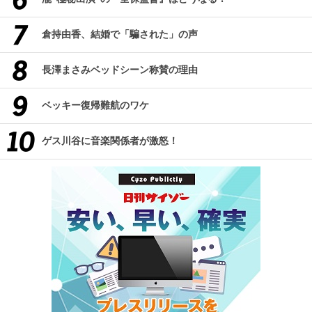
倉持由香、結婚で「騙された」の声
長澤まさみベッドシーン称賛の理由
ベッキー復帰難航のワケ
ゲス川谷に音楽関係者が激怒！