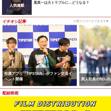
葉真一は大トラブルに…どうなる？
人気連載
イチオシ記事
※横スクロールできます▶
投票アプリ「TIPSTAR」がファン交流イ
ベント開催
美人社長の知られ
配給映画