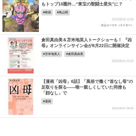
もトップ10圏外…“東宝の聖闘士星矢”に？
映画
鳥山明
2023/08/29 12:00
大山ユースケ（ライター）
倉田真由美＆苫米地英人トークショーも！ 『凶
母』オンラインサイン会が8月22日に開催決定
苫米地英人
倉田真由美
2023/08/14 14:00
【漫画「凶母」6話】「風俗で働く“首なし母”の
足取りを探る――唯一親しくしていた同僚も
「顔なし」で
漫画
2023/08/07 09:00