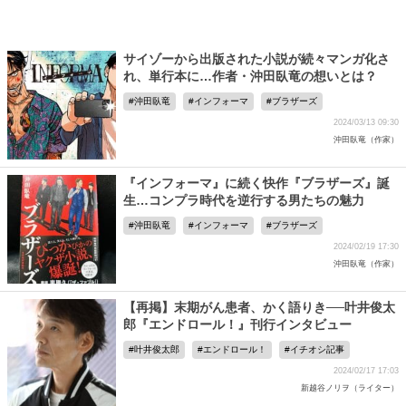
サイゾーから出版された小説が続々マンガ化さ
れ、単行本に…作者・沖田臥竜の想いとは？
沖田臥竜
インフォーマ
ブラザーズ
2024/03/13 09:30
沖田臥竜（作家）
『インフォーマ』に続く快作『ブラザーズ』誕
生…コンプラ時代を逆行する男たちの魅力
沖田臥竜
インフォーマ
ブラザーズ
2024/02/19 17:30
沖田臥竜（作家）
【再掲】末期がん患者、かく語りき──叶井俊太
郎『エンドロール！』刊行インタビュー
叶井俊太郎
エンドロール！
イチオシ記事
2024/02/17 17:03
新越谷ノリヲ（ライター）