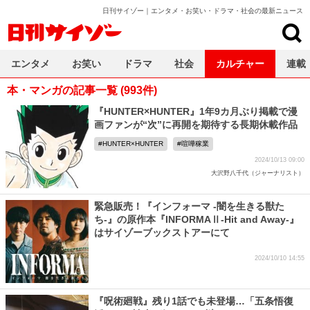
日刊サイゾー｜エンタメ・お笑い・ドラマ・社会の最新ニュース
日刊サイゾー
エンタメ
お笑い
ドラマ
社会
カルチャー
連載
本・マンガの記事一覧 (993件)
『HUNTER×HUNTER』1年9カ月ぶり掲載で漫
画ファンが“次”に再開を期待する長期休載作品
HUNTER×HUNTER
喧嘩稼業
2024/10/13 09:00
大沢野八千代（ジャーナリスト）
緊急販売！『インフォーマ -闇を生きる獣た
ち-』の原作本『INFORMAⅡ-Hit and Away-』
はサイゾーブックストアーにて
2024/10/10 14:55
『呪術廻戦』残り1話でも未登場…「五条悟復