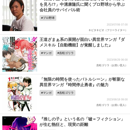
を見ろ!?」中溝康隆氏に聞くプロ野球から学ぶ
会社員のサバイバル術
プロ野球
2023/07/06 07:00
キビタキビオ（フリーライター）
王道ざまぁ系の展開が面白い異世界マンガ『ダ
メスキル【自動機能】が覚醒しました』
マンガ
吉松ゴリラ
2023/06/29 06:00
吉松ゴリラ（お笑い芸人）
「無限の時間を使ったバトルシーン」が斬新な
異世界マンガ『時間停止勇者』の魅力
マンガ
吉松ゴリラ
2023/06/18 09:00
吉松ゴリラ（お笑い芸人）
『推しの子』という名の「嘘＝フィクション」
が生む熱狂と、現実の距離