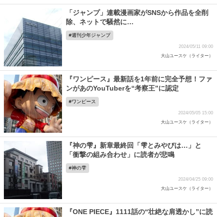
「ジャンプ」連載漫画家がSNSから作品を全削
除、ネットで騒然に…
週刊少年ジャンプ
2024/05/11 09:00
大山ユースケ（ライター）
『ワンピース』最新話を1年前に完全予想！ファ
ンがあのYouTuberを“考察王”に認定
ワンピース
2024/05/05 15:00
大山ユースケ（ライター）
『神の雫』新章最終回「雫とみやびは…」と
「衝撃の組み合わせ」に読者が悲鳴
神の雫
2024/04/25 09:00
大山ユースケ（ライター）
『ONE PIECE』1111話の“壮絶な肩透かし”に読