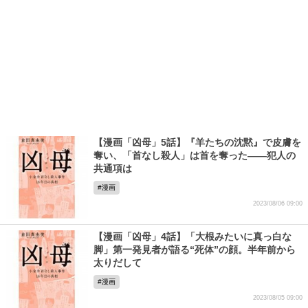
【漫画「凶母」5話】『羊たちの沈黙』で皮膚を
奪い、「首なし殺人」は首を奪った――犯人の
共通項は
漫画
2023/08/06 09:00
【漫画「凶母」4話】「大根みたいに真っ白な
脚」第一発見者が語る“死体”の顔。半年前から
太りだして
漫画
2023/08/05 09:00