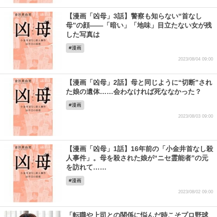
【漫画「凶母」3話】警察も知らない“首なし
母”の顔――「暗い」「地味」目立たない女が残
した写真は
漫画
2023/08/04 09:00
【漫画「凶母」2話】母と同じように“切断”され
た娘の遺体……会わなければ死ななかった？
漫画
2023/08/03 09:00
【漫画「凶母」1話】16年前の「小金井首なし殺
人事件」。母を殺された娘が“ニセ霊能者”の元
を訪れて……
漫画
2023/08/02 09:00
「転職や上司との関係に悩んだ時こそプロ野球