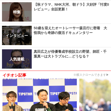
【秋ドラマ、NHK大河、朝ドラ】大好評「忖度0
レビュー」全話更新！
特集
50歳を迎えたオートレーサー森且行に密着 大
怪我から奇跡の復活ドキュメンタリー
インタビュー
真田広之が俳優養成学校設立の野望、師匠・千
葉真一は大トラブルに…どうなる？
人気連載
イチオシ記事
※横スクロールできます▶