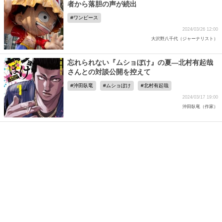
者から落胆の声が続出
ワンピース
2024/03/26 12:00
大沢野八千代（ジャーナリスト）
忘れられない『ムショぼけ』の夏―北村有起哉
さんとの対談公開を控えて
沖田臥竜
ムショぼけ
北村有起哉
2024/03/17 19:00
沖田臥竜（作家）