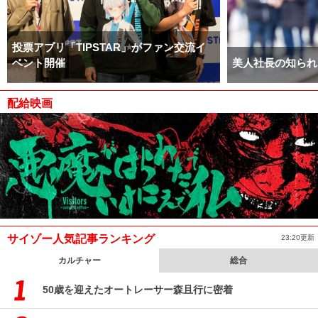
投票アプリ「TIPSTAR」がファン交流イ
ベント開催
美人社長の知られ
配給映画
サイゾー人気記事ランキング
23:20更新
カルチャー
総合
50歳を迎えたオートレーサー森且行に密着