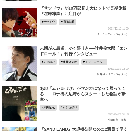
『サツドウ』が10万部超え大ヒットで長期休載
『喧嘩稼業』に注目が…
サツドウ
喧嘩稼業
2023/12/16 11:00
大山ユースケ（ライター）
末期がん患者、かく語りき──叶井俊太郎『エン
ドロール！』刊行インタビュー
あぷ噛む
叶井俊太郎
エンドロール！
2023/10/30 12:00
新越谷ノリヲ（ライター）
あの『ムショぼけ』がマンガになって帰ってく
る…コロナ禍の尼崎からスタートした物語が新
章へ
沖田臥竜
ムショぼけ
2023/09/20 16:30
沖田臥竜（作家）
『SAND LAND』大規模公開なのに2週目で早く