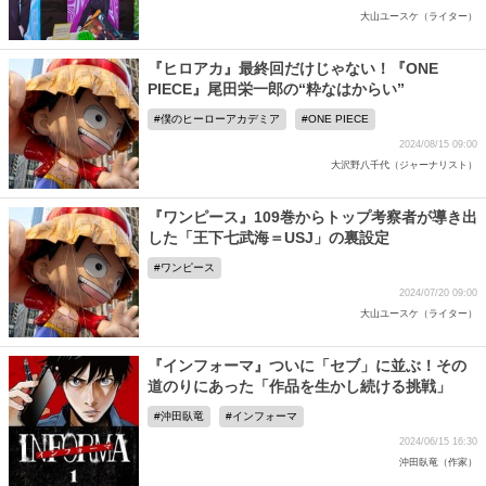
大山ユースケ（ライター）
『ヒロアカ』最終回だけじゃない！『ONE
PIECE』尾田栄一郎の“粋なはからい”
僕のヒーローアカデミア
ONE PIECE
2024/08/15 09:00
大沢野八千代（ジャーナリスト）
『ワンピース』109巻からトップ考察者が導き出
した「王下七武海＝USJ」の裏設定
ワンピース
2024/07/20 09:00
大山ユースケ（ライター）
『インフォーマ』ついに「セブ」に並ぶ！その
道のりにあった「作品を生かし続ける挑戦」
沖田臥竜
インフォーマ
2024/06/15 16:30
沖田臥竜（作家）