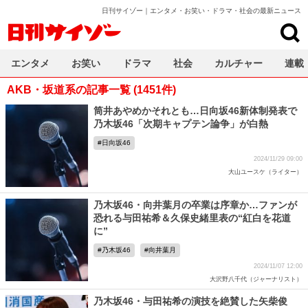
日刊サイゾー｜エンタメ・お笑い・ドラマ・社会の最新ニュース
日刊サイゾー
エンタメ
お笑い
ドラマ
社会
カルチャー
連載
AKB・坂道系の記事一覧 (1451件)
筒井あやめかそれとも…日向坂46新体制発表で
乃木坂46「次期キャプテン論争」が白熱
日向坂46
2024/11/29 09:00
大山ユースケ（ライター）
乃木坂46・向井葉月の卒業は序章か…ファンが
恐れる与田祐希＆久保史緒里表の“紅白を花道
に”
乃木坂46
向井葉月
2024/11/07 12:00
大沢野八千代（ジャーナリスト）
乃木坂46・与田祐希の演技を絶賛した矢柴俊