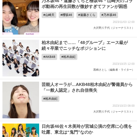
乃木坂46・遠藤さくらと櫻坂46・山崎天のコラ
ボ動画の再生回数が微妙すぎてファンが困惑
山崎天
櫻坂46
遠藤さくら
乃木坂46
2023/11/03 12:00
大沢野八千代（ジャーナリスト）
柏木由紀まで……「48グループ」エース級が
続々卒業でニッチなポジションに
AKB48
柏木由紀
2023/10/25 12:00
黒崎さとし（編集者・ライター）
芸能人オーラが…AKB48柏木由紀が警備員から
「一般人認定」され自信喪失
柏木由紀
2023/10/23 08:00
大沢野八千代（ジャーナリスト）
日向坂46佐々木美玲が宮城公演の空席に心境を
吐露、東北は“鬼門”なのか