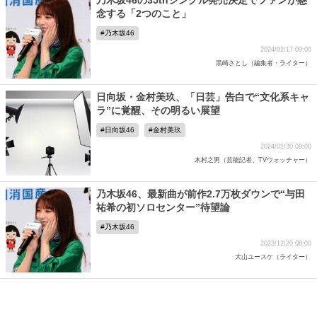
乃木坂46の35thシングル発売決定でファンが懸
念する「2つのこと」
乃木坂46
2024/02/17 09:00
黒崎さとし（編集者・ライター）
日向坂・金村美玖、「日芸」告白で“文化系キャ
ラ”に覚醒、その明るい展望
日向坂46
金村美玖
2024/01/30 09:00
木村之男（芸能記者、TVウォッチャー）
乃木坂46、最新曲が前作2.7万枚ダウンで“与田
祐希の初ソロセンター”待望論
乃木坂46
2023/12/20 08:00
大山ユースケ（ライター）