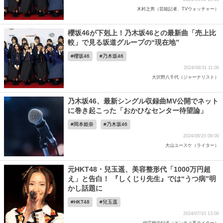
木村之男（芸能記者、TVウォッチャー）
櫻坂46が下剋上！乃木坂46との最新曲「売上比
較」で見る坂道グループの“現在地”
櫻坂46
乃木坂46
2024/08/31 11:00
大沢野八千代（ジャーナリスト）
乃木坂46、最新シングル収録曲MV公開でネット
に巻き起こった「おかひなセンター待望論」
岡本姫奈
乃木坂46
2024/08/20 09:00
大山ユースケ（ライター）
元HKT48・兒玉遥、美容整形代「1000万円超
え」と告白！ 『しくじり先生』では“うつ病”明
かし話題に
HKT48
兒玉遥
2024/07/10 13:00