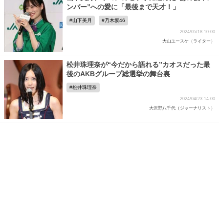
ンバー”への愛に「最後まで天才！」
山下美月
乃木坂46
2024/05/18 10:00
大山ユースケ（ライター）
松井珠理奈が“今だから語れる”カオスだった最
後のAKBグループ総選挙の舞台裏
松井珠理奈
2024/04/23 14:00
大沢野八千代（ジャーナリスト）