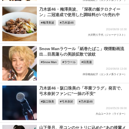
仲宗根由紀子（エンタメ系ライター）
乃木坂46・梅澤美波、「深夜の飯テロクイー
ン」二冠達成で使用した調味料がバカ売れ中
梅澤美波
乃木坂46
2024/06/09 10:30
大沢野八千代（ジャーナリスト）
Snow Manラウール「紙巻たばこ」喫煙動画流
出…目黒蓮らの美談拡散で波紋
Snow Man
ラウール
目黒蓮
2024/06/04 13:00
仲宗根由紀子（エンタメ系ライター）
乃木坂46・阪口珠美の「卒業フラグ」発言で、
弓木奈於ファンに“一抹の不安”
阪口珠美
弓木奈於
乃木坂46
2024/05/29 09:00
大山ユースケ（ライター）
山下美月、卒コンのセトリに込めた“あの後輩メ