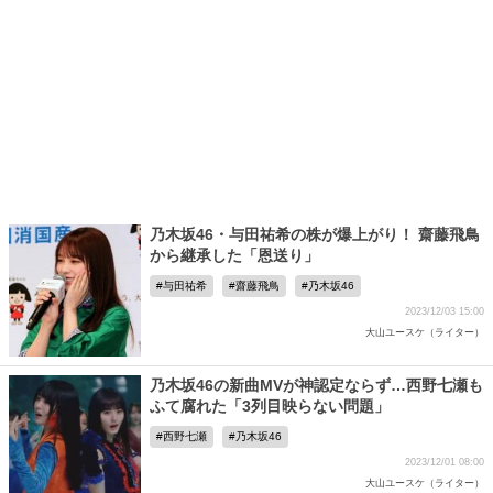
乃木坂46・与田祐希の株が爆上がり！ 齋藤飛鳥
から継承した「恩送り」
与田祐希
齋藤飛鳥
乃木坂46
2023/12/03 15:00
大山ユースケ（ライター）
乃木坂46の新曲MVが神認定ならず…西野七瀬も
ふて腐れた「3列目映らない問題」
西野七瀬
乃木坂46
2023/12/01 08:00
大山ユースケ（ライター）