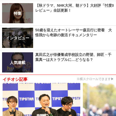
【秋ドラマ、NHK大河、朝ドラ】大好評「忖度0
レビュー」全話更新！
特集
50歳を迎えたオートレーサー森且行に密着 大
怪我から奇跡の復活ドキュメンタリー
インタビュー
真田広之が俳優養成学校設立の野望、師匠・千
葉真一は大トラブルに…どうなる？
人気連載
イチオシ記事
※横スクロールできます▶