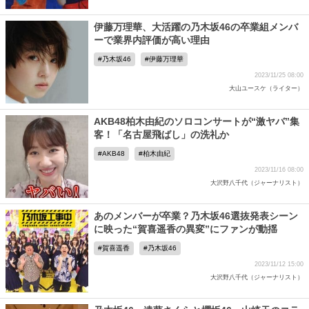
伊藤万理華、大活躍の乃木坂46の卒業組メンバ
ーで業界内評価が高い理由
乃木坂46
伊藤万理華
2023/11/25 08:00
大山ユースケ（ライター）
AKB48柏木由紀のソロコンサートが“激ヤバ”集
客！「名古屋飛ばし」の洗礼か
AKB48
柏木由紀
2023/11/16 08:00
大沢野八千代（ジャーナリスト）
あのメンバーが卒業？乃木坂46選抜発表シーン
に映った“賀喜遥香の異変”にファンが動揺
賀喜遥香
乃木坂46
2023/11/12 15:00
大沢野八千代（ジャーナリスト）