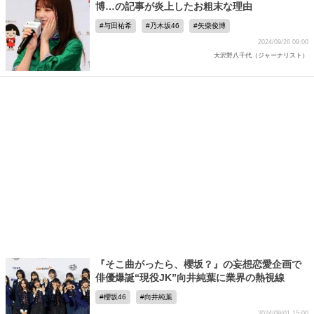
博…の記事が炎上したお粗末な理由
与田祐希
乃木坂46
矢柴俊博
2024/09/26 09:00
大沢野八千代（ジャーナリスト）
『そこ曲がったら、櫻坂？』の妄想恋愛企画で
俳優爆誕“現役JK”向井純葉に業界の熱視線
櫻坂46
向井純葉
2024/09/01 15:00