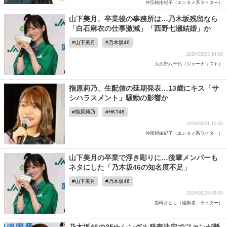
仲宗根由紀子（エンタメ系ライター）
山下美月、卒業後の事務所は…乃木坂残留なら
「白石麻衣の仕事激減」「西野七瀬結婚」か
山下美月
乃木坂46
2024/03/03 14:00
大沢野八千代（ジャーナリスト）
指原莉乃、生配信の延期発表…13歳にキス「サ
シハラスメント」騒動の影響か
指原莉乃
HKT48
2024/03/01 15:00
仲宗根由紀子（エンタメ系ライター）
山下美月の卒業で浮き彫りに…後輩メンバーも
ネタにした「乃木坂46の知名度不足」
山下美月
乃木坂46
2024/02/25 09:00
黒崎さとし（編集者・ライター）