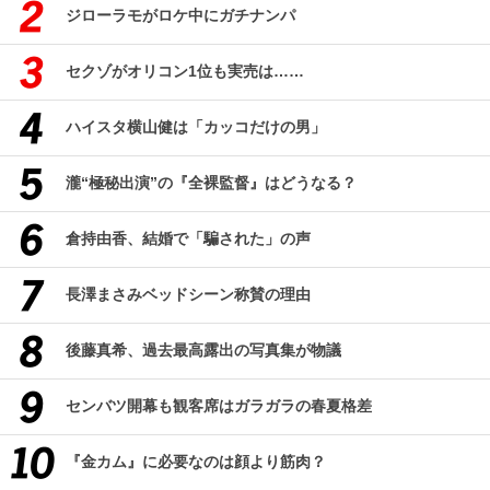
ジローラモがロケ中にガチナンパ
セクゾがオリコン1位も実売は……
ハイスタ横山健は「カッコだけの男」
瀧“極秘出演”の『全裸監督』はどうなる？
倉持由香、結婚で「騙された」の声
長澤まさみベッドシーン称賛の理由
後藤真希、過去最高露出の写真集が物議
センバツ開幕も観客席はガラガラの春夏格差
『金カム』に必要なのは顔より筋肉？