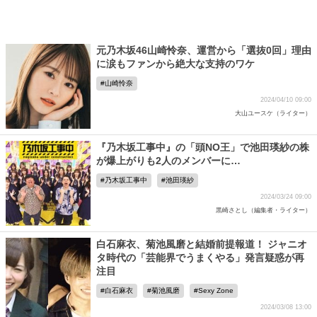
元乃木坂46山崎怜奈、運営から「選抜0回」理由
に涙もファンから絶大な支持のワケ
山崎怜奈
2024/04/10 09:00
大山ユースケ（ライター）
『乃木坂工事中』の「頭NO王」で池田瑛紗の株
が爆上がりも2人のメンバーに…
乃木坂工事中
池田瑛紗
2024/03/24 09:00
黒崎さとし（編集者・ライター）
白石麻衣、菊池風磨と結婚前提報道！ ジャニオ
タ時代の「芸能界でうまくやる」発言疑惑が再
注目
白石麻衣
菊池風磨
Sexy Zone
2024/03/08 13:00