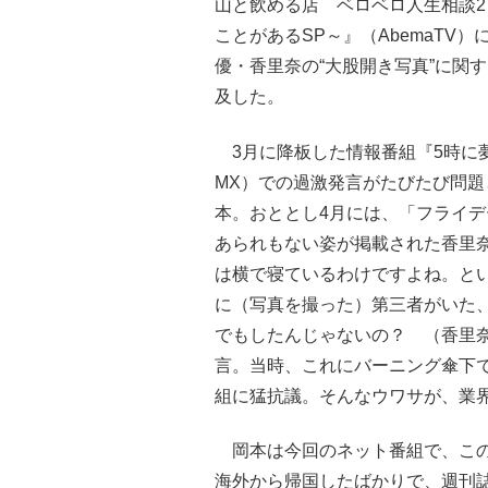
山と飲める店 ベロベロ人生相談
ことがあるSP～』（AbemaTV
優・香里奈の“大股開き写真”に関
及した。
3月に降板した情報番組『5時に夢
MX）での過激発言がたびたび問題
本。おととし4月には、「フライ
あられもない姿が掲載された香里
は横で寝ているわけですよね。と
に（写真を撮った）第三者がいた
でもしたんじゃないの？ （香里奈
言。当時、これにバーニング傘下
組に猛抗議。そんなウワサが、業
岡本は今回のネット番組で、この
海外から帰国したばかりで、週刊