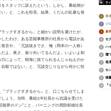
サ
旨をスタッフに訴えたという。しかし、番組側が
ない」と、これを拒否。結果、くだんの乱暴な発
有
ジ
倉
ラックすぎるから」と細かい説明を避けたが、
いしたわけ。ある芸能事務所の社長から電話があ
セ
な発言や、「冗談抜きでさ、俺（岡本の一人称）
ハ
んだよ。夜さ、振り向いてるんだよ。いよいよ刺
瀧
の力によって、樹海に捨てられるんじゃねえのか
長
、自殺ではない」と、冗談交じりながら何かに怯
セ
後
『
え『ブラックすぎるから』と、口ごもらせてしま
でしょう。当時、番組がK社長から抗議を受けた
芸能界のドン”こと、バーニングの周防郁雄社長