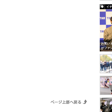
イ
お笑いト
がファ