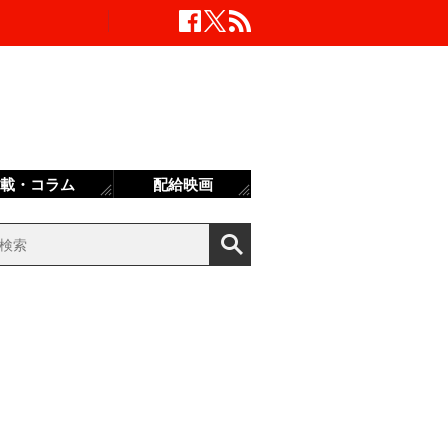
載・コラム
配給映画