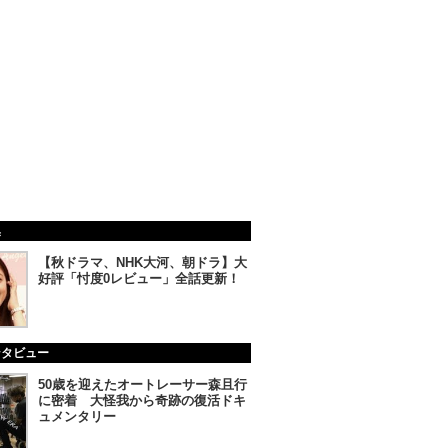
集
【秋ドラマ、NHK大河、朝ドラ】大
好評「忖度0レビュー」全話更新！
ンタビュー
50歳を迎えたオートレーサー森且行
に密着 大怪我から奇跡の復活ドキ
ュメンタリー