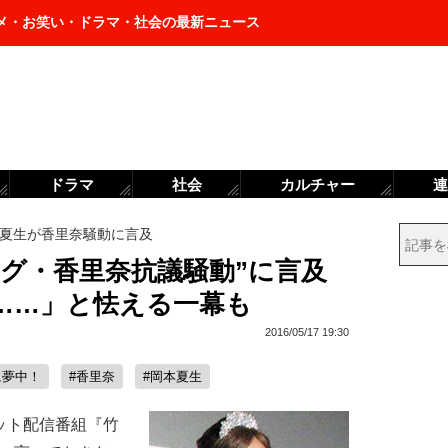
メ・お笑い・ドラマ・社会の最新ニュース
ドラマ
社会
カルチャー
連
夏生が香里奈騒動に言及
ング・香里奈抗議騒動”に言及
……」と怯える一幕も
2016/05/17 19:30
に夢中！
#香里奈
#岡本夏生
ット配信番組『竹