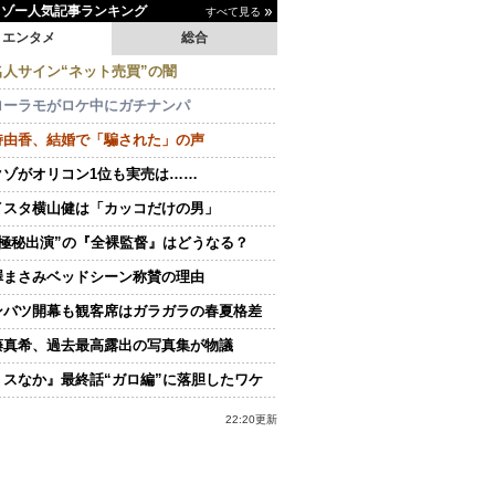
イゾー人気記事ランキング
すべて見る
エンタメ
総合
名人サイン“ネット売買”の闇
ローラモがロケ中にガチナンパ
持由香、結婚で「騙された」の声
クゾがオリコン1位も実売は……
イスタ横山健は「カッコだけの男」
“極秘出演”の『全裸監督』はどうなる？
澤まさみベッドシーン称賛の理由
ンバツ開幕も観客席はガラガラの春夏格差
藤真希、過去最高露出の写真集が物議
ミスなか』最終話“ガロ編”に落胆したワケ
22:20更新