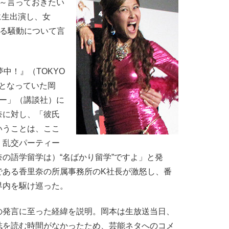
2～言っておきたい
）に生出演し、女
する騒動について言
中！』（TOKYO
となっていた岡
デー」（講談社）に
奈に対し、「彼氏
いうことは、ここ
、乱交パーティー
の語学留学は）“名ばかり留学”ですよ」と発
である香里奈の所属事務所のK社長が激怒し、番
界内を駆け巡った。
発言に至った経緯を説明。岡本は生放送当日、
誌を読む時間がなかったため、芸能ネタへのコメ