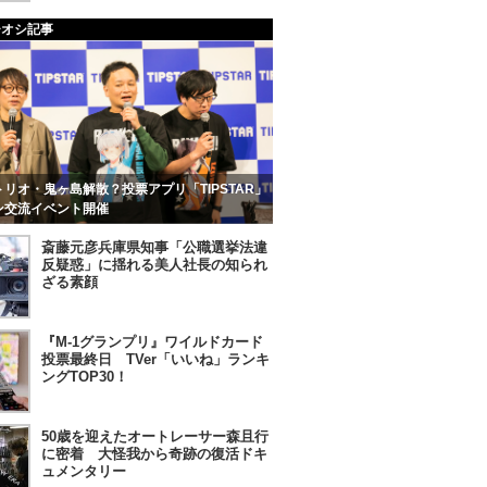
チオシ記事
リオ・鬼ヶ島解散？投票アプリ「TIPSTAR」
ン交流イベント開催
斎藤元彦兵庫県知事「公職選挙法違
反疑惑」に揺れる美人社長の知られ
ざる素顔
『M-1グランプリ』ワイルドカード
投票最終日 TVer「いいね」ランキ
ングTOP30！
50歳を迎えたオートレーサー森且行
に密着 大怪我から奇跡の復活ドキ
ュメンタリー