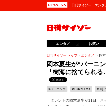
日刊サイゾー｜エンタ
エンタメ
お笑い
日刊サイゾー トップ
>
エンタメ
>
岡本
岡本夏生が“バーニ
「樹海に捨てられる
#バーニング
#TOKYO MX
#5時
タレントの岡本夏生が11日、ネ