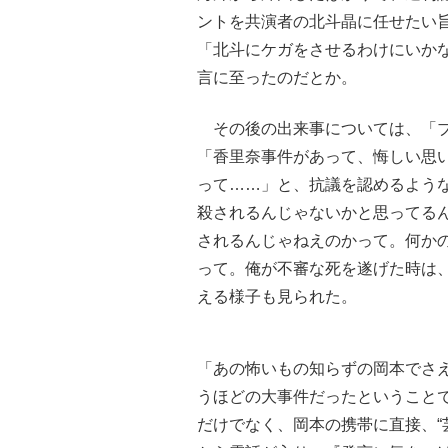
ントを共演者の北斗晶に任せたい
「北斗にケガをさせるわけにいか
言に至ったのだとか。
その後の出来事については、「ブ
「香里奈事件があって、悔しい思
って……」と、抗議を認めるよう
殺されるんじゃないかと思ってる
されるんじゃねえのかって。何か
って。俺が不審な死を遂げた時は
える様子も見られた。
「あの怖いもの知らずの岡本でさ
うほどの大事件だったということ
だけでなく、岡本の携帯に直接、“