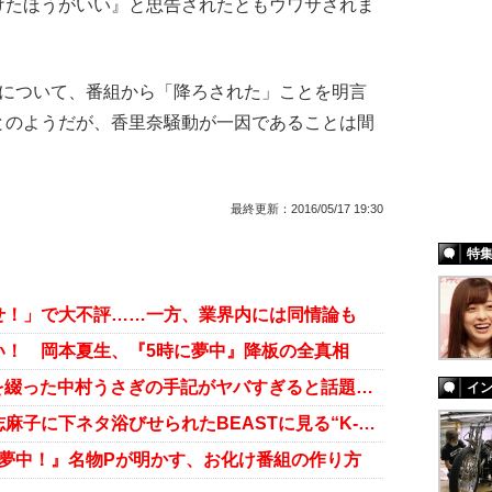
けたほうがいい』と忠告されたともウワサされま
について、番組から「降ろされた」ことを明言
とのようだが、香里奈騒動が一因であることは間
最終更新：
2016/05/17 19:30
特
せ！」で大不評……一方、業界内には同情論も
い！ 岡本夏生、『5時に夢中』降板の全真相
“死”を覚悟!? 美保純とのバトルを綴った中村うさぎの手記がヤバすぎると話題に――
イ
「真珠、入ってないよね？」岩井志麻子に下ネタ浴びせられたBEASTに見る“K-POP大安売り”の現状
に夢中！』名物Pが明かす、お化け番組の作り方