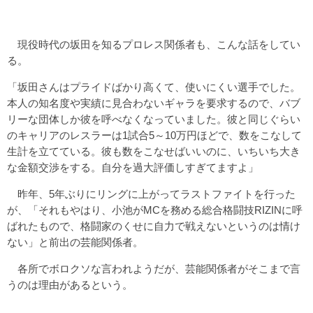
現役時代の坂田を知るプロレス関係者も、こんな話をしてい
る。
「坂田さんはプライドばかり高くて、使いにくい選手でした。
本人の知名度や実績に見合わないギャラを要求するので、バブ
リーな団体しか彼を呼べなくなっていました。彼と同じぐらい
のキャリアのレスラーは1試合5～10万円ほどで、数をこなして
生計を立てている。彼も数をこなせばいいのに、いちいち大き
な金額交渉をする。自分を過大評価しすぎてますよ」
昨年、5年ぶりにリングに上がってラストファイトを行った
が、「それもやはり、小池がMCを務める総合格闘技RIZINに呼
ばれたもので、格闘家のくせに自力で戦えないというのは情け
ない」と前出の芸能関係者。
各所でボロクソな言われようだが、芸能関係者がそこまで言
うのは理由があるという。