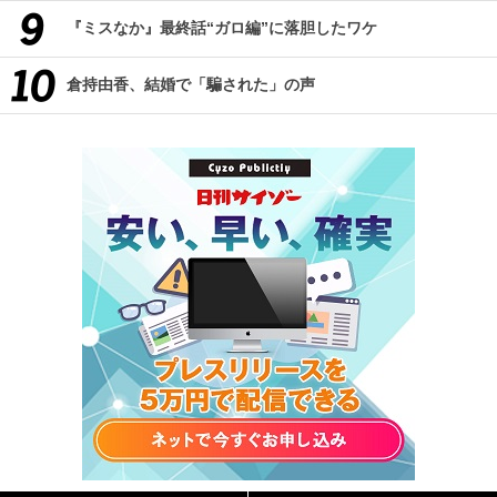
『ミスなか』最終話“ガロ編”に落胆したワケ
倉持由香、結婚で「騙された」の声