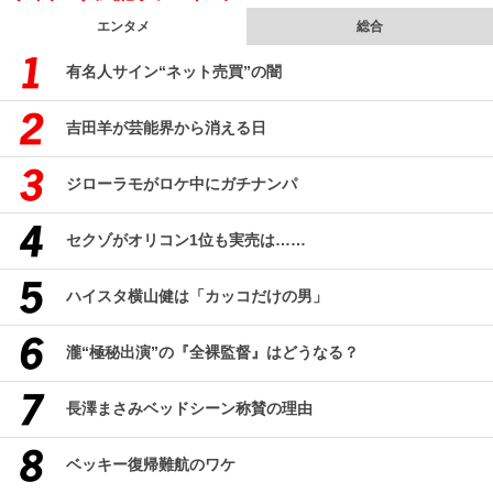
エンタメ
総合
有名人サイン“ネット売買”の闇
吉田羊が芸能界から消える日
ジローラモがロケ中にガチナンパ
セクゾがオリコン1位も実売は……
ハイスタ横山健は「カッコだけの男」
瀧“極秘出演”の『全裸監督』はどうなる？
長澤まさみベッドシーン称賛の理由
ベッキー復帰難航のワケ