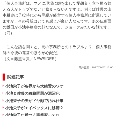
「個人事務所は、マメに現場に顔を出して愛想良く立ち振る舞
える人がトップでないと務まらないんですよ。例えば俳優の山
本耕史は子役時代から母親が経営する個人事務所に所属してい
ますが、その母親はとても感じが良い人なんです。あの仏頂面
の坂田が小池事務所の顔だなんて、ジョークみたいな話です」
（同）
こんな話を聞くと、元の事務所とのトラブルより、個人事務
所の今後の運営のほうが心配だ。
（文＝藤堂香貴／NEWSIDER）
最終更新：
2017/09/07 12:00
関連記事
小池栄子が各界から大絶賛のワケ
小池＆佐藤の移籍問題が泥沼化
小池栄子の夫がドヤ顔で汚れ仕事
小池栄子がエイベックスに移籍？
小池栄子に近づく実業家って!?