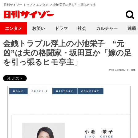
日刊サイゾー トップ
>
エンタメ
>
小池栄子の足を引っ張るヒモ夫
日刊サイゾー
エンタメ
お笑い
ドラマ
社会
カルチャー
連載
金銭トラブル浮上の小池栄子 “元
凶”は夫の格闘家・坂田亘か「嫁の足
を引っ張るヒモ亭主」
2017/09/07 12:00