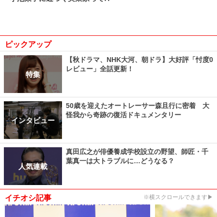
ピックアップ
【秋ドラマ、NHK大河、朝ドラ】大好評「忖度0
レビュー」全話更新！
特集
50歳を迎えたオートレーサー森且行に密着 大
怪我から奇跡の復活ドキュメンタリー
インタビュー
真田広之が俳優養成学校設立の野望、師匠・千
葉真一は大トラブルに…どうなる？
人気連載
イチオシ記事
※横スクロールできます▶