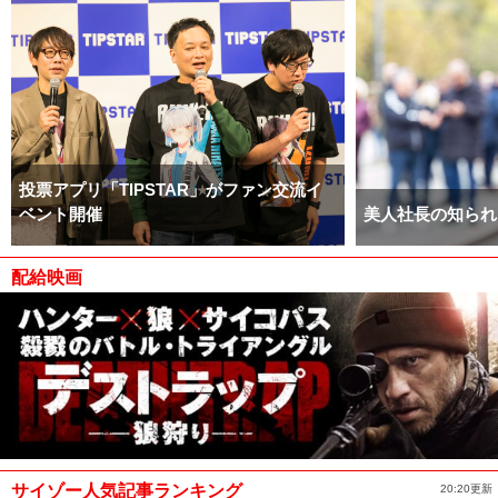
投票アプリ「TIPSTAR」がファン交流イ
ベント開催
美人社長の知られ
配給映画
サイゾー人気記事ランキング
20:20更新