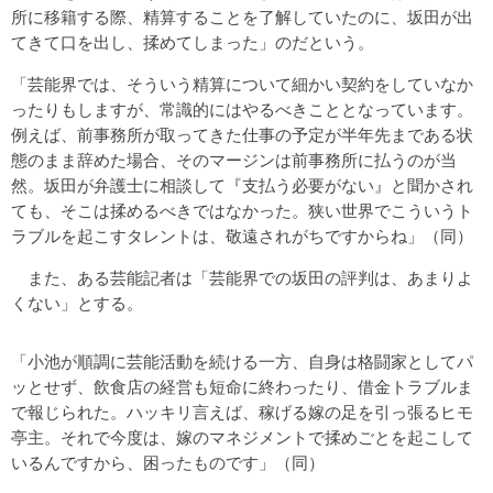
所に移籍する際、精算することを了解していたのに、坂田が出
てきて口を出し、揉めてしまった」のだという。
「芸能界では、そういう精算について細かい契約をしていなか
ったりもしますが、常識的にはやるべきこととなっています。
例えば、前事務所が取ってきた仕事の予定が半年先まである状
態のまま辞めた場合、そのマージンは前事務所に払うのが当
然。坂田が弁護士に相談して『支払う必要がない』と聞かされ
ても、そこは揉めるべきではなかった。狭い世界でこういうト
ラブルを起こすタレントは、敬遠されがちですからね」（同）
また、ある芸能記者は「芸能界での坂田の評判は、あまりよ
くない」とする。
「小池が順調に芸能活動を続ける一方、自身は格闘家としてパ
ッとせず、飲食店の経営も短命に終わったり、借金トラブルま
で報じられた。ハッキリ言えば、稼げる嫁の足を引っ張るヒモ
亭主。それで今度は、嫁のマネジメントで揉めごとを起こして
いるんですから、困ったものです」（同）