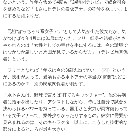
ないという。昨年を含めて4度も『24時間テレビ』で総合司会
を務めるなど「まさに日テレの看板アナ」の称号を欲しいまま
にする活躍ぶりだ。
元祖“ぽっちゃり系女子アナ”として人気が出た彼女だが、気
がつけば今年4月には31歳になった。フリー転身や結婚がささ
やかれるのは「女性としての幸せを手にするには、今の環境で
はなかなか厳しいと周囲が見ているからだよ」（テレビ局関係
者）という。
フリーとなれば「年収は今の3倍以上は堅い」（同）という
が、技術があって、愛嬌もある水卜アナの本当の“需要”はどこ
にあるのか？ 別の民放関係者が明かす。
「水卜さんは、野球で言えば“打てるキャッチャー”。他の共演
者に指示を出したり、アシストしながら、時には自分で試合を
決められるパワーを持っている。器用さと実力が両方備わって
いる女子アナって、案外少なかったりするもの。彼女に需要が
見込まれるのは、そのキャラクター以上に、こうした技術的な
部分によるところが最も大きい」