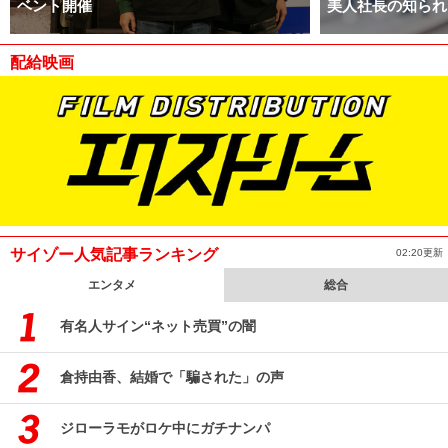
ベント開催
美人社長の知られ
配給映画
サイゾー人気記事ランキング
02:20更新
エンタメ
総合
有名人サイン“ネット売買”の闇
倉持由香、結婚で「騙された」の声
ジローラモがロケ中にガチナンパ