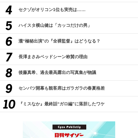
セクゾがオリコン1位も実売は……
ハイスタ横山健は「カッコだけの男」
瀧“極秘出演”の『全裸監督』はどうなる？
長澤まさみベッドシーン称賛の理由
後藤真希、過去最高露出の写真集が物議
センバツ開幕も観客席はガラガラの春夏格差
『ミスなか』最終話“ガロ編”に落胆したワケ