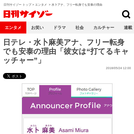
日刊サイゾー トップ
>
エンタメ
>
水卜アナ、フリー転身でも安泰の理由
日刊サイゾー
エンタメ
お笑い
ドラマ
社会
カルチャー
連載
日テレ・水卜麻美アナ、フリー転身
でも安泰の理由「彼女は“打てるキャ
ッチャー”」
2018/05/24 12:00