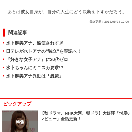
あとは彼女自身が、自分の人生にどう決断を下すかだろう。
最終更新：
2018/05/24 12:00
関連記事
水卜麻美アナ、酷使されすぎ
日テレが水トアナの“独立”を容認へ！
『好きな女子アナ』に20代ゼロ
水卜ちゃんにミニスカ要求!?
水卜麻美アナ異動は「愚策」
ピックアップ
【秋ドラマ、NHK大河、朝ドラ】大好評「忖度0
レビュー」全話更新！
特集