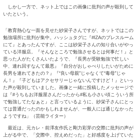
しかし一方で、ネット上ではこの画像に批判の声が殺到して
いたという。
「教育熱心な一面を見せた紗栄子さんですが、ネットではこの
勉強場所に批判が集中。ハッシュタグに『#IZAのプレスルーム
にて』とあったんですが、ここは紗栄子さんの知り合いがやっ
ている洋服店。『そんなところで勉強させるとは何事だ！』と
思った人がたくさんいたようで、『長男が受験勉強で忙しい
中、連れ回すなんて最悪』『自分がおしゃべりしたいがために
長男を連れてきたの？』『“良い母親”じゃなくて“毒母”じゃ
ん！』『子どもはアクセサリーじゃないんですけど！』といっ
た声が殺到していました。画像と一緒に投稿したメッセージで
は『#うちもお洋服屋さんだったから#私も小さい頃こういう所
で勉強してたなぁと』と言っているように、紗栄子さんにとっ
ては普通だったのかもしれませんが、一般人には通じなかった
ようですね」（芸能ライター）
最近は、元カレ・前澤友作氏と剛力彩芽の交際に批判の声が
上がる中で、「交際中、控えめだった」と好感度を上げていた