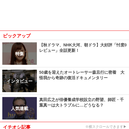
ピックアップ
【秋ドラマ、NHK大河、朝ドラ】大好評「忖度0
レビュー」全話更新！
特集
50歳を迎えたオートレーサー森且行に密着 大
怪我から奇跡の復活ドキュメンタリー
インタビュー
真田広之が俳優養成学校設立の野望、師匠・千
葉真一は大トラブルに…どうなる？
人気連載
イチオシ記事
※横スクロールできます▶