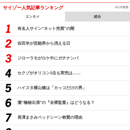
サイゾー人気記事ランキング
20:20更新
エンタメ
総合
有名人サイン“ネット売買”の闇
吉田羊が芸能界から消える日
ジローラモがロケ中にガチナンパ
セクゾがオリコン1位も実売は……
ハイスタ横山健は「カッコだけの男」
瀧“極秘出演”の『全裸監督』はどうなる？
長澤まさみベッドシーン称賛の理由