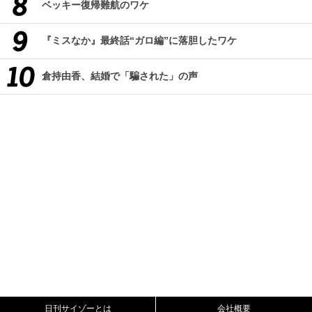
ベッキー復帰難航のワケ
『ミスなか』最終話“ガロ編”に落胆したワケ
倉持由香、結婚で「騙された」の声
日刊サイゾーとは
会社概要