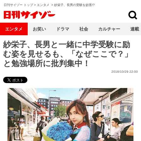
日刊サイゾー トップ
>
エンタメ
>
紗栄子、長男の受験を妨害!?
日刊サイゾー
エンタメ
お笑い
ドラマ
社会
カルチャー
連載
紗栄子、長男と一緒に中学受験に励
む姿を見せるも、「なぜここで？」
と勉強場所に批判集中！
2018/10/29 22:00