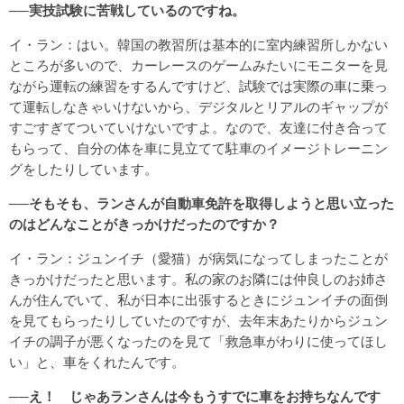
──実技試験に苦戦しているのですね。
イ・ラン：はい。韓国の教習所は基本的に室内練習所しかない
ところが多いので、カーレースのゲームみたいにモニターを見
ながら運転の練習をするんですけど、試験では実際の車に乗っ
て運転しなきゃいけないから、デジタルとリアルのギャップが
すごすぎてついていけないですよ。なので、友達に付き合って
もらって、自分の体を車に見立てて駐車の
イメージトレーニン
グ
をしたりしています。
──
そもそも、ランさんが自動車免許を取得しようと思い立った
のはどんなことがきっかけだったのですか？
イ・ラン：ジュンイチ（愛猫）が病気になってしまったことが
きっかけだったと思います。私の家のお隣には仲良しのお姉さ
んが住んでいて、私が日本に出張するときにジュンイチの面倒
を見てもらったりしていたのですが、去年末あたりからジュン
イチの調子が悪くなったのを見て「救急車がわりに使ってほし
い」と、車をくれたんです。
──え！ じゃあランさんは今もうすでに車をお持ちなんです