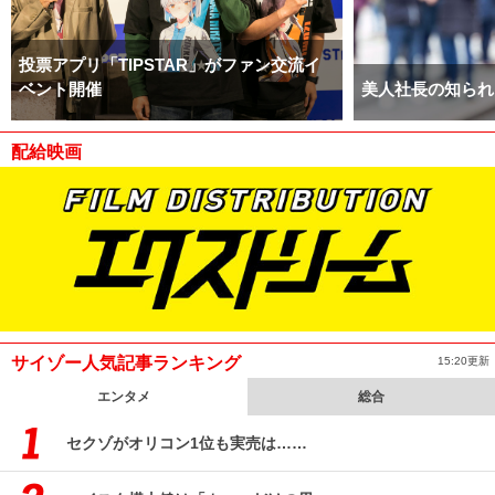
投票アプリ「TIPSTAR」がファン交流イ
ベント開催
美人社長の知られ
配給映画
サイゾー人気記事ランキング
15:20更新
エンタメ
総合
セクゾがオリコン1位も実売は……