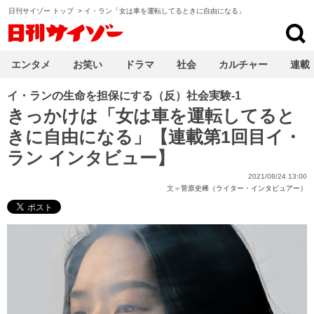
日刊サイゾー トップ
>
イ・ラン「女は車を運転してるときに自由になる」
日刊サイゾー
エンタメ
お笑い
ドラマ
社会
カルチャー
連載
イ・ランの生命を担保にする（反）社会実験-1
きっかけは「女は車を運転してると
きに自由になる」【連載第1回目イ・
ラン インタビュー】
2021/08/24 13:00
文＝
菅原史稀（ライター・インタビュアー）