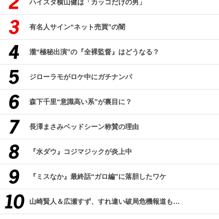
ハイスタ横山健は「カッコだけの男」
有名人サイン“ネット売買”の闇
瀧“極秘出演”の『全裸監督』はどうなる？
ジローラモがロケ中にガチナンパ
森下千里“意識高い系”が裏目に？
長澤まさみベッドシーン称賛の理由
『水ダウ』コジマジックが炎上中
『ミスなか』最終話“ガロ編”に落胆したワケ
山崎賢人＆広瀬すず、すれ違い破局危機報道も…