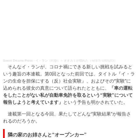
Sweet Dreams Press
·
イ・ラン（이랑） – オオカミが現れた（늑대가 나타났다）
そんなイ・ランが、コロナ禍にできる新しい挑戦を試みると
いう趣旨の本連載。第0回となった前回では、タイトル
『イ・ラ
ンの生命を担保にする（反）社会実験』
、およびその“実験”に
込められる彼女の真意について語られたとともに、
「車の運転
をしたことがない私が自動車免許を取るという“実験”について
報告しようと考えています」
という予告も明かされていた。
連載第一回となる今回、果たしてどんな“実験結果”が報告さ
れるのだろうか。
隣の家のお姉さんと“オープンカー”