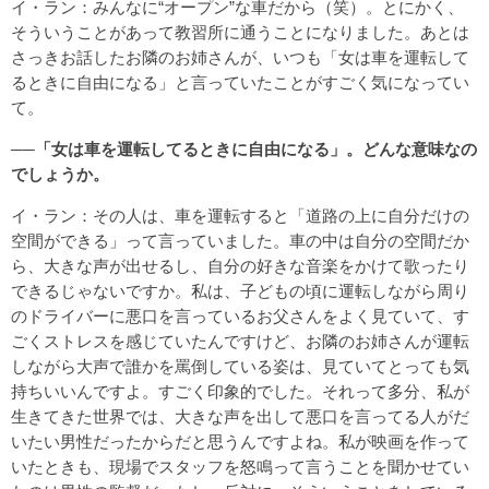
イ・ラン：みんなに“オープン”な車だから（笑）。とにかく、
そういうことがあって教習所に通うことになりました。あとは
さっきお話したお隣のお姉さんが、いつも「女は車を運転して
るときに自由になる」と言っていたことがすごく気になってい
て。
──「女は車を運転してるときに自由になる」。どんな意味なの
でしょうか。
イ・ラン：その人は、車を運転すると「道路の上に自分だけの
空間ができる」って言っていました。車の中は自分の空間だか
ら、大きな声が出せるし、自分の好きな音楽をかけて歌ったり
できるじゃないですか。私は、子どもの頃に運転しながら周り
のドライバーに悪口を言っているお父さんをよく見ていて、す
ごくストレスを感じていたんですけど、お隣のお姉さんが運転
しながら大声で誰かを罵倒している姿は、見ていてとっても気
持ちいいんですよ。すごく印象的でした。それって多分、私が
生きてきた世界では、大きな声を出して悪口を言ってる人がだ
いたい男性だったからだと思うんですよね。私が映画を作って
いたときも、現場でスタッフを怒鳴って言うことを聞かせてい