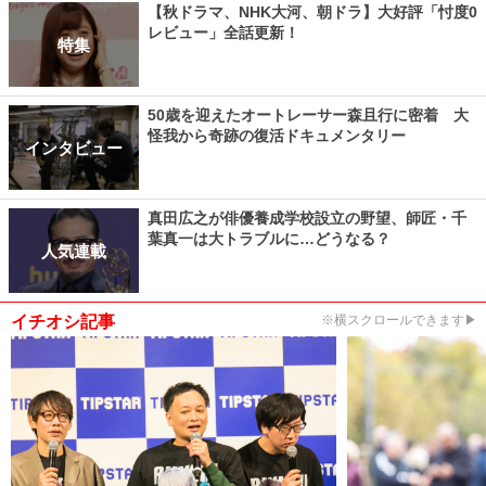
【秋ドラマ、NHK大河、朝ドラ】大好評「忖度0
レビュー」全話更新！
特集
50歳を迎えたオートレーサー森且行に密着 大
怪我から奇跡の復活ドキュメンタリー
インタビュー
真田広之が俳優養成学校設立の野望、師匠・千
葉真一は大トラブルに…どうなる？
人気連載
イチオシ記事
※横スクロールできます▶