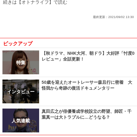
続きは【オトナライフ】で読む
最終更新：
2021/09/02 13:30
ピックアップ
【秋ドラマ、NHK大河、朝ドラ】大好評「忖度0
レビュー」全話更新！
特集
50歳を迎えたオートレーサー森且行に密着 大
怪我から奇跡の復活ドキュメンタリー
インタビュー
真田広之が俳優養成学校設立の野望、師匠・千
葉真一は大トラブルに…どうなる？
人気連載