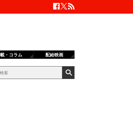
載・コラム
配給映画