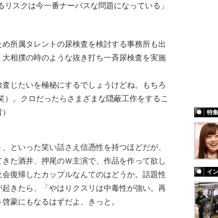
するリスクは今一番ナーバスな問題になっている」
め所属タレントの尿検査を検討する事務所も出
、大相撲の時のような抜き打ち一斉尿検査を実施
検査じたいを極秘にするでしょうけどね。もちろ
(笑）。クロだったらさまざまな隠蔽工作をするこ
者）
特
、といった笑い話さえ信憑性を持つほどだが、
てきた酒井、押尾のＷ主演で、作品を作って欲し
イ
社会復帰したカップルなんてのはどうか。話題性
が起きたら、「やはりクスリは中毒性が強い。再
う啓蒙にもなるはずだよ、きっと。