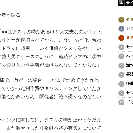
サ
係者が語る。
有
ジ
●●はクスリの噂があるけど大丈夫なのか？』と
倉
のりピーが逮捕されてから、こういった問い合わ
セ
のドラマに起用している俳優がクスリをやってい
ハ
加勢大周のケースのように、連続ドラマの出演中
打ち切りという事態が避けられないですからね」
瀧
長
様で、万が一の場合、これまで進めてきた作品
後
までかかった制作費やキャスティングしていたタ
セ
可能性が高いため、関係者は戦々恐々なのだとい
『
ティングに関しては、クスリの噂が上がっただけ
す。また激ヤセしたり挙動不審の有名人について