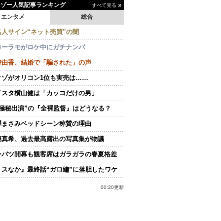
イゾー人気記事ランキング
すべて見る
エンタメ
総合
名人サイン“ネット売買”の闇
ローラモがロケ中にガチナンパ
持由香、結婚で「騙された」の声
クゾがオリコン1位も実売は……
イスタ横山健は「カッコだけの男」
“極秘出演”の『全裸監督』はどうなる？
澤まさみベッドシーン称賛の理由
藤真希、過去最高露出の写真集が物議
ンバツ開幕も観客席はガラガラの春夏格差
ミスなか』最終話“ガロ編”に落胆したワケ
00:20更新