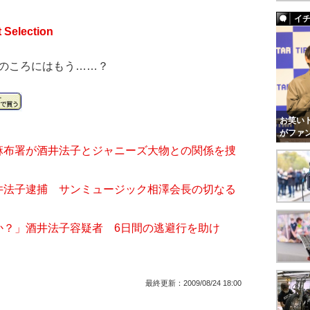
イ
Selection
このころにはもう……？
お笑いト
がファ
麻布署が酒井法子とジャニーズ大物との関係を捜
井法子逮捕 サンミュージック相澤会長の切なる
か？」酒井法子容疑者 6日間の逃避行を助け
最終更新：
2009/08/24 18:00