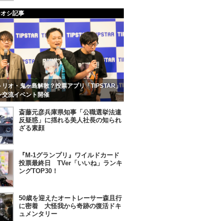
チオシ記事
リオ・鬼ヶ島解散？投票アプリ「TIPSTAR」
ン交流イベント開催
斎藤元彦兵庫県知事「公職選挙法違
反疑惑」に揺れる美人社長の知られ
ざる素顔
『M-1グランプリ』ワイルドカード
投票最終日 TVer「いいね」ランキ
ングTOP30！
50歳を迎えたオートレーサー森且行
に密着 大怪我から奇跡の復活ドキ
ュメンタリー