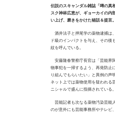
伝説のスキャンダル雑誌「噂の真
スク神林広恵が、ギョーカイの内
い上げ、磨きをかけた秘話＆提言
酒井法子と押尾学の薬物逮捕は
ド級のインパクトを与え、その後
紋を呼んでいる。
安藤隆春警察庁長官は「芸能界
物事犯を一掃するよう、再発防止
り組んでもらいたい」と異例の声
ネット上では薬物使用を疑われる
ニシャルで盛んに指摘されている
芸能記者も次なる薬物汚染芸能人
のが意外にも芸能事務所やテレビ