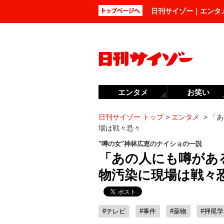
日刊サイゾー｜エンタ
エンタメ
お笑い
日刊サイゾー トップ
>
エンタメ
>
「あ
場は戦々恐々
"噂の女"神林広恵のナイショの一説
「あの人にも噂があ
物汚染に現場は戦々
#テレビ
#事件
#薬物
#押尾学