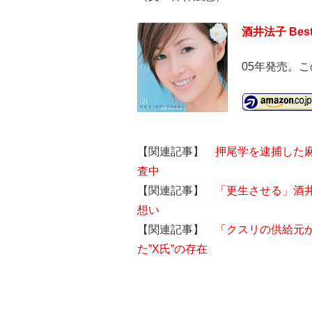
酒井法子 Best 
05年発売。
【関連記事】
押尾学を逮捕した
査中
【関連記事】
「更生させる」酒
想い
【関連記事】
「クスリの供給元
た”X氏”の存在