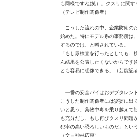
も同様ですね(笑）。クスリに関
（テレビ制作関係者）
こうした流れの中、企業防衛のた
始めた。特にモデル系の事務所は
するのでは、と噂されている。
「もし尿検査を行ったとしても、
ん結果を公表したくないからです
とも容易に想像できる」（芸能記
一番の安全パイはおデブタレント
こうした制作関係者には娑婆に出
いと思う。薬物中毒を乗り越えて
も充分だし、もし再びクスリ問題
犯率の高い恐ろしいものだ」とい
（文＝神林広恵）