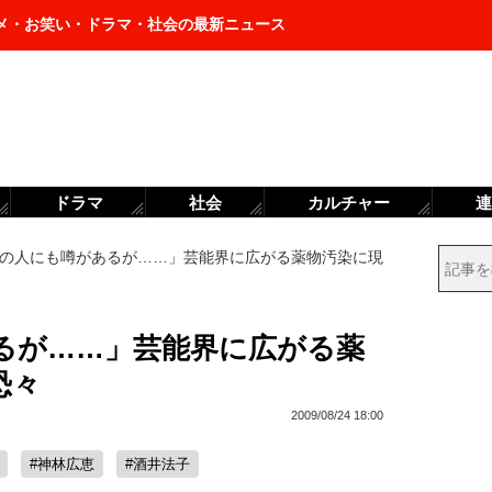
メ・お笑い・ドラマ・社会の最新ニュース
ドラマ
社会
カルチャー
連
の人にも噂があるが……」芸能界に広がる薬物汚染に現
るが……」芸能界に広がる薬
恐々
2009/08/24 18:00
#神林広恵
#酒井法子