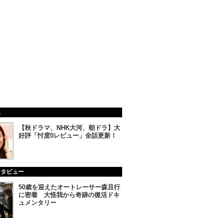
集
【秋ドラマ、NHK大河、朝ドラ】大
好評「忖度0レビュー」全話更新！
ンタビュー
50歳を迎えたオートレーサー森且行
に密着 大怪我から奇跡の復活ドキ
ュメンタリー