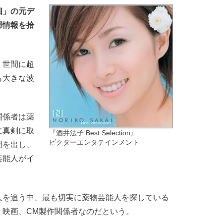
相」の元デ
部情報を拾
。
、世間に超
も大きな波
関係者は薬
に真剣に取
『酒井法子 Best Selection』
ビクターエンタテインメント
明を出し、
芸能人がイ
。
を追う中、最も切実に薬物芸能人を探している
、映画、CM製作関係者なのだという。