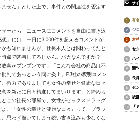
サ
きません」とした上で、事件との関連性を否定す
有
ジ
ザーたち。ニュースにコメントを自由に書き込
倉
想」には、一日に3,000件を超えるコメントが
いかも知れませんが、社長本人とは関わってたと
セ
た時点で関与してるじゃん。バカなんですか？
ハ
腐敗臭がプンプンです」「こんな会社の商品は不
瀧
批判であっという間に炎上。PJ社の釈明コメン
長
て、微力でありましても女性の幸せと健康な日々
セ
決意を新たに日々精進してまいります」と締めら
後
んとこの社長の部屋で、女性がセックスドラッグ
『
だよ。『女性の幸せと健康な日々』って、ブラッ
と、思わず頷いてしまう鋭い書き込みも少なくな