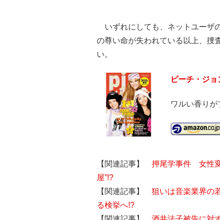
いずれにしても、ネットユーザの
の尊い命が失われている以上、捜
い。
ピーチ・ジョン V
ワルい香りが
【関連記事】
押尾学事件 女性
屋”!?
【関連記事】
狙いは音楽業界の
る検挙へ!?
【関連記事】
酒井法子被告に対