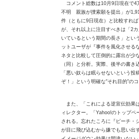
コメント総数は10月9日現在で4万
不明 親族が捜索願を提出」が1,9
件（ともに9日現在）と比較すれ
が、それ以上に注目すべきは「2
いているという期間の長さ」とい
ットユーザが『事件を風化させる
ネタと比較して圧倒的に露出が少
（同）と分析。実際、後半の書き
「悪い奴らは眠らせないという投稿
ぞ！」という明確な”それ目的”の
また、「これによる逆宣伝効果は
ィレクター。「Yahoo!のトッ
される。忘れたころに『ピーチ・
が目に飛び込むから嫌でも思い出す
イメージダウン効果は間違いない