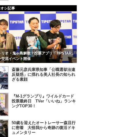
チオシ記事
リオ・鬼ヶ島解散？投票アプリ「TIPSTAR」
ン交流イベント開催
斎藤元彦兵庫県知事「公職選挙法違
反疑惑」に揺れる美人社長の知られ
ざる素顔
『M-1グランプリ』ワイルドカード
投票最終日 TVer「いいね」ランキ
ングTOP30！
50歳を迎えたオートレーサー森且行
に密着 大怪我から奇跡の復活ドキ
ュメンタリー