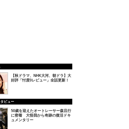
集
【秋ドラマ、NHK大河、朝ドラ】大
好評「忖度0レビュー」全話更新！
ンタビュー
50歳を迎えたオートレーサー森且行
に密着 大怪我から奇跡の復活ドキ
ュメンタリー