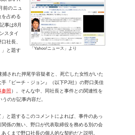
月前のニュ
位を占める
記事は8月
ンスタイ
野口社長、
「Yahoo!ニュース」より
』」と題す
逮捕された押尾学容疑者と、死亡した女性がいた
手『ピーチ・ジョン』（以下PJ社）の野口美佳
事参照
）。そんな中、同社長と事件との関連性を
いうのが記事内容だ。
て」と題するこのコメントによれば、事件のあっ
引関係の無い、野口が代表取締役を務める別の会
、あくまで野口社長の個人的な契約だと説明。