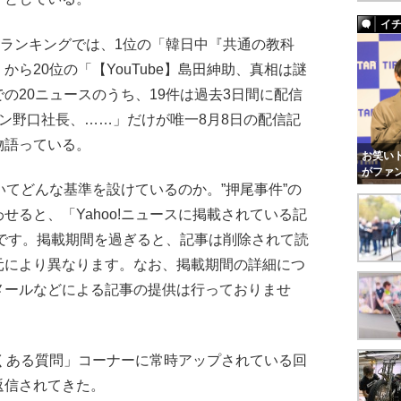
イ
ランキングでは、1位の「韓日中『共通の教科
ら20位の「【YouTube】島田紳助、真相は謎
の20ニュースのうち、19件は過去3日間に配信
ン野口社長、……」だけが唯一8月8日の配信記
物語っている。
お笑いト
がファ
いてどんな基準を設けているのか。”押尾事件”の
せると、「Yahoo!ニュースに掲載されている記
間です。掲載期間を過ぎると、記事は削除されて読
元により異なります。なお、掲載期間の詳細につ
メールなどによる記事の提供は行っておりませ
よくある質問」コーナーに常時アップされている回
返信されてきた。