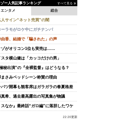
イゾー人気記事ランキング
すべて見る
エンタメ
総合
名人サイン“ネット売買”の闇
ローラモがロケ中にガチナンパ
持由香、結婚で「騙された」の声
クゾがオリコン1位も実売は……
イスタ横山健は「カッコだけの男」
“極秘出演”の『全裸監督』はどうなる？
澤まさみベッドシーン称賛の理由
ンバツ開幕も観客席はガラガラの春夏格差
藤真希、過去最高露出の写真集が物議
ミスなか』最終話“ガロ編”に落胆したワケ
22:20更新