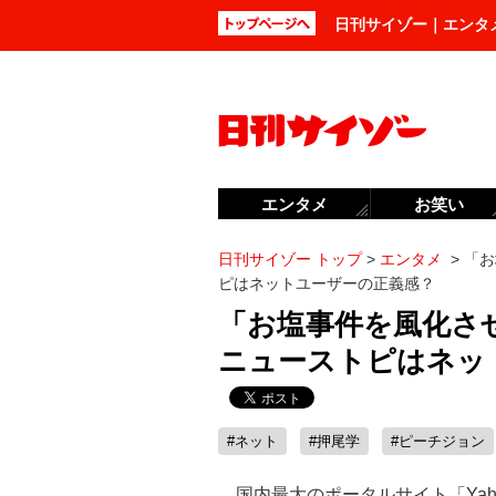
日刊サイゾー｜エンタ
エンタメ
お笑い
日刊サイゾー トップ
>
エンタメ
>
「お
ピはネットユーザーの正義感？
「お塩事件を風化させ
ニューストピはネッ
#ネット
#押尾学
#ピーチジョン
国内最大のポータルサイト「Yahoo