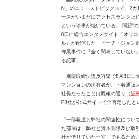
N」のニューストピックスで、2カ
ースがいまだにアクセスランク上
という珍事が続いている。”問題”の
8日に総合エンタメサイト『オリコ
ル』が配信した「ピーチ・ジョン
押尾事件に『全く関与していない
る記事。
麻薬取締法違反容疑で8月3日に
マンションの所有者が、下着通販大
社長だったことは既報の通り（
記
PJ社が公式サイトで全否定したと
「一部報道と弊社の関連性につい
た部屋は「弊社と資本関係及び取
社が借りていた一室」であるため