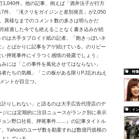
1,040件。他の記事、例えば「酒井法子が行方
17件、「滝クリをガイジンと差別発言」が2,050
ば、異様なまでのコメント数の多さは明らかだ
カ月経過した今でも絶えることなく書き込みが続
うのは大手タブロイド紙の記者。「飽きっぽいネ
な』とばかりに記事をアゲ続けている。のりピー
ない押尾事件にイラつく感情の発露でしょう」
込みには「この事件を風化させてはならない」
特
者たちの気概」「この板がある限りPJ忘れねえ
コメントが目立つ。
計りしれない」と語るのは大手広告代理店のデ
イ
プページには定期的に注目ニュースがランク別に表示
ジョン野口社長、押尾事件……』の記事タイトル
。Yahoo!のユーザ数を勘案すれば数億円規模の
」としている。