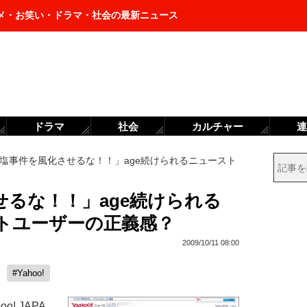
メ・お笑い・ドラマ・社会の最新ニュース
ドラマ
社会
カルチャー
連
塩事件を風化させるな！！」age続けられるニュースト
るな！！」age続けられる
トユーザーの正義感？
2009/10/11 08:00
#Yahoo!
! JAPA