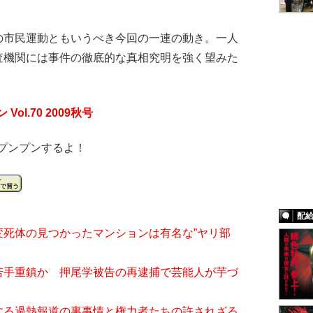
市民運動ともいうべき今回の一連の動き。一人
査機関には事件の徹底的な真相究明を強く望みた
ol.70 2009秋号
プンプンするよ！
配
変死体の見つかったマンションは有名な”ヤリ部
若手重鎮か 押尾学被告の再逮捕で芸能人が芋づ
する過熱報道の裏事情と権力者たちの許されざる