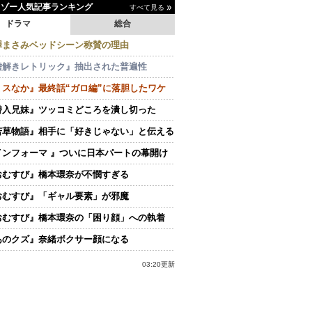
イゾー人気記事ランキング
すべて見る
ドラマ
総合
澤まさみベッドシーン称賛の理由
嘘解きレトリック』抽出された普遍性
ミスなか』最終話“ガロ編”に落胆したワケ
潜入兄妹』ツッコミどころを潰し切った
若草物語』相手に「好きじゃない」と伝える
インフォーマ 』ついに日本パートの幕開け
おむすび』橋本環奈が不憫すぎる
おむすび』「ギャル要素」が邪魔
おむすび』橋本環奈の「困り顔」への執着
あのクズ』奈緒ボクサー顔になる
03:20更新