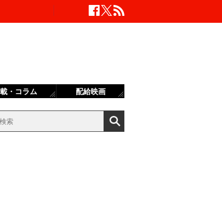
載・コラム
配給映画