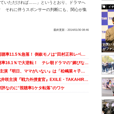
見ていただければ……」というとおり、ドラマへ
イ
？ それに伴うスポンサーの判断にも、関心が集
最終更新：
2014/01/30 08:46
お笑いト
がファ
檀れい主演『福家警部補の挨拶』視聴率11.5％急落！ 倒叙モノは“田村正和レベル”でないとムリ!?
天海祐希主演『緊急取調室』が視聴率16.1％で大逆転！ テレ朝ドラマの“媚びない”強さ
CM自粛で日テレ悲鳴……芦田愛菜主演『明日、ママがいない』は「松嶋菜々子のドタキャン」の産物だった!?
“EXILEは大根”の定説を払拭!? 武井咲主演『戦力外捜査官』EXILE・TAKAHIROの演技が大好評！
評なのに“視聴率1ケタ転落”のワケ