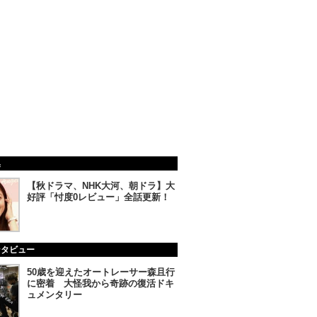
集
【秋ドラマ、NHK大河、朝ドラ】大
好評「忖度0レビュー」全話更新！
ンタビュー
50歳を迎えたオートレーサー森且行
に密着 大怪我から奇跡の復活ドキ
ュメンタリー