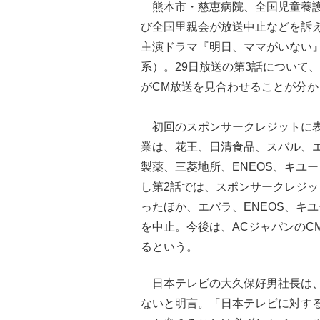
熊本市・慈恵病院、全国児童養護
び全国里親会が放送中止などを訴
主演ドラマ『明日、ママがいない
系）。29日放送の第3話について
がCM放送を見合わせることが分か
初回のスポンサークレジットに表
業は、花王、日清食品、スバル、
製薬、三菱地所、ENEOS、キユ
し第2話では、スポンサークレジ
ったほか、エバラ、ENEOS、キユ
を中止。今後は、ACジャパンのC
るという。
日本テレビの大久保好男社長は、
ないと明言。「日本テレビに対す