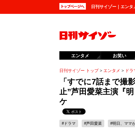
日刊サイゾー｜エンタ
エンタメ
お笑い
日刊サイゾー トップ
>
エンタメ
>
ドラ
「すでに7話まで撮影
止”芦田愛菜主演『
ケ
#ドラマ
#芦田愛菜
#明日、ママ