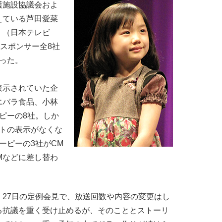
施設協議会およ
えている芦田愛菜
』（日本テレビ
、スポンサー全8社
った。
示されていた企
エバラ食品、小林
ーピーの8社。しか
ットの表示がなくな
ーピーの3社がCM
Mなどに差し替わ
27日の定例会見で、放送回数や内容の変更はし
る抗議を重く受け止めるが、そのこととストーリ