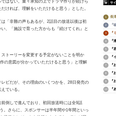
ルではない。重々承知の上でドラマ作りが続けら
サ
ただければ、理解をいただけると思う」とした。
長
は「非難の声もあるが、2話目の放送以後は初
『
いい、「施設で育った方からも『続けてくれ』と
『
『
『
ストーリーを変更する予定がないことを明か
『
制作の意図が分かっていただけると思う」と理解
『
『
『
レビだが、その理由のいくつかを、28日発売の
『
伝えている。
前倒しで進んでおり、初回放送時には全9話
う。さらに、スポンサーは半年間や1年間といっ