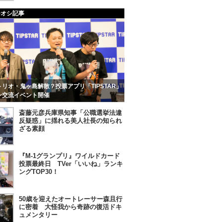
チオシ記事
リオ・鬼ヶ島解散？投票アプリ「TIPSTAR」
ン交流イベント開催
斎藤元彦兵庫県知事「公職選挙法違
反疑惑」に揺れる美人社長の知られ
ざる素顔
『M-1グランプリ』ワイルドカード
投票最終日 TVer「いいね」ランキ
ングTOP30！
50歳を迎えたオートレーサー森且行
に密着 大怪我から奇跡の復活ドキ
ュメンタリー