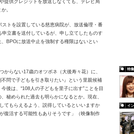
Mや提供クレジットを放送しなくても、テレビ局
とか。
ポストを設置している慈恵病院が、放送倫理・番
る申立書を送付しているが、申し立てしたものす
、BPOに放送中止を強制する権限はないとい
特
つからない17歳のオツボネ（大後寿々花）に、
別不問で子どもを引き取りたい』という里親候補
今後は、“108人の子どもを里子に出す”ことを目
の、秘められた過去も明らかになるとか。現在、
開してもらえるよう、説得しているといいますか
イ
Mが復活する可能性もありそうです」（映像制作