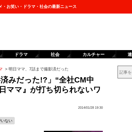
メ・お笑い・ドラマ・社会の最新ニュース
ドラマ
社会
カルチャー
連
マ
>
明日ママ、7話まで撮影済だった
済みだった!?」“全社CM中
明日ママ』が打ち切られないワ
2014/01/28 19:30
がいない