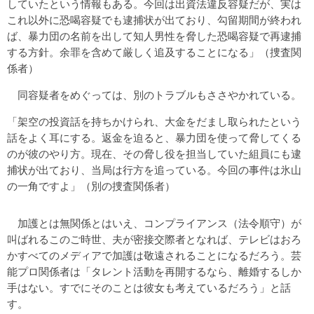
していたという情報もある。今回は出資法違反容疑だが、実は
これ以外に恐喝容疑でも逮捕状が出ており、勾留期間が終われ
ば、暴力団の名前を出して知人男性を脅した恐喝容疑で再逮捕
する方針。余罪を含めて厳しく追及することになる」（捜査関
係者）
同容疑者をめぐっては、別のトラブルもささやかれている。
「架空の投資話を持ちかけられ、大金をだまし取られたという
話をよく耳にする。返金を迫ると、暴力団を使って脅してくる
のが彼のやり方。現在、その脅し役を担当していた組員にも逮
捕状が出ており、当局は行方を追っている。今回の事件は氷山
の一角ですよ」（別の捜査関係者）
加護とは無関係とはいえ、コンプライアンス（法令順守）が
叫ばれるこのご時世、夫が密接交際者となれば、テレビはおろ
かすべてのメディアで加護は敬遠されることになるだろう。芸
能プロ関係者は「タレント活動を再開するなら、離婚するしか
手はない。すでにそのことは彼女も考えているだろう」と話
す。