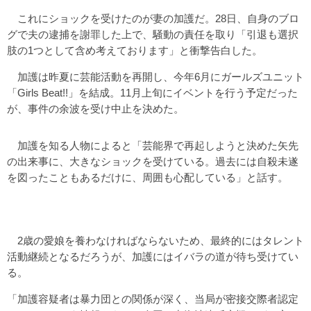
これにショックを受けたのが妻の加護だ。28日、自身のブロ
グで夫の逮捕を謝罪した上で、騒動の責任を取り「引退も選択
肢の1つとして含め考えております」と衝撃告白した。
加護は昨夏に芸能活動を再開し、今年6月にガールズユニット
「Girls Beat!!」を結成。11月上旬にイベントを行う予定だった
が、事件の余波を受け中止を決めた。
加護を知る人物によると「芸能界で再起しようと決めた矢先
の出来事に、大きなショックを受けている。過去には自殺未遂
を図ったこともあるだけに、周囲も心配している」と話す。
2歳の愛娘を養わなければならないため、最終的にはタレント
活動継続となるだろうが、加護にはイバラの道が待ち受けてい
る。
「加護容疑者は暴力団との関係が深く、当局が密接交際者認定