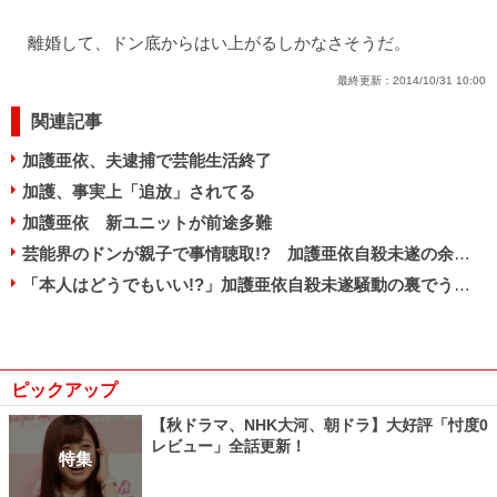
離婚して、ドン底からはい上がるしかなさそうだ。
最終更新：
2014/10/31 10:00
関連記事
加護亜依、夫逮捕で芸能生活終了
加護、事実上「追放」されてる
加護亜依 新ユニットが前途多難
芸能界のドンが親子で事情聴取!? 加護亜依自殺未遂の余波と不詳の放蕩息子
「本人はどうでもいい!?」加護亜依自殺未遂騒動の裏でうごめく大人たちのドス黒い金銭勘定
ピックアップ
【秋ドラマ、NHK大河、朝ドラ】大好評「忖度0
レビュー」全話更新！
特集