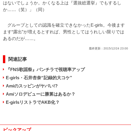
はないでしょうか。かくなる上は『選抜総選挙』でもするし
か……（笑）」（同）
グループとしての認識を確立できなかったE-girls。今後ます
ます“露出”が増えるとすれば、男性としてはうれしい限りでは
あるのだが……。
最終更新：
2015/12/24 23:00
関連記事
『FNS歌謡祭』パンチラで視聴率アップ
E-girls・石井杏奈“記録的大コケ”
Amiのスッピンがヤバい!?
Amiソロデビューに勝算はあるか？
E-girlsリストラでAKB化？
ピックアップ