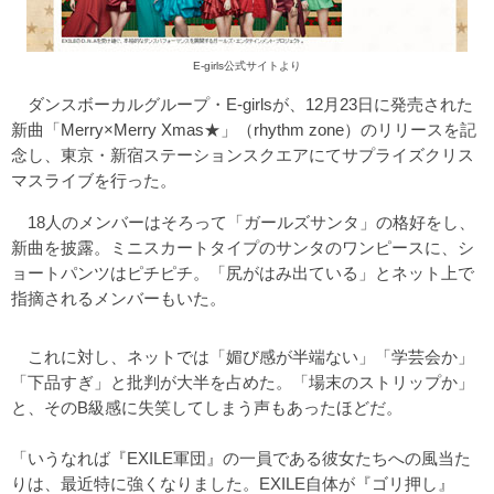
E-girls公式サイトより
ダンスボーカルグループ・E-girlsが、12月23日に発売された
新曲「Merry×Merry Xmas★」（rhythm zone）のリリースを記
念し、東京・新宿ステーションスクエアにてサプライズクリス
マスライブを行った。
18人のメンバーはそろって「ガールズサンタ」の格好をし、
新曲を披露。ミニスカートタイプのサンタのワンピースに、シ
ョートパンツはピチピチ。「尻がはみ出ている」とネット上で
指摘されるメンバーもいた。
これに対し、ネットでは「媚び感が半端ない」「学芸会か」
「下品すぎ」と批判が大半を占めた。「場末のストリップか」
と、そのB級感に失笑してしまう声もあったほどだ。
「いうなれば『EXILE軍団』の一員である彼女たちへの風当た
りは、最近特に強くなりました。EXILE自体が『ゴリ押し』