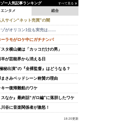
イゾー人気記事ランキング
すべて見る
エンタメ
総合
名人サイン“ネット売買”の闇
クゾがオリコン1位も実売は……
ローラモがロケ中にガチナンパ
イスタ横山健は「カッコだけの男」
田羊が芸能界から消える日
“極秘出演”の『全裸監督』はどうなる？
澤まさみベッドシーン称賛の理由
ッキー復帰難航のワケ
ミスなか』最終話“ガロ編”に落胆したワケ
ス川谷に音楽関係者が激怒！
18:20更新