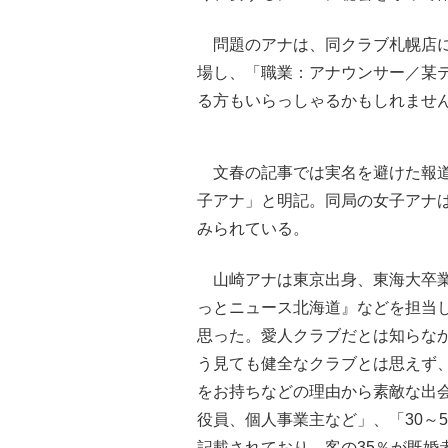
問題のアナは、同クラブ札幌店に
場し、「職業：アナウンサー／某
る方もいらっしゃるかもしれませ
文春の記事では実名を避けた報道
子アナ」と明記。同局の女子アナ
みられている。
山崎アナは東京出身、東海大卒業
っとニュース北海道』などを担当し
思った。愛人クラブだとは知らな
う見ても健全なクラブとは思えず
をお持ちなどの理由から素敵な出
役員、個人事業主など」、「30～
記載されており、客の35％が既婚