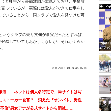
ょうど昨年から芸能活動が途絶えており、事務所
イ
と言っているが、実際には愛人ができて仕事をし
えていることから、同クラブで愛人を見つけた可
」というクラブの売り文句が事実だったとすれば、
が登録していてもおかしくないが、それが明らか
お笑いト
がファ
い。
）
最終更新：
2017/06/06 16:18
NHK現役女子アナに“愛人クラブ”報道……ネットは個人名特定で、局サイトは写真削除に大慌て！
NHK“カーセックス不倫”女子アナにストーカー被害？ 消えた『オンバト』男性アナの謎
上不倫”男女アナが公式サイトから消滅……