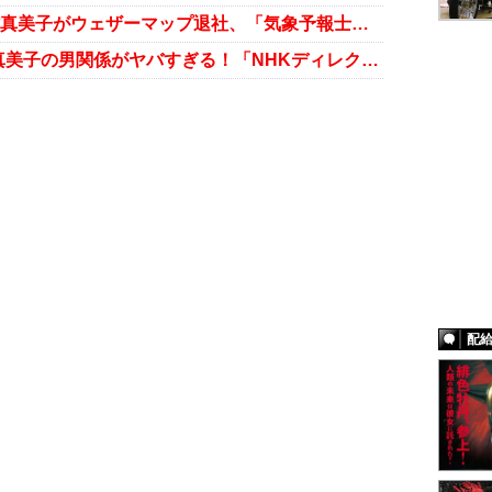
二股不倫疑惑の“7時28分の妹”岡村真美子がウェザーマップ退社、「気象予報士カレンダー」も出荷停止に
“魔法少女”お天気お姉さん・岡村真美子の男関係がヤバすぎる！「NHKディレクターとも……」
配