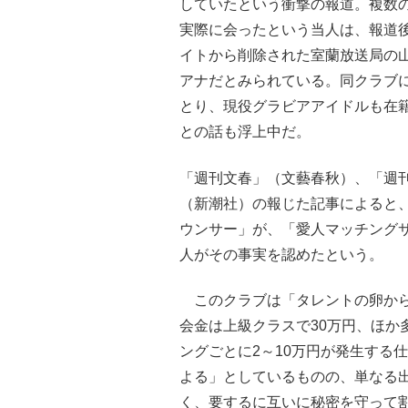
していたという衝撃の報道。複数
実際に会ったという当人は、報道
イトから削除された室蘭放送局の
アナだとみられている。同クラブ
とり、現役グラビアアイドルも在
との話も浮上中だ。
「週刊文春」（文藝春秋）、「週
（新潮社）の報じた記事によると、
ウンサー」が、「愛人マッチング
人がその事実を認めたという。
このクラブは「タレントの卵から
会金は上級クラスで30万円、ほか
ングごとに2～10万円が発生する
よる」としているものの、単なる
く、要するに互いに秘密を守って