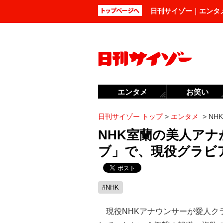
日刊サイゾー｜エンタ
エンタメ
お笑い
日刊サイゾー トップ
>
エンタメ
>
NH
NHK室蘭の美人ア
ブ」で、現役グラビ
#NHK
現役NHKアナウンサーが愛人ク