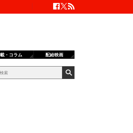
載・コラム
配給映画