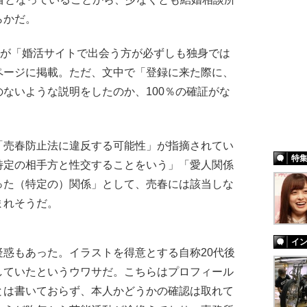
らかだ。
者が「婚活サイトで出会う方が必ずしも独身では
ページに掲載。ただ、文中で「登録に来た際に、
ないような説明をしたのか、100％の確証がな
売春防止法に違反する可能性」が指摘されてい
特
特定の相手方と性交することをいう」「愛人関係
った（特定の）関係」として、売春には該当しな
まれそうだ。
イ
惑もあった。イラストを得意とする自称20代後
していたというウワサだ。こちらはプロフィール
とは書いておらず、本人かどうかの確認は取れて