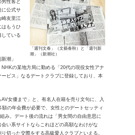
の男性客と
後に公式サ
山崎友里江
にはもうひ
籍している
「週刊文春」（文藝春秋）と「週刊新
潮」（新潮社）
刊新潮」
NHKの某地方局に勤める「20代の現役女性アナ
サービス」なるデートクラブに登録しており、本
AV女優まで」と、有名人在籍を売り文句に、入
多額の年会費が必要で、女性とのデートセッティ
仕組み。デート後の流れは「男女間の自由意思に
出会い系サイトならこれほどの高額なわけがな
割り切った交際をする高級愛人クラブといえる。