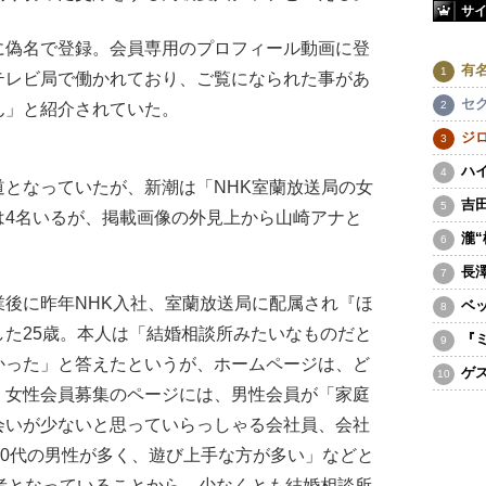
サ
偽名で登録。会員専用のプロフィール動画に登
有
テレビ局で働かれており、ご覧になられた事があ
セ
ん」と紹介されていた。
ジ
ハ
となっていたが、新潮は「NHK室蘭放送局の女
吉
は4名いるが、掲載画像の外見上から山崎アナと
瀧
長
後に昨年NHK入社、室蘭放送局に配属され『ほ
ベ
た25歳。本人は「結婚相談所みたいなものだと
『
かった」と答えたというが、ホームページは、ど
ゲ
、女性会員募集のページには、男性会員が「家庭
会いが少ないと思っていらっしゃる会社員、会社
50代の男性が多く、遊び上手な方が多い」などと
者となっていることから、少なくとも結婚相談所