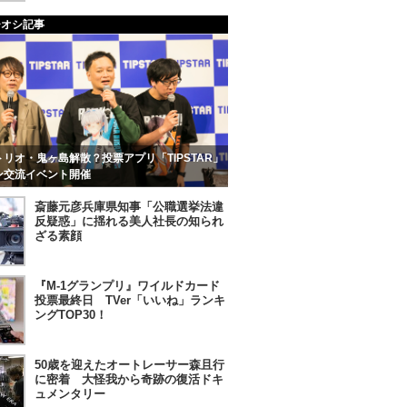
チオシ記事
リオ・鬼ヶ島解散？投票アプリ「TIPSTAR」
ン交流イベント開催
斎藤元彦兵庫県知事「公職選挙法違
反疑惑」に揺れる美人社長の知られ
ざる素顔
『M-1グランプリ』ワイルドカード
投票最終日 TVer「いいね」ランキ
ングTOP30！
50歳を迎えたオートレーサー森且行
に密着 大怪我から奇跡の復活ドキ
ュメンタリー