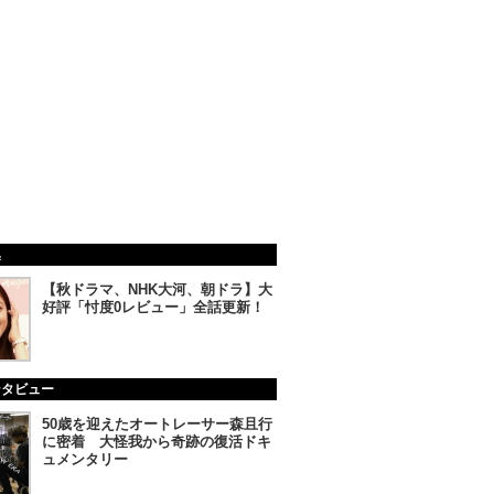
集
【秋ドラマ、NHK大河、朝ドラ】大
好評「忖度0レビュー」全話更新！
ンタビュー
50歳を迎えたオートレーサー森且行
に密着 大怪我から奇跡の復活ドキ
ュメンタリー