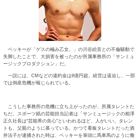
ベッキーが「ゲスの極み乙女。」の川谷絵音との不倫騒動で
失脚したことで、大損害を被ったのが所属事務所の「サンミュ
ージックプロダクション」だ。
一説には、CMなどの違約金は8億円超。経営は逼迫し、一部
では倒産危機が報じられている。
こうした事務所の危機に立ち上がったのが、所属タレントた
ちだ。スポーツ紙の芸能担当記者は「サンミュージックの相澤
正久社長は“芸能界の良心”といわれるほど、人がいい。タレン
トも、父親のように慕っている。かつて看板タレントだった酒
井法子が逮捕された時は、ベッキーを筆頭に馬車馬のように働