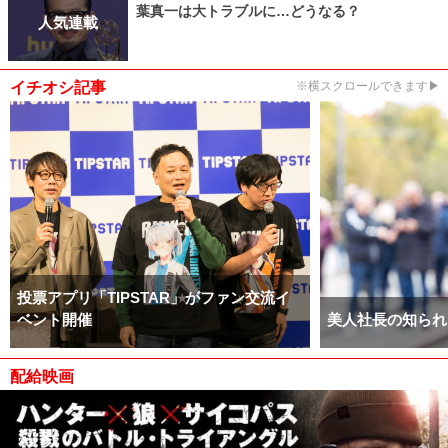
葉真一は大トラブルに…どうなる？
人気連載
イチオシ記事
※横スクロールできます▶
投票アプリ「TIPSTAR」がファン交流イ
ベント開催
美人社長の知られ
配給映画