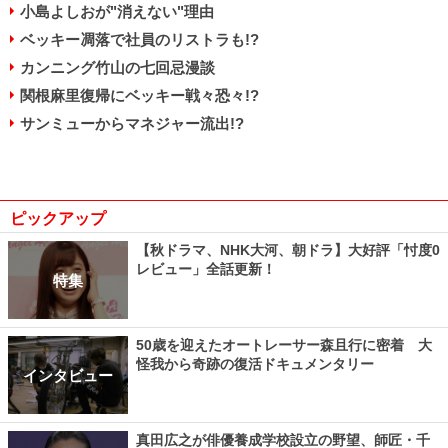
小島よしおが"消えない"理由
ベッキー凋落で社員のリストラも!?
カンニング竹山の七回忌漫談
関根麻里復帰にベッキー戦々恐々!?
サンミューからマネジャー流出!?
ピックアップ
【秋ドラマ、NHK大河、朝ドラ】大好評「忖度0
レビュー」全話更新！
特集
50歳を迎えたオートレーサー森且行に密着 大
怪我から奇跡の復活ドキュメンタリー
インタビュー
真田広之が俳優養成学校設立の野望、師匠・千