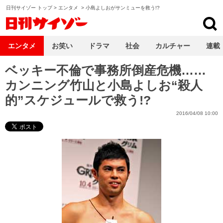
日刊サイゾー トップ
>
エンタメ
>
小島よしおがサンミューを救う!?
日刊サイゾー
エンタメ
お笑い
ドラマ
社会
カルチャー
連載
ベッキー不倫で事務所倒産危機……
カンニング竹山と小島よしお“殺人
的”スケジュールで救う!?
2016/04/08 10:00