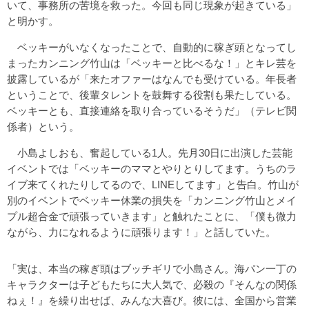
いて、事務所の苦境を救った。今回も同じ現象が起きている」
と明かす。
ベッキーがいなくなったことで、自動的に稼ぎ頭となってし
まったカンニング竹山は「ベッキーと比べるな！」とキレ芸を
披露しているが「来たオファーはなんでも受けている。年長者
ということで、後輩タレントを鼓舞する役割も果たしている。
ベッキーとも、直接連絡を取り合っているそうだ」（テレビ関
係者）という。
小島よしおも、奮起している1人。先月30日に出演した芸能
イベントでは「ベッキーのママとやりとりしてます。うちのラ
イブ来てくれたりしてるので、LINEしてます」と告白。竹山が
別のイベントでベッキー休業の損失を「カンニング竹山とメイ
プル超合金で頑張っていきます」と触れたことに、「僕も微力
ながら、力になれるように頑張ります！」と話していた。
「実は、本当の稼ぎ頭はブッチギリで小島さん。海パン一丁の
キャラクターは子どもたちに大人気で、必殺の『そんなの関係
ねぇ！』を繰り出せば、みんな大喜び。彼には、全国から営業