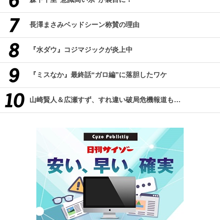
長澤まさみベッドシーン称賛の理由
『水ダウ』コジマジックが炎上中
『ミスなか』最終話“ガロ編”に落胆したワケ
山崎賢人＆広瀬すず、すれ違い破局危機報道も…