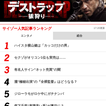
サイゾー人気記事ランキング
17:20更新
エンタメ
総合
ハイスタ横山健は「カッコだけの男」
セクゾがオリコン1位も実売は……
有名人サイン“ネット売買”の闇
瀧“極秘出演”の『全裸監督』はどうなる？
ジローラモがロケ中にガチナンパ
森下千里“意識高い系”が裏目に？