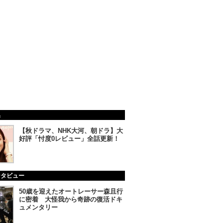
集
【秋ドラマ、NHK大河、朝ドラ】大
好評「忖度0レビュー」全話更新！
ンタビュー
50歳を迎えたオートレーサー森且行
に密着 大怪我から奇跡の復活ドキ
ュメンタリー