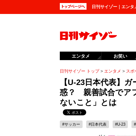
日刊サイゾー｜エンタ
エンタメ
お笑い
日刊サイゾー トップ
>
エンタメ
>
スポ
【U-23日本代表】
惑？ 親善試合でア
ないこと」とは
#サッカー
#日本代表
#U-23