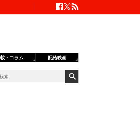
載・コラム
配給映画