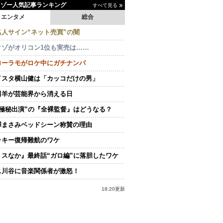
イゾー人気記事ランキング
すべて見る
エンタメ
総合
名人サイン“ネット売買”の闇
クゾがオリコン1位も実売は……
ローラモがロケ中にガチナンパ
イスタ横山健は「カッコだけの男」
田羊が芸能界から消える日
“極秘出演”の『全裸監督』はどうなる？
澤まさみベッドシーン称賛の理由
ッキー復帰難航のワケ
ミスなか』最終話“ガロ編”に落胆したワケ
ス川谷に音楽関係者が激怒！
18:20更新