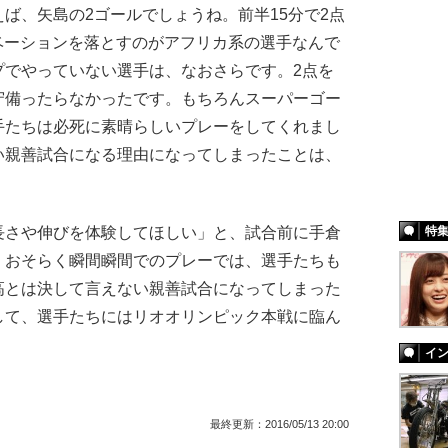
ば、矢島の2ゴールでしょうね。前半15分で2点
ベーションを落とすのがアフリカ系の選手なんで
プでやっていない選手は、なおさらです。2点を
守備ったらなかったです。もちろんスーパーゴー
手たちは必死に素晴らしいプレーをしてくれまし
い親善試合になる理由になってしまったことは、
長さや伸びを体験してほしい」と、試合前に手倉
特
。おそらく瞬間瞬間でのプレーでは、選手たちも
高とは決して言えない親善試合になってしまった
して、選手たちにはリオオリンピック本戦に臨ん
イ
最終更新：
2016/05/13 20:00