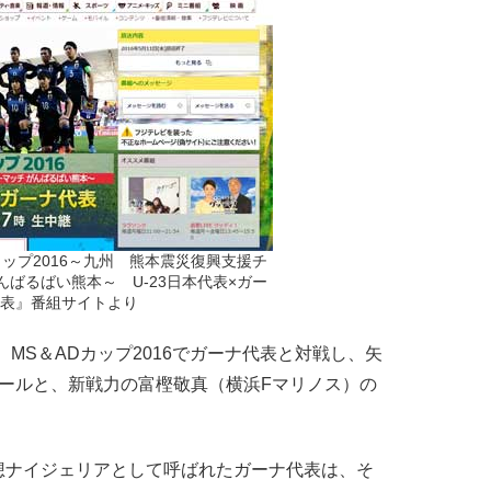
カップ2016～九州 熊本震災復興支援チ
ばるばい熊本～ U-23日本代表×ガー
表』番組サイトより
、MS＆ADカップ2016でガーナ代表と対戦し、矢
ールと、新戦力の富樫敬真（横浜Fマリノス）の
ナイジェリアとして呼ばれたガーナ代表は、そ