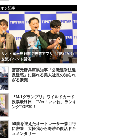
チオシ記事
リオ・鬼ヶ島解散？投票アプリ「TIPSTAR」
ン交流イベント開催
斎藤元彦兵庫県知事「公職選挙法違
反疑惑」に揺れる美人社長の知られ
ざる素顔
『M-1グランプリ』ワイルドカード
投票最終日 TVer「いいね」ランキ
ングTOP30！
50歳を迎えたオートレーサー森且行
に密着 大怪我から奇跡の復活ドキ
ュメンタリー