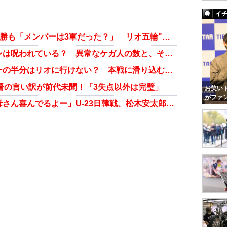
イ
【U-23日本代表】ガーナに3-0で快勝も「メンバーは3軍だった？」 リオ五輪"アフリカ勢対策”のはずが……
リオ五輪・サッカー手倉森ジャパンは呪われている？ 異常なケガ人の数と、その原因は……
サッカー五輪出場を決めたメンバーの半分はリオに行けない？ 本戦に滑り込む新戦力は誰だ！
監督の言い訳が前代未聞！「3失点以外は完璧」
お笑いト
がファ
「ぐわっはっはっは祭り」に「お母さん喜んでるよー」U-23日韓戦、松木安太郎語録が熱い！