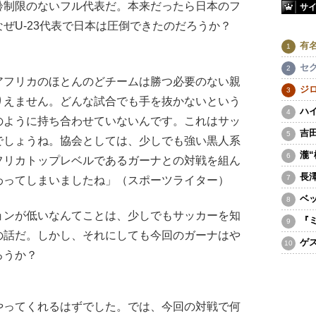
齢制限のないフル代表だ。本来だったら日本のフ
サ
ぜU-23代表で日本は圧倒できたのだろうか？
有
セ
アフリカのほとんのどチームは勝つ必要のない親
ジ
りえません。どんな試合でも手を抜かないという
ハ
のように持ち合わせていないんです。これはサッ
吉
でしょうね。協会としては、少しでも強い黒人系
瀧
フリカトップレベルであるガーナとの対戦を組ん
長
わってしまいましたね」（スポーツライター）
ベ
ンが低いなんてことは、少しでもサッカーを知
『
の話だ。しかし、それにしても今回のガーナはや
ゲ
ろうか？
やってくれるはずでした。では、今回の対戦で何