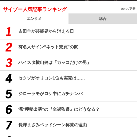
サイゾー人気記事ランキング
09:20更新
エンタメ
総合
吉田羊が芸能界から消える日
有名人サイン“ネット売買”の闇
ハイスタ横山健は「カッコだけの男」
セクゾがオリコン1位も実売は……
ジローラモがロケ中にガチナンパ
瀧“極秘出演”の『全裸監督』はどうなる？
長澤まさみベッドシーン称賛の理由