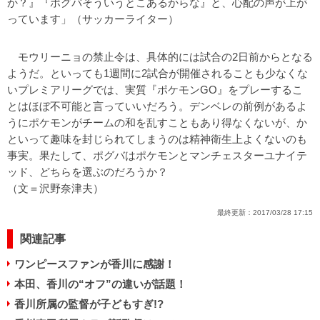
か？』『ポグバそういうとこあるからな』と、心配の声が上が
っています」（サッカーライター）
モウリーニョの禁止令は、具体的には試合の2日前からとなる
ようだ。といっても1週間に2試合が開催されることも少なくな
いプレミアリーグでは、実質『ポケモンGO』をプレーするこ
とはほぼ不可能と言っていいだろう。デンベレの前例があるよ
うにポケモンがチームの和を乱すこともあり得なくないが、か
といって趣味を封じられてしまうのは精神衛生上よくないのも
事実。果たして、ポグバはポケモンとマンチェスターユナイテ
ッド、どちらを選ぶのだろうか？
（文＝沢野奈津夫）
最終更新：
2017/03/28 17:15
関連記事
ワンピースファンが香川に感謝！
本田、香川の“オフ”の違いが話題！
香川所属の監督が子どもすぎ!?