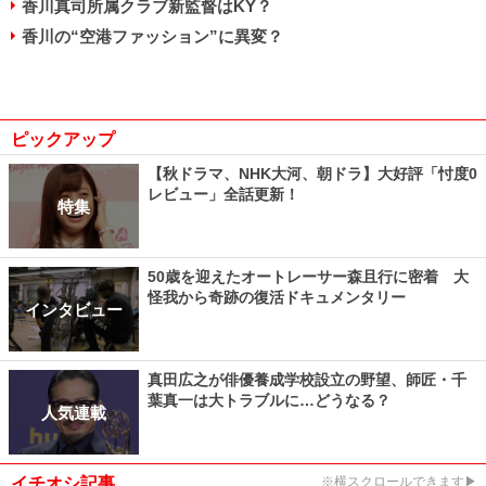
香川真司所属クラブ新監督はKY？
香川の“空港ファッション”に異変？
ピックアップ
【秋ドラマ、NHK大河、朝ドラ】大好評「忖度0
レビュー」全話更新！
特集
50歳を迎えたオートレーサー森且行に密着 大
怪我から奇跡の復活ドキュメンタリー
インタビュー
真田広之が俳優養成学校設立の野望、師匠・千
葉真一は大トラブルに…どうなる？
人気連載
イチオシ記事
※横スクロールできます▶