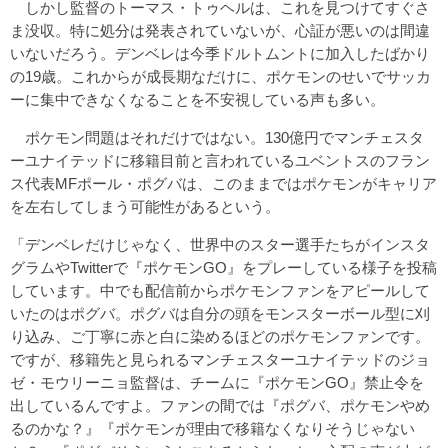
しかし監督のトーマス・トゥヘルは、これを見つけてすぐさ
ま没収。特に処分は発表されていないが、心証が悪いのは間違
いないだろう。デンベレは今季ドルトムントに加入したばかり
の19歳。これからが成長期なだけに、ポケモンのせいでサッカ
ーに集中できなくなることを不安視している声も多い。
ポケモン問題はそれだけではない。130億円でマンチェスタ
ーユナイテッドに移籍目前と言われているユベントスのフラン
ス代表MFポール・ポグバは、このままではポケモンがキャリア
を左右してしまう可能性があるという。
「デンベレだけじゃなく、世界中のスター選手たちがインスタ
グラムやTwitterで『ポケモンGO』をプレーしている様子を投稿
しています。中でも配信前からポケモンファンをアピールして
いたのはポグバ。ポグバは自分の頭をモンスターボール型に刈
り込み、ご丁寧に赤と白に染めるほどのポケモンファンです。
ですが、移籍先と見られるマンチェスターユナイテッドのジョ
ゼ・モウリーニョ監督は、チームに『ポケモンGO』禁止令を
出しているんですよ。ファンの間では『ポグバ、ポケモンやめ
るのかな？』『ポケモンが理由で移籍なくなりそうじゃない