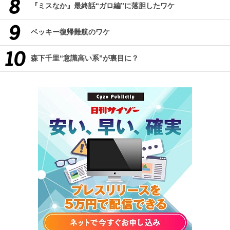
『ミスなか』最終話“ガロ編”に落胆したワケ
ベッキー復帰難航のワケ
森下千里“意識高い系”が裏目に？