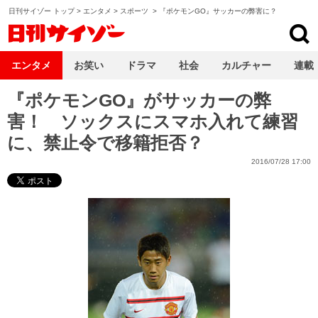
日刊サイゾー トップ
>
エンタメ
>
スポーツ
>
『ポケモンGO』サッカーの弊害に？
日刊サイゾー
エンタメ
お笑い
ドラマ
社会
カルチャー
連載
『ポケモンGO』がサッカーの弊
害！ ソックスにスマホ入れて練習
に、禁止令で移籍拒否？
2016/07/28 17:00