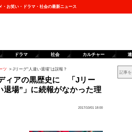
メ・お笑い・ドラマ・社会の最新ニュース
ドラマ
社会
カルチャー
連
ーツ
>
Jリーグ“人違い退場”は誤報？
ディアの黒歴史に 「Jリー
い退場”」に続報がなかった理
2017/10/01 18:00