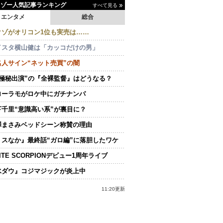
イゾー人気記事ランキング
すべて見る
エンタメ
総合
クゾがオリコン1位も実売は……
イスタ横山健は「カッコだけの男」
名人サイン“ネット売買”の闇
“極秘出演”の『全裸監督』はどうなる？
ローラモがロケ中にガチナンパ
下千里“意識高い系”が裏目に？
澤まさみベッドシーン称賛の理由
ミスなか』最終話“ガロ編”に落胆したワケ
ITE SCORPIONデビュー1周年ライブ
水ダウ』コジマジックが炎上中
11:20更新