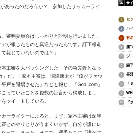
サ
制があったのだろうか？ 参加したサッカーライ
セ
ハ
ろ、審判委員会はしっかりと説明を行いました。
有
ィアが報じたものと真逆だったんです。訂正報道
瀧
えて報じていないのでは？」
ジ
森
本主審を大バッシングした。その急先鋒となっ
長
キサカ」だ。「家本主審は、深津康太が『僕がファウ
『
戸を退場させた」などと報じ、「Goal.com」
起こっていたことを複数の証言から構成しまし
WH
とをツイートしている。
『
カーライターによると、まず、家本主審は深津
副審とのやりとりがうまくいかず、自分が誰にレ
くなってしまった。そこで、選手たちに「誰がフ