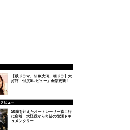
集
【秋ドラマ、NHK大河、朝ドラ】大
好評「忖度0レビュー」全話更新！
ンタビュー
50歳を迎えたオートレーサー森且行
に密着 大怪我から奇跡の復活ドキ
ュメンタリー