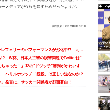
カーメディアが誤報を隠すためだったようだ。
イ
最終更新：
2017/10/01 18:00
お笑いト
がファ
「サッカーW杯誤審疑惑」西村雄一レフェリーのパフォーマンスが劣化中!? 元日本代表からも疑問の声
過去には選手に「死ね！」と恫喝も!? W杯、日本人主審の誤審問題でTwitterは“Nishimura”罵倒祭り！
「イエローカードを、お口にくわえちゃった！」J2の“ドジッ子”審判がかわいすぎると話題に
……ハリルホジッチ「続投」は正しい道なのか？
い」発言に、サッカー関係者が顔面蒼白！