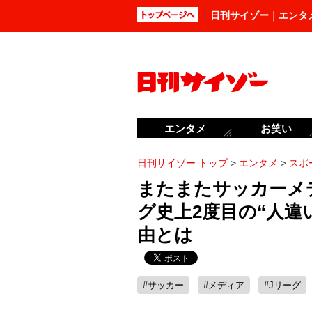
日刊サイゾー｜エンタ
エンタメ
お笑い
日刊サイゾー トップ
>
エンタメ
>
スポ
またまたサッカーメ
グ史上2度目の“人違
由とは
#サッカー
#メディア
#Jリーグ