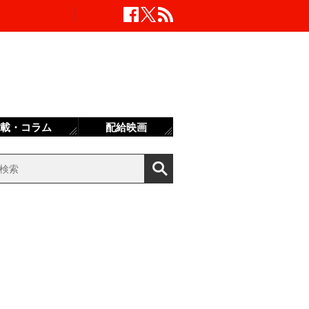
載・コラム
配給映画