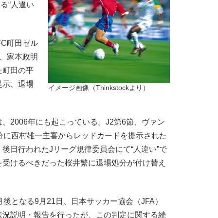
る“人違い
FC町田ゼル
、家本政明
た町田の平
提示、退場
イメージ画像（Thinkstockより）
2006年にも起こっている。J2第6節、ヴァン
分に西村雄一主審からレッドカードを提示された
後日行われたJリーグ規律委員会にて“人違い”で
を受けるべきだった桜井繁に退場処分が付け替え
後となる9月21日、日本サッカー協会（JFA）
状況説明・報告を行ったが、この判定に関する続