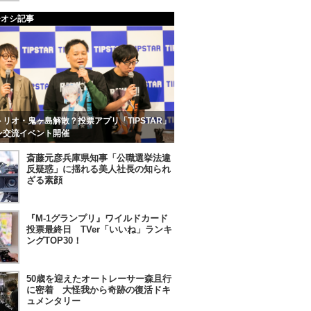
チオシ記事
リオ・鬼ヶ島解散？投票アプリ「TIPSTAR」
ン交流イベント開催
斎藤元彦兵庫県知事「公職選挙法違
反疑惑」に揺れる美人社長の知られ
ざる素顔
『M-1グランプリ』ワイルドカード
投票最終日 TVer「いいね」ランキ
ングTOP30！
50歳を迎えたオートレーサー森且行
に密着 大怪我から奇跡の復活ドキ
ュメンタリー