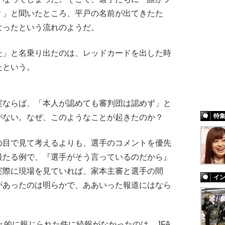
？」と聞いたところ、平戸の名前が出てきたた
なったという流れのようだ。
」と名乗り出たのは、レッドカードを出した時
たという。
ならば、「本人が認めても審判団は認めず」と
特
がない。なぜ、このようなことが起きたのか？
の目で見て考えるよりも、選手のコメントを優先
最たる例で、『選手がそう言っているのだから』
実際に現場を見ていれば、家本主審と選手の間
イ
があったのは明らかで、ああいった報道にはなら
大々的に報じられた件に続報がなかったのは、JFA