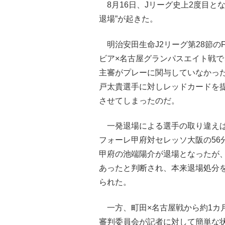
8月16日、Jリーグ史上2度目とな
退場”が起きた。
明治安田生命J2リーグ第28節の
ビア×名古屋グランパスエイト戦で
主審がプレーに関与していなかっ
戸太貴選手に対しレッドカードを
させてしまったのだ。
一発退場による選手の取り違えは、
フォーレ甲府対セレッソ大阪の56
甲府の池端陽介が退場となったが、
あったと判断され、本来退場処分
られた。
一方、町田×名古屋戦から約1カ月
審判委員会が記者に対して簡単な