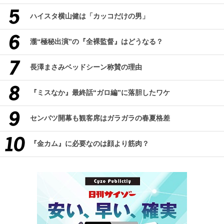
ハイスタ横山健は「カッコだけの男」
瀧“極秘出演”の『全裸監督』はどうなる？
長澤まさみベッドシーン称賛の理由
『ミスなか』最終話“ガロ編”に落胆したワケ
センバツ開幕も観客席はガラガラの春夏格差
『金カム』に必要なのは顔より筋肉？