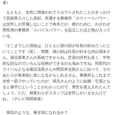
者）
もともと、女性に間違われてスカウトされたことがきっかけ
で芸能界入りした高杉。所属する事務所「スウィートパワー」
は女性しか所属しないことで有名だが、彼のために、わざわざ
男性用の事務所「スパイスパワー」を設立したほど熱が入って
いる。
「そこまでした理由は、ひとえに彼の顔が社長の好みだったと
いうことです（笑）。実際、彼の顔は社長が好きな内山理名さ
ん、堀北真希さんの系統ですからね。芝居の評判も良く、中性
的な顔なのでいろんな役柄ができるのも強みですね。同世代の
ライバルとなる横浜流星さんや間宮祥太朗さんに比べて、その
あたりが将来的に差になるかもしれません。事務所もこれまで
女性一筋でやっていたのが、堀北さんのように結婚・引退とな
ると痛手だということがわかったので、男性を迎え入れたんで
しょう。ただ、相変わらずスタッフは女性しかいませんけど
ね」（テレビ局関係者）
堀北のような、稼ぎ頭になれるか？