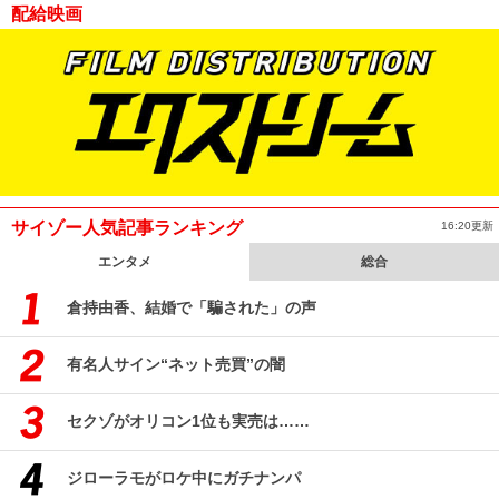
配給映画
サイゾー人気記事ランキング
16:20更新
エンタメ
総合
倉持由香、結婚で「騙された」の声
有名人サイン“ネット売買”の闇
セクゾがオリコン1位も実売は……
ジローラモがロケ中にガチナンパ