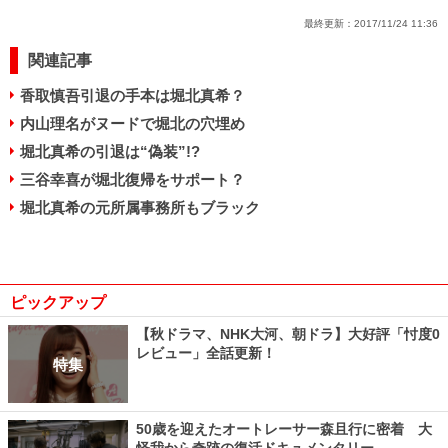
最終更新：
2017/11/24 11:36
関連記事
香取慎吾引退の手本は堀北真希？
内山理名がヌードで堀北の穴埋め
堀北真希の引退は“偽装”!?
三谷幸喜が堀北復帰をサポート？
堀北真希の元所属事務所もブラック
ピックアップ
【秋ドラマ、NHK大河、朝ドラ】大好評「忖度0
レビュー」全話更新！
特集
50歳を迎えたオートレーサー森且行に密着 大
怪我から奇跡の復活ドキュメンタリー