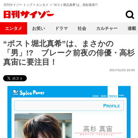
日刊サイゾー トップ
>
エンタメ
>
“ポスト堀北真希”は、高杉真宙!?
日刊サイゾー
エンタメ
お笑い
ドラマ
社会
カルチャー
連載
“ポスト堀北真希”は、まさかの
「男」!? ブレーク前夜の俳優・高杉
真宙に要注目！
2017/11/23 16:00