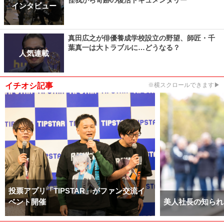
インタビュー
真田広之が俳優養成学校設立の野望、師匠・千
葉真一は大トラブルに…どうなる？
人気連載
イチオシ記事
※横スクロールできます▶
投票アプリ「TIPSTAR」がファン交流イ
ベント開催
美人社長の知られ