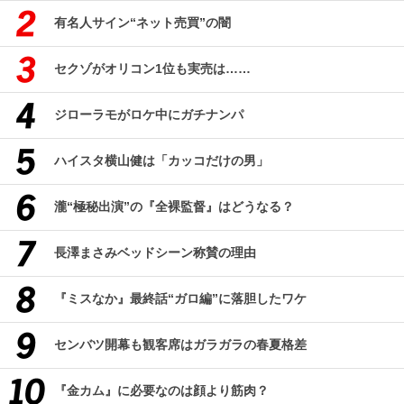
有名人サイン“ネット売買”の闇
セクゾがオリコン1位も実売は……
ジローラモがロケ中にガチナンパ
ハイスタ横山健は「カッコだけの男」
瀧“極秘出演”の『全裸監督』はどうなる？
長澤まさみベッドシーン称賛の理由
『ミスなか』最終話“ガロ編”に落胆したワケ
センバツ開幕も観客席はガラガラの春夏格差
『金カム』に必要なのは顔より筋肉？