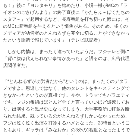
も！』後に『ヨルタモリ』を始めたり、小堺一機がMCの『ラ
イオンのごきげんよう』の終了直後に『かたらふ～ぼくたちの
スタア～』で起用するなど、長寿番組を打ち切った際には、そ
のMCに新番組を与えるという慣例がある。そのため、多くの
メディアが功労者のとんねるずを完全に切ることができなかっ
たという論調で報じています」（テレビ誌記者）
しかし内情は、まったく違っていたようだ。フジテレビ側に
「背に腹は代えられない事情があった」と語るのは、広告代理
店関係者だ。
「“とんねるずが功労者だから”というのは、まったくのデタラ
メですよ。恩返しではなく、他のタレントをキャスティングで
きなかったというのが真相です。今や、ドラマでもバラエティ
でも、フジの番組はほとんど全てと言っていいほど爆死してお
り、出演すると黒歴史になってしまう。大手事務所に軒並み断
られた結果、残っているのがとんねるずしかいなかったため、
フジは泣く泣く出演を打診するハメとなった。23時台というこ
ともあり、ギャラは『みなおか』の3分の1程度となったようで