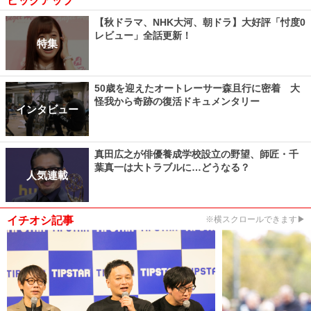
ピックアップ
【秋ドラマ、NHK大河、朝ドラ】大好評「忖度0
レビュー」全話更新！
特集
50歳を迎えたオートレーサー森且行に密着 大
怪我から奇跡の復活ドキュメンタリー
インタビュー
真田広之が俳優養成学校設立の野望、師匠・千
葉真一は大トラブルに…どうなる？
人気連載
イチオシ記事
※横スクロールできます▶