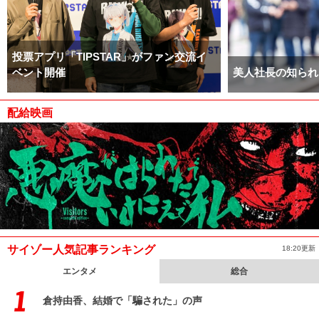
投票アプリ「TIPSTAR」がファン交流イ
ベント開催
美人社長の知られ
配給映画
サイゾー人気記事ランキング
18:20更新
エンタメ
総合
倉持由香、結婚で「騙された」の声