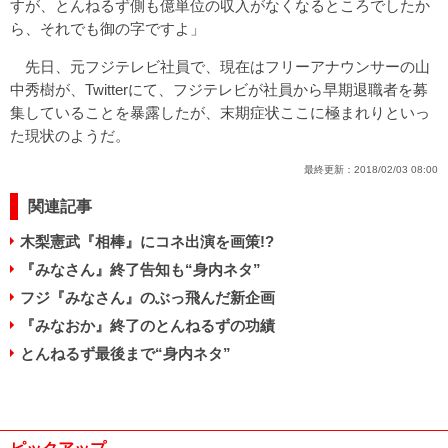
すが、とんねるず側も億単位の収入がなくなるところでしたか
ら、それでも御の字ですよ」
先日、元フジテレビ社員で、現在はフリーアナウンサーの山
中秀樹が、Twitterにて、フジテレビが社員から早期退職者を募
集していることを暴露したが、末期症状ここに極まれりといっ
た現状のようだ。
最終更新：
2018/02/03 08:00
関連記事
木梨憲武『相棒』にコネ出演を画策!?
『みなさん』終了告知も“身内ネタ”
フジ『みなさん』のぶっ飛んだ新企画
『みなおか』終了のとんねるずの功績
とんねるず最後まで“身内ネタ”