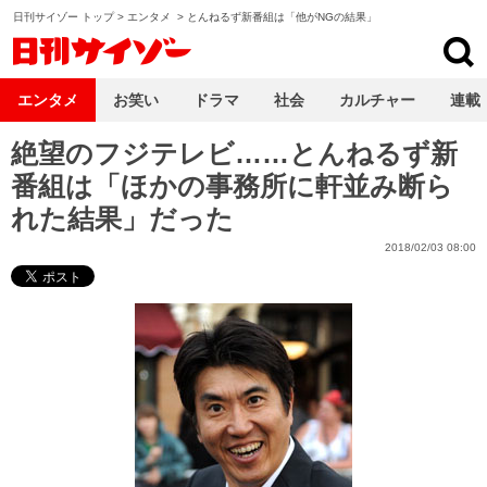
日刊サイゾー トップ
>
エンタメ
>
とんねるず新番組は「他がNGの結果」
日刊サイゾー
エンタメ
お笑い
ドラマ
社会
カルチャー
連載
絶望のフジテレビ……とんねるず新
番組は「ほかの事務所に軒並み断ら
れた結果」だった
2018/02/03 08:00