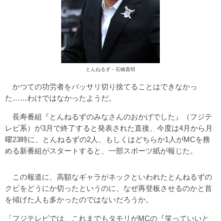
とんねるず・石橋貴明
かつての功労者をバッサリ切り捨てることはできなかっ
た……わけではなかったようだ。
長寿番組『とんねるずのみなさんのおかげでした』（フジテ
レビ系）が3月で終了すると発表された直後、今度は4月から月
曜23時に、とんねるずの2人、もしくはどちらか1人がMCを務
める新番組がスタートすると、一部スポーツ紙が報じた。
この報道に、高額なギャラがネックといわれたとんねるずの
クビをどうにか切ったというのに、なぜ再登板させるのかと首
を傾げた人も多かったのではないだろうか。
「フジテレビでは、これまでもタモリがMCの『笑っていいと