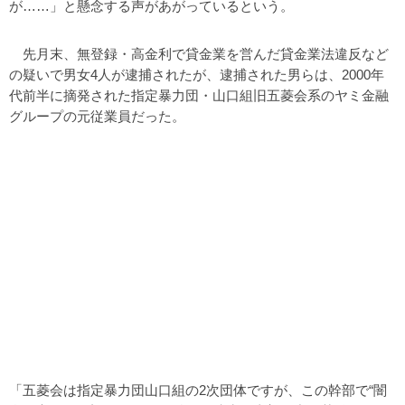
が……」と懸念する声があがっているという。
先月末、無登録・高金利で貸金業を営んだ貸金業法違反など
の疑いで男女4人が逮捕されたが、逮捕された男らは、2000年
代前半に摘発された指定暴力団・山口組旧五菱会系のヤミ金融
グループの元従業員だった。
「五菱会は指定暴力団山口組の2次団体ですが、この幹部で“闇