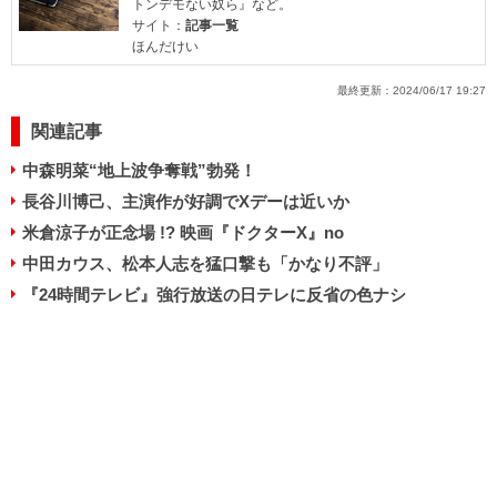
トンデモない奴ら』など。
サイト：
記事一覧
ほんだけい
最終更新：
2024/06/17 19:27
関連記事
中森明菜“地上波争奪戦”勃発！
長谷川博己、主演作が好調でXデーは近いか
米倉涼子が正念場 !? 映画『ドクターX』no
中田カウス、松本人志を猛口撃も「かなり不評」
『24時間テレビ』強行放送の日テレに反省の色ナシ