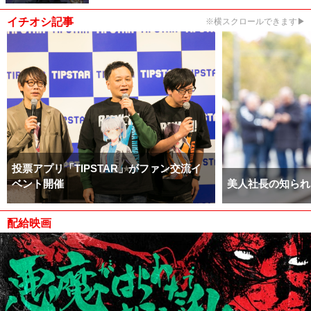
イチオシ記事
※横スクロールできます▶
投票アプリ「TIPSTAR」がファン交流イ
ベント開催
美人社長の知られ
配給映画