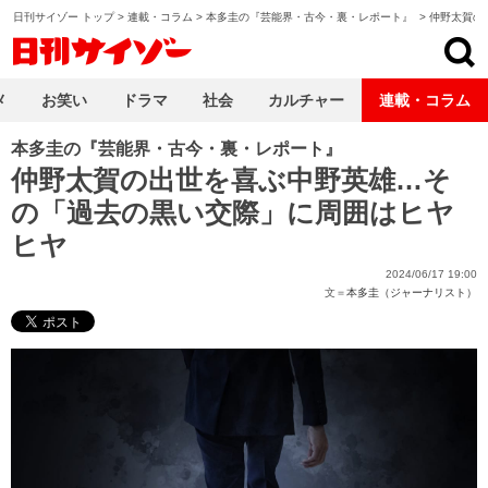
日刊サイゾー トップ
>
連載・コラム
>
本多圭の『芸能界・古今・裏・レポート』
>
仲野太賀の
日刊サイゾー
メ
お笑い
ドラマ
社会
カルチャー
連載・コラム
本多圭の『芸能界・古今・裏・レポート』
仲野太賀の出世を喜ぶ中野英雄…そ
の「過去の黒い交際」に周囲はヒヤ
ヒヤ
2024/06/17 19:00
文＝
本多圭（ジャーナリスト）