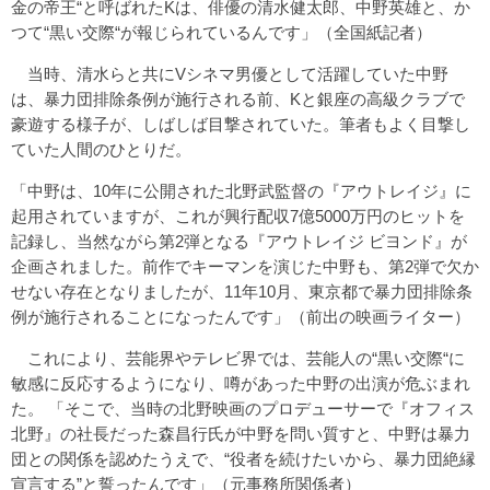
金の帝王“と呼ばれたKは、俳優の清水健太郎、中野英雄と、か
つて“黒い交際“が報じられているんです」（全国紙記者）
当時、清水らと共にVシネマ男優として活躍していた中野
は、暴力団排除条例が施行される前、Kと銀座の高級クラブで
豪遊する様子が、しばしば目撃されていた。筆者もよく目撃し
ていた人間のひとりだ。
「中野は、10年に公開された北野武監督の『アウトレイジ』に
起用されていますが、これが興行配収7億5000万円のヒットを
記録し、当然ながら第2弾となる『アウトレイジ ビヨンド』が
企画されました。前作でキーマンを演じた中野も、第2弾で欠か
せない存在となりましたが、11年10月、東京都で暴力団排除条
例が施行されることになったんです」（前出の映画ライター）
これにより、芸能界やテレビ界では、芸能人の“黒い交際“に
敏感に反応するようになり、噂があった中野の出演が危ぶまれ
た。 「そこで、当時の北野映画のプロデューサーで『オフィス
北野』の社長だった森昌行氏が中野を問い質すと、中野は暴力
団との関係を認めたうえで、“役者を続けたいから、暴力団絶縁
宣言する”と誓ったんです」（元事務所関係者）