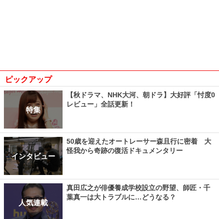
ピックアップ
【秋ドラマ、NHK大河、朝ドラ】大好評「忖度0
レビュー」全話更新！
特集
50歳を迎えたオートレーサー森且行に密着 大
怪我から奇跡の復活ドキュメンタリー
インタビュー
真田広之が俳優養成学校設立の野望、師匠・千
葉真一は大トラブルに…どうなる？
人気連載