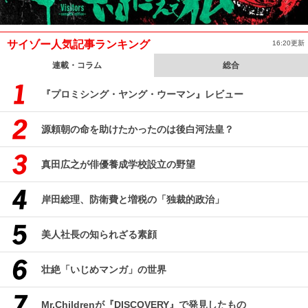
サイゾー人気記事ランキング
16:20更新
連載・コラム
総合
『プロミシング・ヤング・ウーマン』レビュー
源頼朝の命を助けたかったのは後白河法皇？
真田広之が俳優養成学校設立の野望
岸田総理、防衛費と増税の「独裁的政治」
美人社長の知られざる素顔
壮絶「いじめマンガ」の世界
Mr.Childrenが『DISCOVERY』で発見したもの