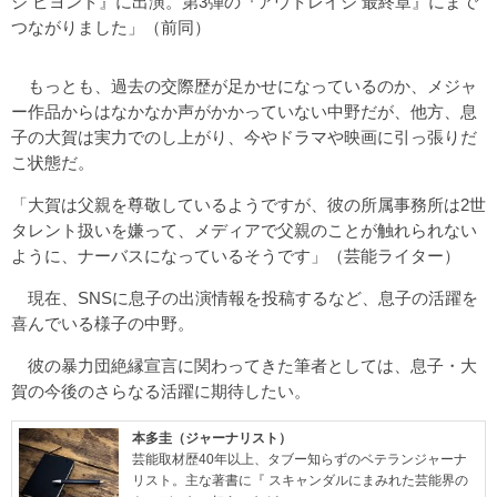
ジ ビヨンド』に出演。第3弾の『アウトレイジ 最終章』にまで
つながりました」（前同）
もっとも、過去の交際歴が足かせになっているのか、メジャ
ー作品からはなかなか声がかかっていない中野だが、他方、息
子の大賀は実力でのし上がり、今やドラマや映画に引っ張りだ
こ状態だ。
「大賀は父親を尊敬しているようですが、彼の所属事務所は2世
タレント扱いを嫌って、メディアで父親のことが触れられない
ように、ナーバスになっているそうです」（芸能ライター）
現在、SNSに息子の出演情報を投稿するなど、息子の活躍を
喜んでいる様子の中野。
彼の暴力団絶縁宣言に関わってきた筆者としては、息子・大
賀の今後のさらなる活躍に期待したい。
本多圭（ジャーナリスト）
芸能取材歴40年以上、タブー知らずのベテランジャーナ
リスト。主な著書に『 スキャンダルにまみれた芸能界の