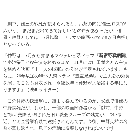
劇中、優三の戦死が伝えられると、お茶の間に“優三ロス”が
広がり、“まだまだ出てきてほしい”との声があがったが、俳
優・仲野としては、7月以降、ドラマや映画への出演が目白押し
となっている。
「仲野は、7月から始まるフジテレビ系ドラマ『
新宿野戦病院
』
で小池栄子とW主演を務めるほか、11月には山田孝之とＷ主演
を務める映画『十一人の賊軍』の公開が予定されています。さ
らに、26年放送のNHK大河ドラマ『豊臣兄弟!』で主人公の秀長
を演じることも発表され、今後数年は仲野が大活躍する年にな
りますよ」（映画ライター）
この仲野の快進撃に、誰より喜んでいるのが、父親で俳優の
中野英雄だが、しかし、一部の映画関係者から「以前、中野
と“黒い交際”が噂された旧五菱会グループの残党が、つい最
近、ヤミ金営業容疑で逮捕されたんです。今後、中野英雄の名
前が蒸し返され、息子の活動に影響しなければいいです