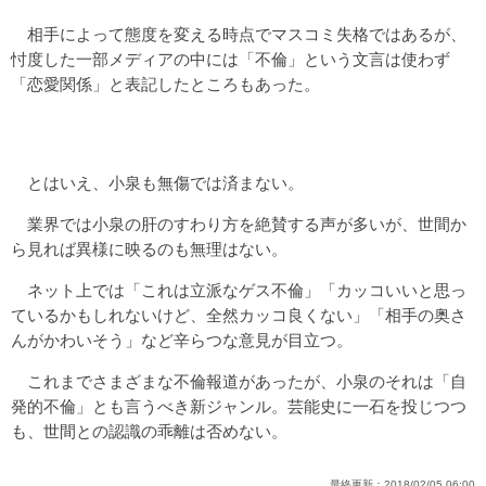
相手によって態度を変える時点でマスコミ失格ではあるが、
忖度した一部メディアの中には「不倫」という文言は使わず
「恋愛関係」と表記したところもあった。
とはいえ、小泉も無傷では済まない。
業界では小泉の肝のすわり方を絶賛する声が多いが、世間か
ら見れば異様に映るのも無理はない。
ネット上では「これは立派なゲス不倫」「カッコいいと思っ
ているかもしれないけど、全然カッコ良くない」「相手の奥さ
んがかわいそう」など辛らつな意見が目立つ。
これまでさまざまな不倫報道があったが、小泉のそれは「自
発的不倫」とも言うべき新ジャンル。芸能史に一石を投じつつ
も、世間との認識の乖離は否めない。
最終更新：
2018/02/05 06:00