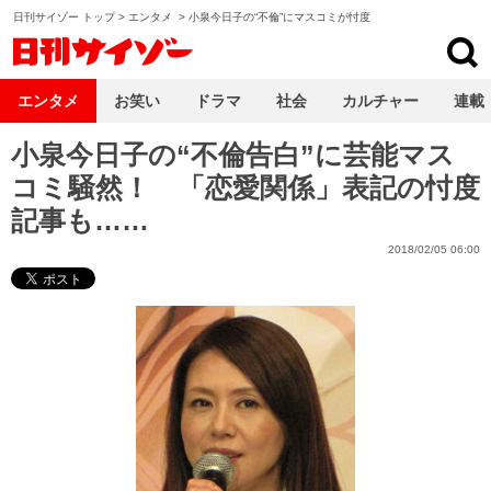
日刊サイゾー トップ
>
エンタメ
>
小泉今日子の“不倫”にマスコミが忖度
日刊サイゾー
エンタメ
お笑い
ドラマ
社会
カルチャー
連載
小泉今日子の“不倫告白”に芸能マス
コミ騒然！ 「恋愛関係」表記の忖度
記事も……
2018/02/05 06:00