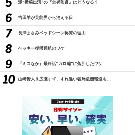
瀧“極秘出演”の『全裸監督』はどうなる？
吉田羊が芸能界から消える日
長澤まさみベッドシーン称賛の理由
ベッキー復帰難航のワケ
『ミスなか』最終話“ガロ編”に落胆したワケ
山崎賢人＆広瀬すず、すれ違い破局危機報道も…