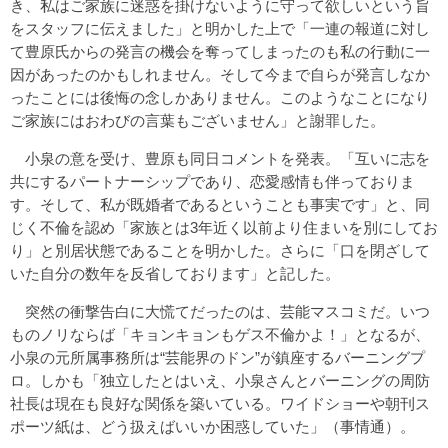
き、私はご家族に迷惑を掛けないように守って欲しいという旨
をスタッフに伝えました」と明かした上で「一連の報道に対し
て豊原氏からの発言の機会を奪ってしまったのも私の行動に一
因があったのかもしれません。そして今まで自らが発言しなか
ったことには後悔の念しかありません。このようなことになり
ご家族にはおわびの言葉もございません」と謝罪した。
小泉の意を受け、豊原も同日コメントを発表。「互いに志を
共にするパートナーシップであり、恋愛感情も伴っておりま
す。そして、私が既婚者であるということも事実です」と、同
じく不倫を認め「家族とは3年近く以前より住まいを別にしてお
り」と別居状態であることを明かした。さらに「口を閉ざして
いた自分の数年を反省しております」と記した。
突然の衝撃告白に大慌てだったのは、芸能マスコミだ。いつ
ものノリならば「キョンキョンもゲス不倫かよ！」となるが、
小泉の元所属事務所は“芸能界のドン”が鎮座するバーニングプ
ロ。しかも「独立したとはいえ、小泉さんとバーニングの周防
社長は現在も良好な関係を築いている。ワイドショーや朝刊ス
ポーツ紙は、どう扱えばいいか困惑していた」（事情通）。