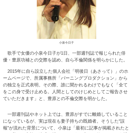
小泉今日子
歌手で女優の小泉今日子が1日、一部週刊誌で報じられた俳
優・豊原功補との交際を認め、自ら不倫関係を明らかにした。
2015年に自ら設立した個人会社「明後日（あさって）」のホ
ームページで、所属事務所「バーニングプロダクション」から
の独立を正式表明。その際、誰に聞かれるわけでもなく「全て
をこの身で受け止める。人間としてのけじめとしてご報告させ
ていただきます」と、豊原との不倫交際を明かした。
一部週刊誌やネット上では、豊原がすでに離婚していること
になっているが、実は現在も妻子持ちの既婚者。そうした“誤
報”が流れた背景について、小泉は「最初に記事が掲載されたと