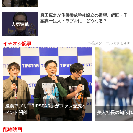
真田広之が俳優養成学校設立の野望、師匠・千
葉真一は大トラブルに…どうなる？
人気連載
イチオシ記事
※横スクロールできます▶
投票アプリ「TIPSTAR」がファン交流イ
ベント開催
美人社長の知られ
配給映画