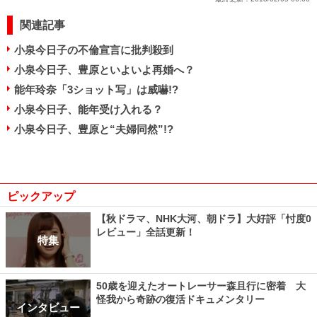
関連記事
小泉今日子の不倫宣言に批判殺到
小泉今日子、豊原といよいよ再婚へ？
能年玲奈「3ショット写」は威嚇!?
小泉今日子、能年受け入れる？
小泉今日子、豊原と“夫婦同然”!?
ピックアップ
【秋ドラマ、NHK大河、朝ドラ】大好評「忖度0
レビュー」全話更新！
特集
50歳を迎えたオートレーサー森且行に密着 大
怪我から奇跡の復活ドキュメンタリー
インタビュー