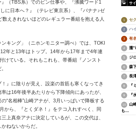
』（TBS系）でのピン仕事や、『沸騰ワード1
サ
何しに日本へ？』（テレビ東京系）、『バナナ♪ゼ
ど数えきれないほどのレギュラー番組を抱える人
セ
ハ
有
ンキング」（ニホンモニター調べ）では、TOKI
瀧
2年と13年はトップ。14年から17年まで4年連
ジ
を付けている。それもこれも、帯番組『ノンスト
森
だ。
長
！』に陰りが見え、設楽の首筋も寒くなってき
『
率は16年後半あたりから下降傾向にあったが、
『
の“名相棒”山崎アナが、3月いっぱいで降板する
山
4月から、『とくダネ！』をテコ入れすべく、同
も…
は三上真奈アナに決定しているが、この交代は、
しかねないからだ。