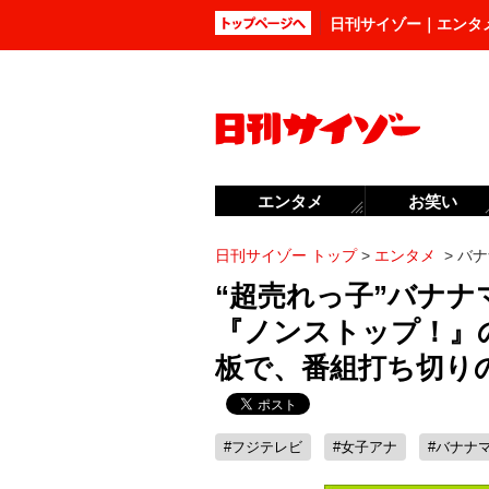
日刊サイゾー｜エンタ
エンタメ
お笑い
日刊サイゾー トップ
>
エンタメ
>
バナ
“超売れっ子”バナ
『ノンストップ！』
板で、番組打ち切り
#フジテレビ
#女子アナ
#バナナ