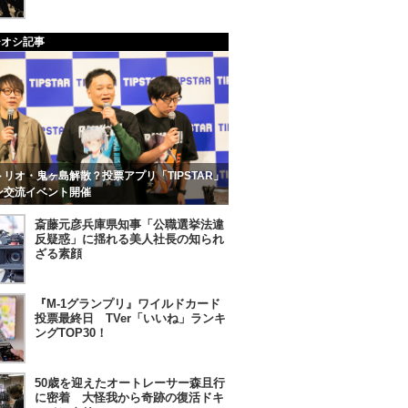
チオシ記事
リオ・鬼ヶ島解散？投票アプリ「TIPSTAR」
ン交流イベント開催
斎藤元彦兵庫県知事「公職選挙法違
反疑惑」に揺れる美人社長の知られ
ざる素顔
『M-1グランプリ』ワイルドカード
投票最終日 TVer「いいね」ランキ
ングTOP30！
50歳を迎えたオートレーサー森且行
に密着 大怪我から奇跡の復活ドキ