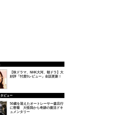
集
【秋ドラマ、NHK大河、朝ドラ】大
好評「忖度0レビュー」全話更新！
ンタビュー
50歳を迎えたオートレーサー森且行
に密着 大怪我から奇跡の復活ドキ
ュメンタリー