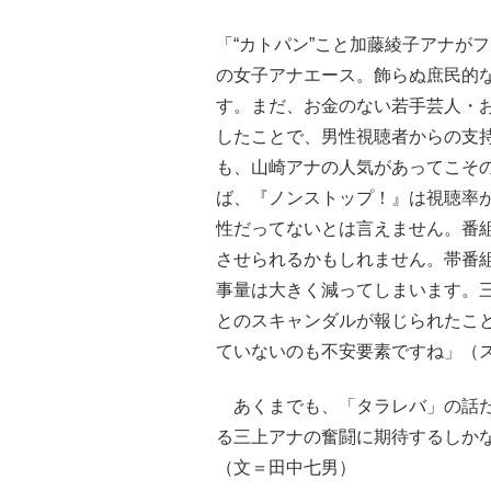
「“カトパン”こと加藤綾子アナが
の女子アナエース。飾らぬ庶民的
す。まだ、お金のない若手芸人・
したことで、男性視聴者からの支
も、山崎アナの人気があってこそ
ば、『ノンストップ！』は視聴率
性だってないとは言えません。番
させられるかもしれません。帯番
事量は大きく減ってしまいます。三上
とのスキャンダルが報じられたこ
ていないのも不安要素ですね」（
あくまでも、「タラレバ」の話だ
る三上アナの奮闘に期待するしか
（文＝田中七男）