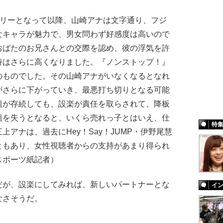
フリーとなって以降、山崎アナは文字通り、フジ
なキャラが魅力で、男女問わず好感度は高いので
おばたのお兄さんとの交際を認め、彼の浮気を許
持はさらに高くなりました。『ノンストップ！』
のものでした。その山崎アナがいなくなるとなれ
がさらに下がっていき、最悪打ち切りとなる可能
組が存続しても、設楽が責任を取らされて、降板
組を失うとなると、いくら売れっ子とはいえ、仕
特
アナは、過去にHey！Say！JUMP・伊野尾慧
ともあり、女性視聴者からの支持があまり得られ
スポーツ紙記者）
が、設楽にしてみれば、新しいパートナーとな
イ
なさそうだ。