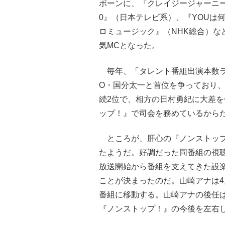
ボーンに、『クレイジージャーニー
0』（日本テレビ系）、『YOUは
ロミュージック』（NHK総合）な
気MCとなった。
毎年、「タレント番組出演本数ラ
O・国分太一と首位を争っており、1
続2位で、相方の日村勇紀に大差
ップ！』で司会を務めているから
ところが、肝心の『ノンストップ
たようだ。好調だった同番組の視聴
放送開始から番組を支えてきた設楽
ことが決まったのだ。山崎アナは
番組に移動する。山崎アナの後任
『ノンストップ！』の今後を左右