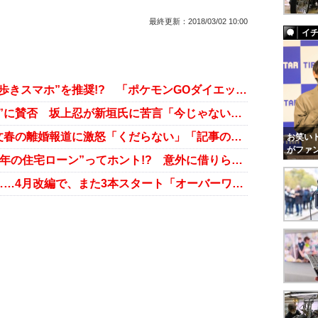
最終更新：
2018/03/02 10:00
イ
フジテレビ『ノンストップ！』が“歩きスマホ”を推奨!? 「ポケモンGOダイエット」検証VTRに批判殺到
作曲家ゴースト告白の“タイミング”に賛否 坂上忍が新垣氏に苦言「今じゃないでしょ！」
神田うのが『ノンストップ！』で文春の離婚報道に激怒「くだらない」「記事の出どころは分かってる」
お笑いト
がファ
バナナマン・設楽統、豪邸購入“35年の住宅ローン”ってホント!? 意外に借りられない芸能人の「ローン事情」
バナナマン・設楽統の天下は続く……4月改編で、また3本スタート「オーバーワークは大丈夫？」