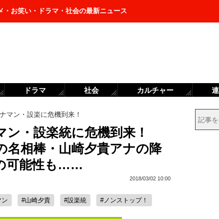
メ・お笑い・ドラマ・社会の最新ニュース
ドラマ
社会
カルチャー
連
ナマン・設楽に危機到来！
ナマン・設楽統に危機到来！
の名相棒・山崎夕貴アナの降
の可能性も……
2018/03/02 10:00
マン
#山崎夕貴
#設楽統
#ノンストップ！