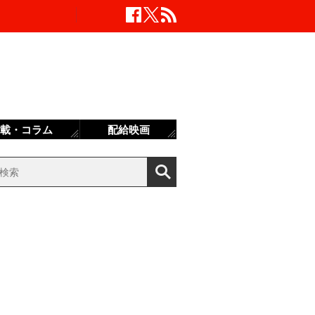
載・コラム
配給映画