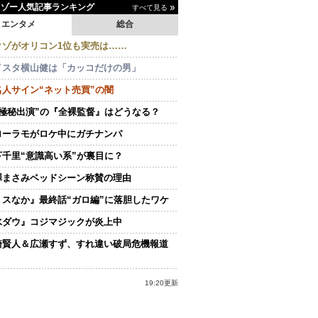
イゾー人気記事ランキング
すべて見る
エンタメ
総合
クゾがオリコン1位も実売は……
イスタ横山健は「カッコだけの男」
名人サイン“ネット売買”の闇
“極秘出演”の『全裸監督』はどうなる？
ローラモがロケ中にガチナンパ
下千里“意識高い系”が裏目に？
澤まさみベッドシーン称賛の理由
ミスなか』最終話“ガロ編”に落胆したワケ
水ダウ』コジマジックが炎上中
崎賢人＆広瀬すず、すれ違い破局危機報道
19:20更新