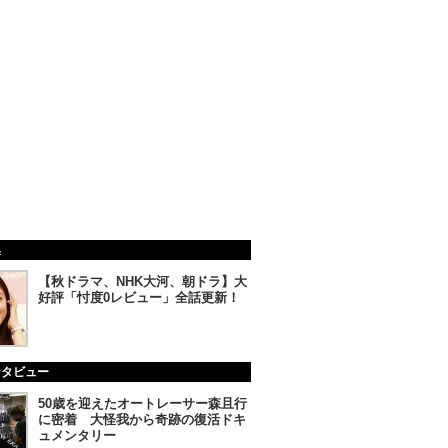
集
【秋ドラマ、NHK大河、朝ドラ】大
好評「忖度0レビュー」全話更新！
ンタビュー
50歳を迎えたオートレーサー森且行
に密着 大怪我から奇跡の復活ドキ
ュメンタリー