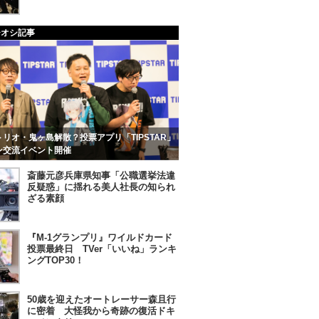
チオシ記事
リオ・鬼ヶ島解散？投票アプリ「TIPSTAR」
ン交流イベント開催
斎藤元彦兵庫県知事「公職選挙法違
反疑惑」に揺れる美人社長の知られ
ざる素顔
『M-1グランプリ』ワイルドカード
投票最終日 TVer「いいね」ランキ
ングTOP30！
50歳を迎えたオートレーサー森且行
に密着 大怪我から奇跡の復活ドキ