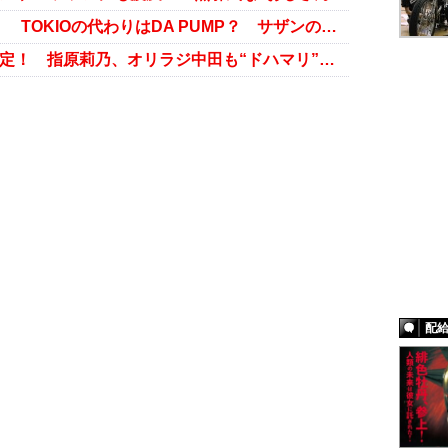
ジャニーズ枠“削減”必至の『紅白』 TOKIOの代わりはDA PUMP？ サザンのバーターでD・フジオカ出演の可能性も
DA PUMP、早くも「紅白」出演内定！ 指原莉乃、オリラジ中田も“ドハマリ”のダサかっこよさ
配