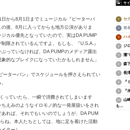
サ
セ
21日から8月1日までミュージカル『ピーターパ
この後、8月に入ってからも地方公演がありま
有
ジカル優先となっていたので、実はDA PUMP
ハ
限されているんですよ。もしも、『U.S.A.』
ジ
ぶっていなければ、DA PUMPのメディア露出
瀧
現象的なブレイクになっていたかもしれません」
森
長
『ピーターパン』でスケジュールを押さえられてい
『
る。
『
出まくっていたら、一瞬で消費されてしまいます
山
ンちえみのようなイロモノ的な一発屋扱いをされ
も…
あれば、それでもいいのでしょうが、DA PUM
からね。本人たちとしては、地に足を着けた活動
ライター）