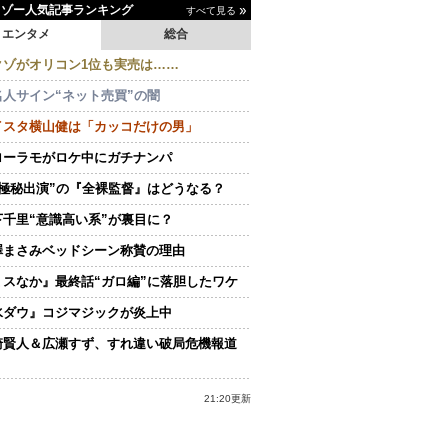
イゾー人気記事ランキング
すべて見る
エンタメ
総合
クゾがオリコン1位も実売は……
名人サイン“ネット売買”の闇
イスタ横山健は「カッコだけの男」
ローラモがロケ中にガチナンパ
“極秘出演”の『全裸監督』はどうなる？
下千里“意識高い系”が裏目に？
澤まさみベッドシーン称賛の理由
ミスなか』最終話“ガロ編”に落胆したワケ
水ダウ』コジマジックが炎上中
崎賢人＆広瀬すず、すれ違い破局危機報道
21:20更新