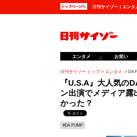
日刊サイゾー｜エンタ
エンタメ
お笑い
日刊サイゾー トップ
>
エンタメ
>
DA
『U.S.A』大人気のD
ン出演でメディア露
かった？
#DA PUMP