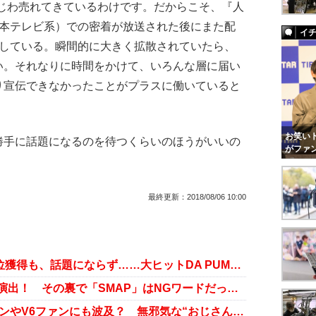
わじわ売れてきているわけです。だからこそ、『人
日本テレビ系）での密着が放送された後にまた配
イ
もしている。瞬間的に大きく拡散されていたら、
い。それなりに時間をかけて、いろんな層に届い
り宣伝できなかったことがプラスに働いていると
お笑いト
手に話題になるのを待つくらいのほうがいいの
がファ
最終更新：
2018/08/06 10:00
KEN☆Tackeyデビューシングル1位獲得も、話題にならず……大ヒットDA PUMP「U.S.A.」との違いとは!?
中居正広の前でISSAがサプライズ演出！ その裏で「SMAP」はNGワードだった……
DA PUMP再ブレークがSMAPファンやV6ファンにも波及？ 無邪気な“おじさん力”が功を奏す