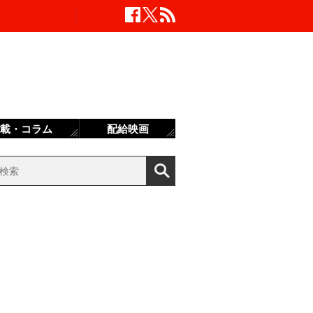
載・コラム
配給映画