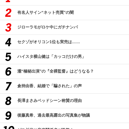
有名人サイン“ネット売買”の闇
ジローラモがロケ中にガチナンパ
セクゾがオリコン1位も実売は……
ハイスタ横山健は「カッコだけの男」
瀧“極秘出演”の『全裸監督』はどうなる？
倉持由香、結婚で「騙された」の声
長澤まさみベッドシーン称賛の理由
後藤真希、過去最高露出の写真集が物議