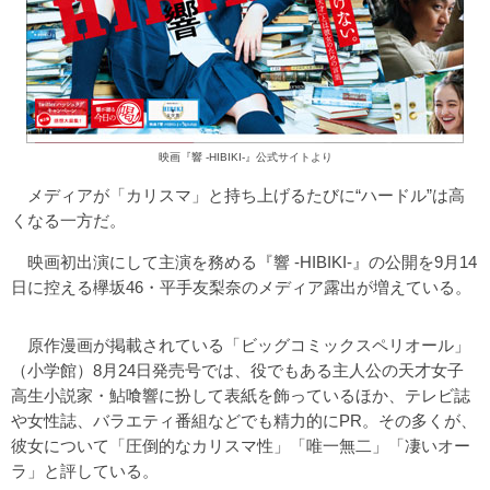
映画『響 -HIBIKI-』公式サイトより
メディアが「カリスマ」と持ち上げるたびに“ハードル”は高
くなる一方だ。
映画初出演にして主演を務める『響 -HIBIKI-』の公開を9月14
日に控える欅坂46・平手友梨奈のメディア露出が増えている。
原作漫画が掲載されている「ビッグコミックスペリオール」
（小学館）8月24日発売号では、役でもある主人公の天才女子
高生小説家・鮎喰響に扮して表紙を飾っているほか、テレビ誌
や女性誌、バラエティ番組などでも精力的にPR。その多くが、
彼女について「圧倒的なカリスマ性」「唯一無二」「凄いオー
ラ」と評している。