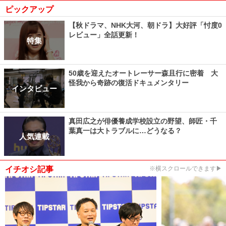
ピックアップ
【秋ドラマ、NHK大河、朝ドラ】大好評「忖度0
レビュー」全話更新！
特集
50歳を迎えたオートレーサー森且行に密着 大
怪我から奇跡の復活ドキュメンタリー
インタビュー
真田広之が俳優養成学校設立の野望、師匠・千
葉真一は大トラブルに…どうなる？
人気連載
イチオシ記事
※横スクロールできます▶