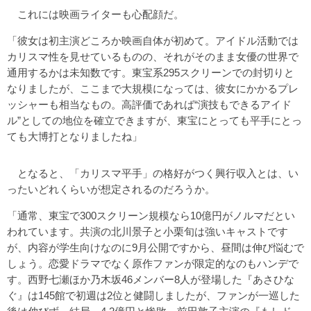
これには映画ライターも心配顔だ。
「彼女は初主演どころか映画自体が初めて。アイドル活動では
カリスマ性を見せているものの、それがそのまま女優の世界で
通用するかは未知数です。東宝系295スクリーンでの封切りと
なりましたが、ここまで大規模になっては、彼女にかかるプレ
ッシャーも相当なもの。高評価であれば“演技もできるアイド
ル”としての地位を確立できますが、東宝にとっても平手にとっ
ても大博打となりましたね」
となると、「カリスマ平手」の格好がつく興行収入とは、い
ったいどれくらいが想定されるのだろうか。
「通常、東宝で300スクリーン規模なら10億円がノルマだとい
われています。共演の北川景子と小栗旬は強いキャストです
が、内容が学生向けなのに9月公開ですから、昼間は伸び悩むで
しょう。恋愛ドラマでなく原作ファンが限定的なのもハンデで
す。西野七瀬ほか乃木坂46メンバー8人が登場した『あさひな
ぐ』は145館で初週は2位と健闘しましたが、ファンが一巡した