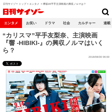
日刊サイゾー トップ
>
エンタメ
>
欅坂46平手主演映画の興収ノルマは？
日刊サイゾー
エンタメ
お笑い
ドラマ
社会
カルチャー
連載
“カリスマ”平手友梨奈、主演映画
『響 -HIBIKI-』の興収ノルマはいく
ら？
2018/08/30 06:00