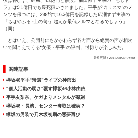
後は伸びず、結局、4.2億円と惨敗。前田敦子主演の『もしド
ラ』は9.1億円でも爆死扱いされました。平手が“カリスマ”のメ
ンツを保つには、298館で16.3億円を記録した広瀬すず主演の
『ちはやふる -上の句-』超えが最低ノルマとなるでしょう」
（同）
とはいえ、公開前にもかかわらず各方面から絶賛の声が相次
いで聞こえてくる“女優・平手”の評判。封切りが楽しみだ。
最終更新：
2018/08/30 06:00
関連記事
欅坂46平手“帰還”ライブの神演出
“個人活動の弱さ”覆す欅坂46小林由依
平手友梨奈、ケガよりメンタルが深刻
欅坂46・長濱、センター奪取は確実？
欅坂の男装で乃木坂初期の悪夢再び