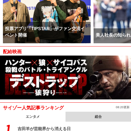
投票アプリ「TIPSTAR」がファン交流イ
ベント開催
美人社長の知られ
配給映画
サイゾー人気記事ランキング
08:20更新
エンタメ
総合
吉田羊が芸能界から消える日