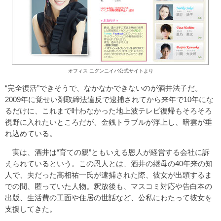
オフィス ニグンニイバ公式サイトより
“完全復活”できそうで、なかなかできないのが酒井法子だ。
2009年に覚せい剤取締法違反で逮捕されてから来年で10年にな
るだけに、これまで叶わなかった地上波テレビ復帰もそろそろ
視野に入れたいところだが、金銭トラブルが浮上し、暗雲が垂
れ込めている。
実は、酒井は“育ての親”ともいえる恩人が経営する会社に訴
えられているという。この恩人とは、酒井の継母の40年来の知
人で、夫だった高相祐一氏が逮捕された際、彼女が出頭するま
での間、匿っていた人物。釈放後も、マスコミ対応や告白本の
出版、生活費の工面や住居の世話など、公私にわたって彼女を
支援してきた。