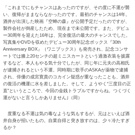
「これまでにもチャンスはあったのですが、その度に不運が襲
い、復帰がままならなかったのです。最初のチャンスは14年。
酒井が出演した映画『空蝉の森』が公開予定だったのですが、
製作会社が倒産したため、現在まで未公開です。また、デビュ
ー30周年を迎えた16年は、完全復活の最大のチャンスでした。
写真集やDVDを収めたデビュー30周年記念ボックス『30th
Anniversary BOX』（ワニブックス）も発売され、記念コンサ
ートでは膝上20センチの超ミニスカートという過激衣装を披露
するなど、本人もやる気十分でしたが、同じ年に元夫の高相氏
が逮捕されるという不運。同時期に歌手のASKAが薬物で逮捕
され、俳優の成宮寛貴のコカイン疑惑が重なったことも、酒井
の復活の機運に水を差しました。そして、ようやく“三度目の正
直”というところで、今回の金銭トラブルですからね。つくづく
運がないと言うしかありません｣（同）
度重なる不運は気の毒なような気もするが、元はといえば酒
井自身が招いたもの。自業自得と突き放すのは、少々冷たすぎ
るか？