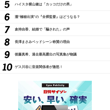
ハイスタ横山健は「カッコだけの男」
瀧“極秘出演”の『全裸監督』はどうなる？
倉持由香、結婚で「騙された」の声
長澤まさみベッドシーン称賛の理由
後藤真希、過去最高露出の写真集が物議
ゲス川谷に音楽関係者が激怒！