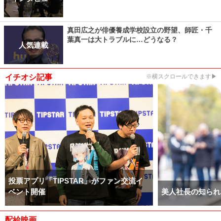
真田広之が俳優養成学校設立の野望、師匠・千
葉真一は大トラブルに…どうなる？
人気連載
イチオシ記事
※横スクロールできます▶
投票アプリ「TIPSTAR」がファン交流イ
ベント開催
美人社長の知られ
配給映画