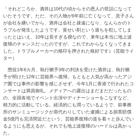
「それどころか、酒井は10代の頃からその恩人の世話になって
いたそうです。ただ、その人物が6年前に亡くなって、息子さん
が会社を継いでから、酒井は会社と疎遠になり、なんらかのト
ラブルが発生したようです。覚せい剤という過ちを犯してしま
ったとはいえ、10年は長すぎる禊なので、来年は本当に地上波
復帰のチャンスだったのですが、これでわからなくなってきま
した。トラブルメーカーの烙印を押された格好です｣（芸能ライ
ター）
懲役1年6カ月、執行猶予3年の判決を受けた酒井は、執行猶
予が明けた12年に芸能界へ復帰。もともと人気が高かったアジ
ア圏では事件の影響を感じさせず、今年1月に香港で行われたコ
ンサートは満員御礼。メディアへの露出はまだまだだったもの
の、全国各地でイベント出演やディナーショーをこなすなど、
精力的に活動している。経済的にも潤っているようで、前事務
所のサンミュージックが肩代わりしていた逮捕による損害賠償
金5億円も完済間近だという。芸能界復帰の道を着々と歩んでい
るようにも思えるが、それでも地上波復帰のハードルは高かっ
た。