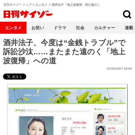
日刊サイゾー トップ
>
エンタメ
>
酒井法子「地上波復帰」再び遠のく
日刊サイゾー
エンタメ
お笑い
ドラマ
社会
カルチャー
連載
酒井法子、今度は“金銭トラブル”で
訴訟沙汰……またまた遠のく「地上
波復帰」への道
2018/10/07 08:00