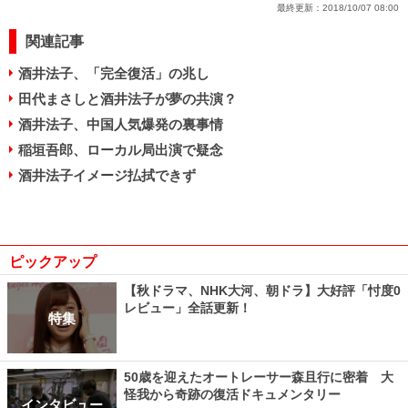
最終更新：
2018/10/07 08:00
関連記事
酒井法子、「完全復活」の兆し
田代まさしと酒井法子が夢の共演？
酒井法子、中国人気爆発の裏事情
稲垣吾郎、ローカル局出演で疑念
酒井法子イメージ払拭できず
ピックアップ
【秋ドラマ、NHK大河、朝ドラ】大好評「忖度0
レビュー」全話更新！
特集
50歳を迎えたオートレーサー森且行に密着 大
怪我から奇跡の復活ドキュメンタリー
インタビュー