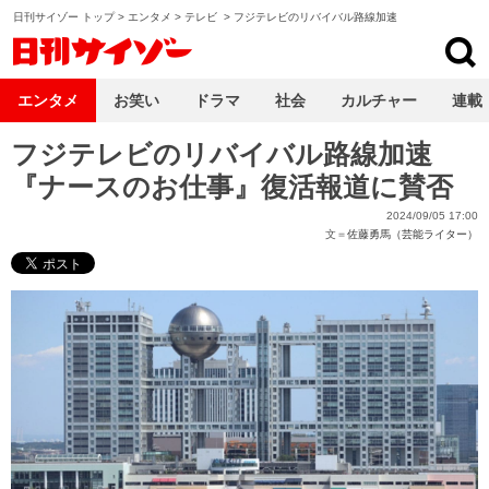
日刊サイゾー トップ
>
エンタメ
>
テレビ
>
フジテレビのリバイバル路線加速
日刊サイゾー
エンタメ
お笑い
ドラマ
社会
カルチャー
連載
フジテレビのリバイバル路線加速
『ナースのお仕事』復活報道に賛否
2024/09/05 17:00
文＝
佐藤勇馬（芸能ライター）