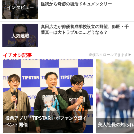
怪我から奇跡の復活ドキュメンタリー
インタビュー
真田広之が俳優養成学校設立の野望、師匠・千
葉真一は大トラブルに…どうなる？
人気連載
イチオシ記事
※横スクロールできます▶
投票アプリ「TIPSTAR」がファン交流イ
ベント開催
美人社長の知られ