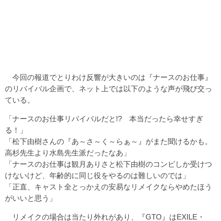
今回の報道でとりわけ反響が大きいのは『ナースのお仕事』
のリバイバル企画で、ネット上では以下のような声が飛び交っ
ている。
「ナースのお仕事リバイバルだと!? 本当だったら幸せすぎ
る！」
「松下由樹さんの『あ～さ～く～らぁ～』がまた聞けるかも。
高杉先生より水島先生派だったなあ」
「ナースのお仕事は観月ありさと松下由樹のコンビしか受けつ
けないけど、年齢的に同じ役をやるのは難しいのでは」
「正直、キャスト全とっかえの安易なリメイクならやめたほう
がいいと思う」
リメイクの場合は当たり外れがあり、『GTO』はEXILE・