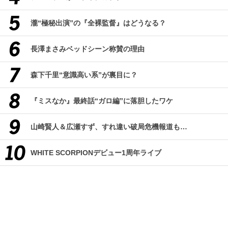
瀧“極秘出演”の『全裸監督』はどうなる？
長澤まさみベッドシーン称賛の理由
森下千里“意識高い系”が裏目に？
『ミスなか』最終話“ガロ編”に落胆したワケ
山崎賢人＆広瀬すず、すれ違い破局危機報道も…
WHITE SCORPIONデビュー1周年ライブ