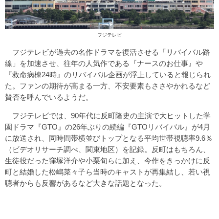
フジテレビ
フジテレビが過去の名作ドラマを復活させる「リバイバル路
線」を加速させ、往年の人気作である『ナースのお仕事』や
『救命病棟24時』のリバイバル企画が浮上していると報じられ
た。ファンの期待が高まる一方、不安要素もささやかれるなど
賛否を呼んでいるようだ。
フジテレビでは、90年代に反町隆史の主演で大ヒットした学
園ドラマ『GTO』の26年ぶりの続編『GTOリバイバル』が4月
に放送され、同時間帯横並びトップとなる平均世帯視聴率9.6％
（ビデオリサーチ調べ、関東地区）を記録。反町はもちろん、
生徒役だった窪塚洋介や小栗旬らに加え、今作をきっかけに反
町と結婚した松嶋菜々子ら当時のキャストが再集結し、若い視
聴者からも反響があるなど大きな話題となった。