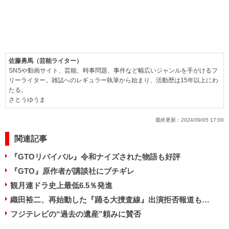
佐藤勇馬（芸能ライター）
SNSや動画サイト、芸能、時事問題、事件など幅広いジャンルを手がけるフ
リーライター。雑誌へのレギュラー執筆から始まり、活動歴は15年以上にわ
たる。
さとうゆうま
最終更新：
2024/09/05 17:00
関連記事
『GTOリバイバル』令和ナイズされた物語も好評
『GTO』原作者が講談社にブチギレ
観月連ドラ史上最低6.5％発進
織田裕二、再始動した『踊る大捜査線』出演拒否報道も…
フジテレビの“過去の遺産”頼みに賛否