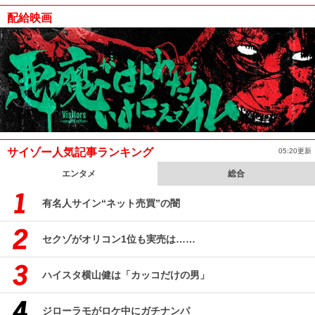
配給映画
サイゾー人気記事ランキング
05:20更新
エンタメ
総合
有名人サイン“ネット売買”の闇
セクゾがオリコン1位も実売は……
ハイスタ横山健は「カッコだけの男」
ジローラモがロケ中にガチナンパ