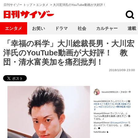
日刊サイゾー トップ
>
エンタメ
>
大川宏洋氏のYouTube動画が大好評！
日刊サイゾー
エンタメ
お笑い
ドラマ
社会
カルチャー
連載
「幸福の科学」大川総裁長男・大川宏
洋氏のYouTube動画が大好評！ 教
団・清水富美加を痛烈批判！
2018/10/09 23:00