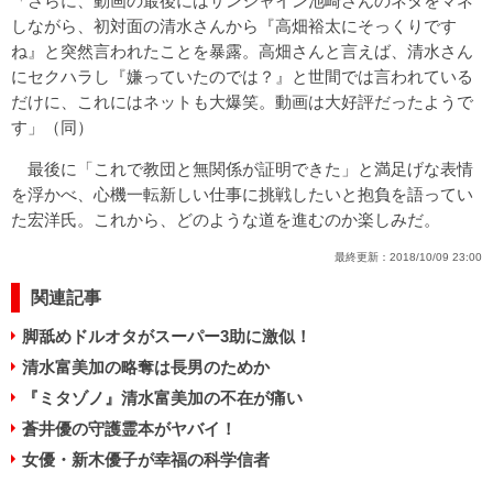
「さらに、動画の最後にはサンシャイン池崎さんのネタをマネ
しながら、初対面の清水さんから『高畑裕太にそっくりです
ね』と突然言われたことを暴露。高畑さんと言えば、清水さん
にセクハラし『嫌っていたのでは？』と世間では言われている
だけに、これにはネットも大爆笑。動画は大好評だったようで
す」（同）
最後に「これで教団と無関係が証明できた」と満足げな表情
を浮かべ、心機一転新しい仕事に挑戦したいと抱負を語ってい
た宏洋氏。これから、どのような道を進むのか楽しみだ。
最終更新：
2018/10/09 23:00
関連記事
脚舐めドルオタがスーパー3助に激似！
清水富美加の略奪は長男のためか
『ミタゾノ』清水富美加の不在が痛い
蒼井優の守護霊本がヤバイ！
女優・新木優子が幸福の科学信者