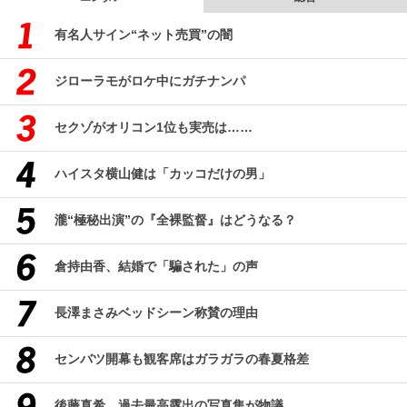
有名人サイン“ネット売買”の闇
ジローラモがロケ中にガチナンパ
セクゾがオリコン1位も実売は……
ハイスタ横山健は「カッコだけの男」
瀧“極秘出演”の『全裸監督』はどうなる？
倉持由香、結婚で「騙された」の声
長澤まさみベッドシーン称賛の理由
センバツ開幕も観客席はガラガラの春夏格差
後藤真希、過去最高露出の写真集が物議