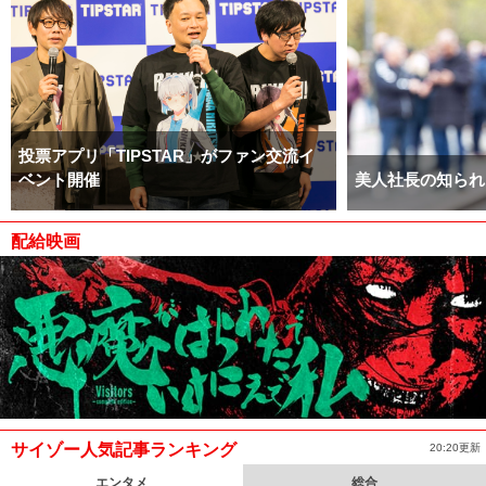
投票アプリ「TIPSTAR」がファン交流イ
ベント開催
美人社長の知られ
配給映画
サイゾー人気記事ランキング
20:20更新
エンタメ
総合