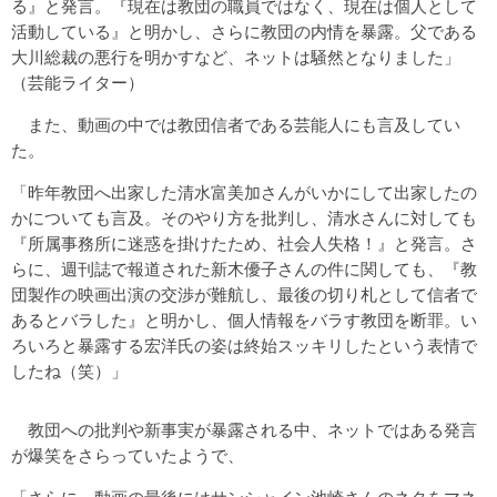
る』と発言。『現在は教団の職員ではなく、現在は個人として
活動している』と明かし、さらに教団の内情を暴露。父である
大川総裁の悪行を明かすなど、ネットは騒然となりました」
（芸能ライター）
また、動画の中では教団信者である芸能人にも言及してい
た。
「昨年教団へ出家した清水富美加さんがいかにして出家したの
かについても言及。そのやり方を批判し、清水さんに対しても
『所属事務所に迷惑を掛けたため、社会人失格！』と発言。さ
らに、週刊誌で報道された新木優子さんの件に関しても、『教
団製作の映画出演の交渉が難航し、最後の切り札として信者で
あるとバラした』と明かし、個人情報をバラす教団を断罪。い
ろいろと暴露する宏洋氏の姿は終始スッキリしたという表情で
したね（笑）」
教団への批判や新事実が暴露される中、ネットではある発言
が爆笑をさらっていたようで、