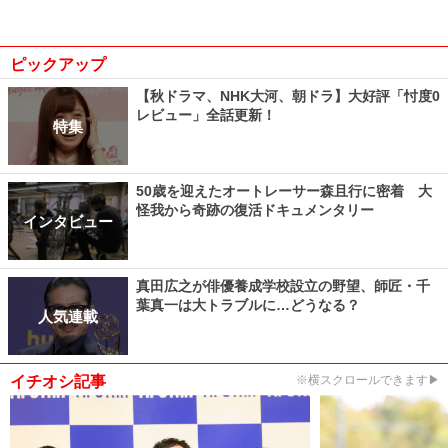
ピックアップ
【秋ドラマ、NHK大河、朝ドラ】大好評「忖度0
レビュー」全話更新！
特集
50歳を迎えたオートレーサー森且行に密着 大
怪我から奇跡の復活ドキュメンタリー
インタビュー
真田広之が俳優養成学校設立の野望、師匠・千
葉真一は大トラブルに…どうなる？
人気連載
イチオシ記事
※横スクロールできます▶