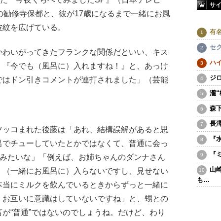
サ
の勧修寺保都と、彼が17歳になるまで一緒にお風
波紋を広げている。
有
セ
かわいがってきたフランクな関係だといい、キス
ハ
。『今でも（風呂に）入れますね！』と、あっけ
ジ
ではドン引きコメントが連打されました」（芸能
瀧
森
長
ッコまれた後藤は「あれ、結構誤解があると思
『
呂でチューしていたとかではなくて、普通に会っ
『
”みたいな」「例えば、お姉ちゃんのダンナさん
山
、（一緒にお風呂に）入らないですし、見せない
も…
本当にミルクを飲んでいるときからずっと一緒に
。お互いに意識はしていないですね」と、甥との
が“普通”ではないのでしょうね。だけど、わり