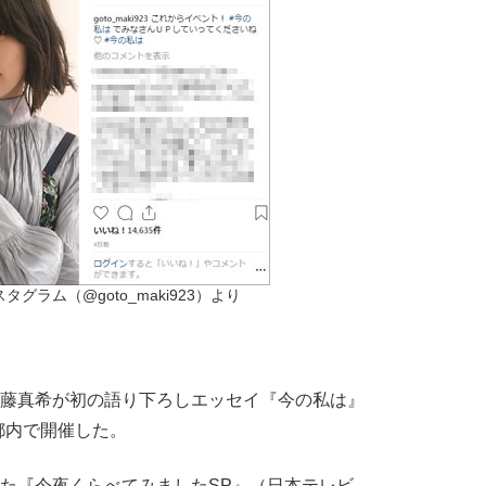
グラム（@goto_maki923）より
。
後藤真希が初の語り下ろしエッセイ『今の私は』
都内で開催した。
た『今夜くらべてみましたSP』（日本テレビ