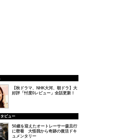
集
【秋ドラマ、NHK大河、朝ドラ】大
好評「忖度0レビュー」全話更新！
ンタビュー
50歳を迎えたオートレーサー森且行
に密着 大怪我から奇跡の復活ドキ
ュメンタリー