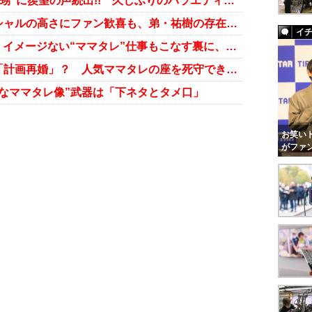
後藤真希と“17歳まで入浴していた甥”に羨望の声続出!! 久しぶりのバラエティで“お直し”疑惑浮上!?
後藤真希の聖母姿＆愛娘のポテンシャルの高さにファン歓喜も、弟・祐樹の存在に一抹の不安？
イ
妊娠・後藤真希「料理本」出版!? イメージない“ママタレ”仕事もこなす裏に、「大家族」の存在
小倉優子、歯科医との交際発表は「計画再婚」？ 人気ママタレの座を死守できるのか？ 人気ママタレの座を死守できるのか
なママタレ像”武器は「下ネタとタメ口」
お笑いト
がファ