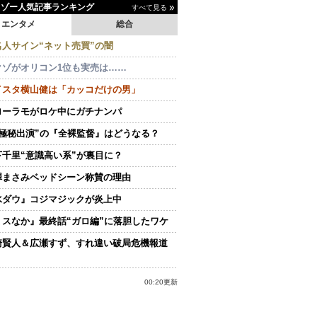
イゾー人気記事ランキング
すべて見る
エンタメ
総合
名人サイン“ネット売買”の闇
クゾがオリコン1位も実売は……
イスタ横山健は「カッコだけの男」
ローラモがロケ中にガチナンパ
“極秘出演”の『全裸監督』はどうなる？
下千里“意識高い系”が裏目に？
澤まさみベッドシーン称賛の理由
水ダウ』コジマジックが炎上中
ミスなか』最終話“ガロ編”に落胆したワケ
崎賢人＆広瀬すず、すれ違い破局危機報道
00:20更新