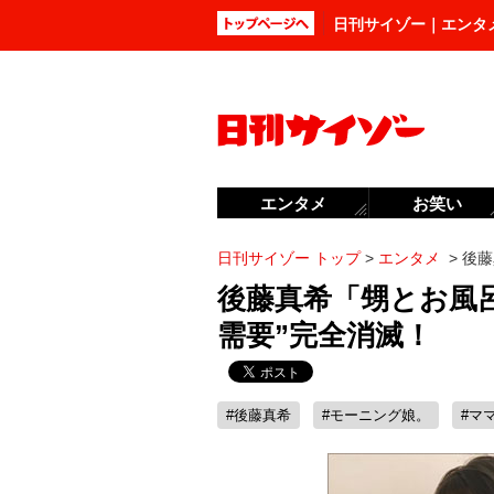
日刊サイゾー｜エンタ
エンタメ
お笑い
日刊サイゾー トップ
>
エンタメ
>
後藤
後藤真希「甥とお風
需要”完全消滅！
#後藤真希
#モーニング娘。
#マ