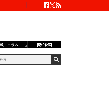
載・コラム
配給映画