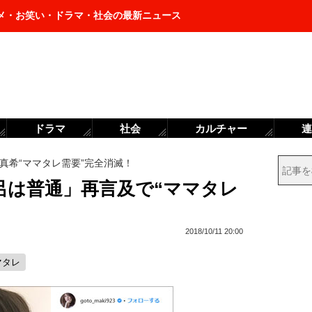
メ・お笑い・ドラマ・社会の最新ニュース
ドラマ
社会
カルチャー
連
真希“ママタレ需要”完全消滅！
呂は普通」再言及で“ママタレ
2018/10/11 20:00
マタレ