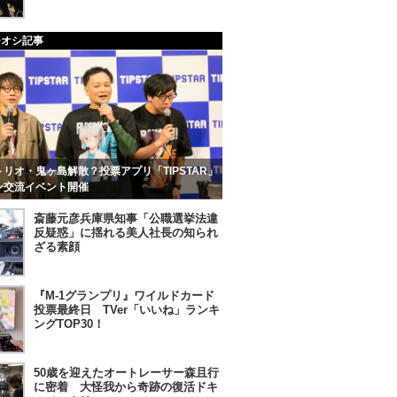
チオシ記事
リオ・鬼ヶ島解散？投票アプリ「TIPSTAR」
ン交流イベント開催
斎藤元彦兵庫県知事「公職選挙法違
反疑惑」に揺れる美人社長の知られ
ざる素顔
『M-1グランプリ』ワイルドカード
投票最終日 TVer「いいね」ランキ
ングTOP30！
50歳を迎えたオートレーサー森且行
に密着 大怪我から奇跡の復活ドキ