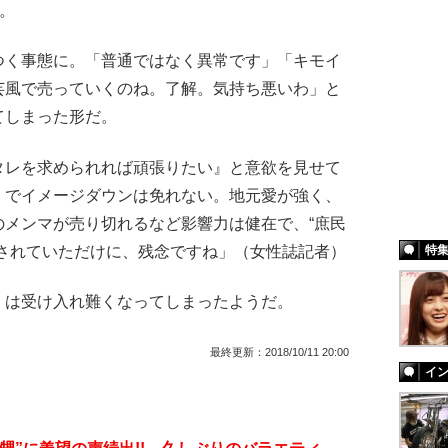
た。
く事態に。「普通ではなく異常です」「キモイ
芸風で売っていくのね。了解。気持ち悪いわ」と
てしまった形だ。
タレを求められれば頑張りたい』と意欲を見せて
』でイメージダウンは免れない。地元愛が強く、
のメンマが売り切れるなど影響力は健在で、“庶民
待されていただけに、残念ですね」（女性誌記者）
特
は受け入れ難くなってしまったようだ。
最終更新：
2018/10/11 20:00
イ