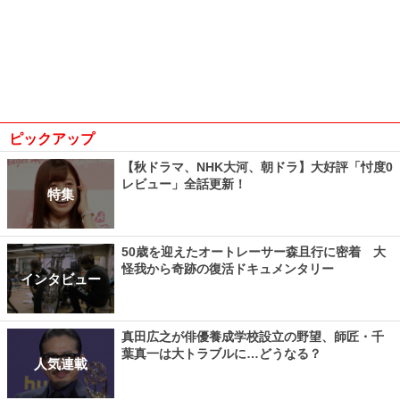
ピックアップ
【秋ドラマ、NHK大河、朝ドラ】大好評「忖度0
レビュー」全話更新！
特集
50歳を迎えたオートレーサー森且行に密着 大
怪我から奇跡の復活ドキュメンタリー
インタビュー
真田広之が俳優養成学校設立の野望、師匠・千
葉真一は大トラブルに…どうなる？
人気連載