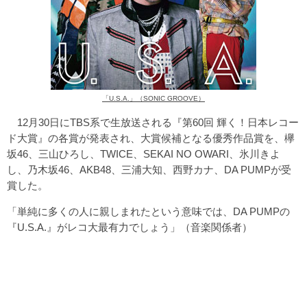
「U.S.A.」（SONIC GROOVE）
12月30日にTBS系で生放送される『第60回 輝く！日本レコー
ド大賞』の各賞が発表され、大賞候補となる優秀作品賞を、欅
坂46、三山ひろし、TWICE、SEKAI NO OWARI、氷川きよ
し、乃木坂46、AKB48、三浦大知、西野カナ、DA PUMPが受
賞した。
「単純に多くの人に親しまれたという意味では、DA PUMPの
『U.S.A.』がレコ大最有力でしょう」（音楽関係者）