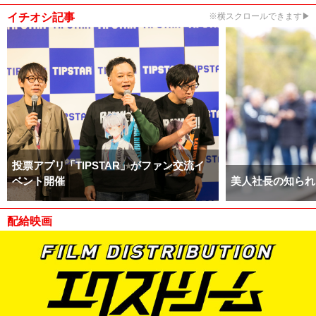
イチオシ記事
※横スクロールできます▶
投票アプリ「TIPSTAR」がファン交流イ
ベント開催
美人社長の知られ
配給映画