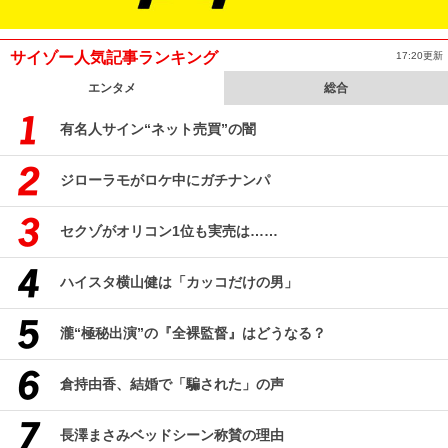
サイゾー人気記事ランキング
17:20更新
エンタメ
総合
有名人サイン“ネット売買”の闇
ジローラモがロケ中にガチナンパ
セクゾがオリコン1位も実売は……
ハイスタ横山健は「カッコだけの男」
瀧“極秘出演”の『全裸監督』はどうなる？
倉持由香、結婚で「騙された」の声
長澤まさみベッドシーン称賛の理由