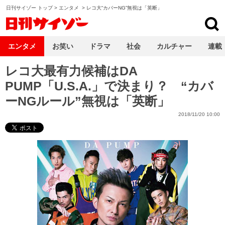
日刊サイゾー トップ
>
エンタメ
>
レコ大“カバーNG”無視は「英断」
日刊サイゾー
エンタメ
お笑い
ドラマ
社会
カルチャー
連載
レコ大最有力候補はDA
PUMP「U.S.A.」で決まり？ “カバ
ーNGルール”無視は「英断」
2018/11/20 10:00