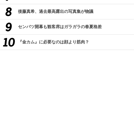
後藤真希、過去最高露出の写真集が物議
センバツ開幕も観客席はガラガラの春夏格差
『金カム』に必要なのは顔より筋肉？