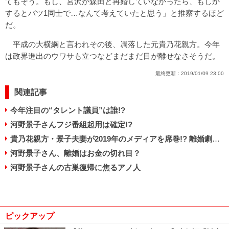
てもそう。もし、宮沢が森田と再婚していなかったら、もしか
するとバツ1同士で…なんて考えていたと思う」と推察するほど
だ。
平成の大横綱と言われその後、凋落した元貴乃花親方。今年
は政界進出のウワサも立つなどまだまだ目が離せなさそうだ。
最終更新：
2019/01/09 23:00
関連記事
今年注目の“タレント議員”は誰!?
河野景子さんフジ番組起用は確定!?
貴乃花親方・景子夫妻が2019年のメディアを席巻!? 離婚劇の背景にあるしたたかな野望
河野景子さん、離婚はお金の切れ目？
河野景子さんの古巣復帰に焦るアノ人
ピックアップ