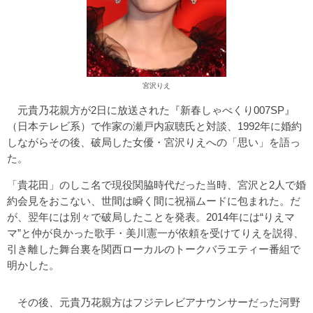
宮沢りえ
元貴乃花親方が2日に放送された『新春しゃべくり007SP』
（日本テレビ系）で作家の瀬戸内寂聴氏と対談、1992年に婚約
しながらその後、破局した女優・宮沢りえへの「思い」を語っ
た。
「貴花田」のしこ名で現役関脇時代だった当時、宮沢と2人で婚
約会見をおこない、世間は瞬く間に祝福ムードに包まれた。だ
が、翌年には別々で破局したことを発表。2014年には“りえマ
マ”と仲が良かった歌手・美川憲一が依頼を受けてりえを説得、
引き離した舞台裏を関西ローカルのトークバラエティー番組で
明かした。
その後、元貴乃花親方はフジテレビアナウンサーだった河野