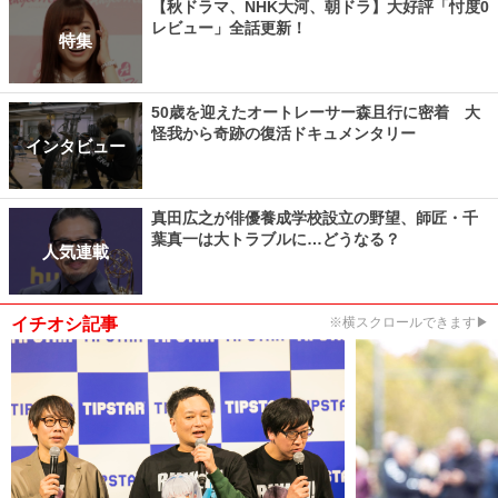
【秋ドラマ、NHK大河、朝ドラ】大好評「忖度0
レビュー」全話更新！
特集
50歳を迎えたオートレーサー森且行に密着 大
怪我から奇跡の復活ドキュメンタリー
インタビュー
真田広之が俳優養成学校設立の野望、師匠・千
葉真一は大トラブルに…どうなる？
人気連載
イチオシ記事
※横スクロールできます▶