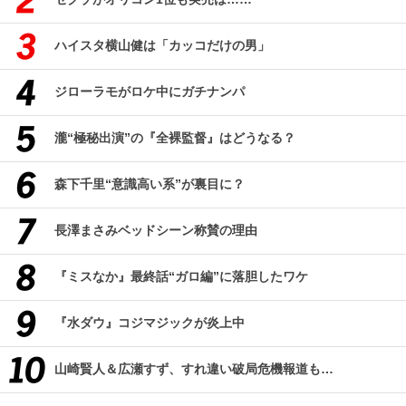
ハイスタ横山健は「カッコだけの男」
ジローラモがロケ中にガチナンパ
瀧“極秘出演”の『全裸監督』はどうなる？
森下千里“意識高い系”が裏目に？
長澤まさみベッドシーン称賛の理由
『ミスなか』最終話“ガロ編”に落胆したワケ
『水ダウ』コジマジックが炎上中
山崎賢人＆広瀬すず、すれ違い破局危機報道も…