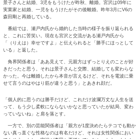
景子さんと結婚、3児をもうけたが昨秋、離婚。宮沢は09年に
実業家と結婚、一児をもうけたがその後離婚。昨年3月にV6の
森田剛と再婚している。
番組では、瀬戸内氏から婚約した当時の様子を振り返られる
と、これに苦笑い。現在も宮沢と交流がある瀬戸内氏から
「（りえは）幸せですよ」と伝えられると「勝手にほっとして
いる」と返した。
角界関係者は「ああ見えて、元親方はずっとりえのことが好
きだったと思う。それは景子さんと交際、結婚しても変わらな
かった。今は離婚したから本音が言えるけど、それを電波に乗
せて言うのはやはり筋が違うと思う」とあきれ顔だ。
「個人的に思うのは勝手だけど、これだけ波瀾万丈な人生を送
って、もう少し柔軟にならないかなと思っていたが結局、変わ
っていないね」と肩を落とす。
一方で、別の芸能関係者は「親方が1度決めたらテコでも動か
ない真っ直ぐな性格なのは有名だけど、それは女性関係におい