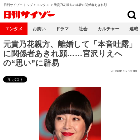
日刊サイゾー トップ
>
エンタメ
>
元貴乃花親方の本音に関係者あきれ顔
日刊サイゾー
エンタメ
お笑い
ドラマ
社会
カルチャー
連載
元貴乃花親方、離婚して「本音吐露」
に関係者あきれ顔……宮沢りえへ
の“思い”に辟易
2019/01/09 23:00