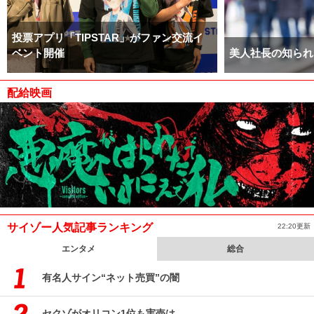
投票アプリ「TIPSTAR」がファン交流イ
ベント開催
美人社長の知られ
配給映画
サイゾー人気記事ランキング
22:20更新
エンタメ
総合
有名人サイン“ネット売買”の闇
セクゾがオリコン1位も実売は……