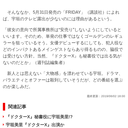
そんななか、5月31日発売の「FRIDAY」（講談社）によれ
ば、宇垣のテレビ露出が少ないのには理由があるという。
「彼女の意向で所属事務所は“安売り”しないようにしていると
いいます。そのため、単発の仕事ではなくゴールデンのレギュ
ラーを狙っているそう。女優デビューするにしても、犯人役な
どのインパクトあるメインゲストならあり得るものの、脇役で
は受けない方針。当然、『ドクターX』も秘書役では出る気が
ないのだとか」（週刊誌編集者）
新人とは思えない「大物感」を漂わせている宇垣。ドラマ、
バラエティとオファーは殺到していそうだが、どの番組を選ぶ
のか楽しみだ。
最終更新：
2019/06/02 18:00
関連記事
『ドクターX』秘書役に宇垣美里!?
宇垣美里『ドクターX』出演か