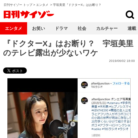
日刊サイゾー トップ
>
エンタメ
>
宇垣美里『ドクターX』はお断り？
日刊サイゾー
エンタメ
お笑い
ドラマ
社会
カルチャー
連載
『ドクターX』はお断り？ 宇垣美里
のテレビ露出が少ないワケ
2019/06/02 18:00