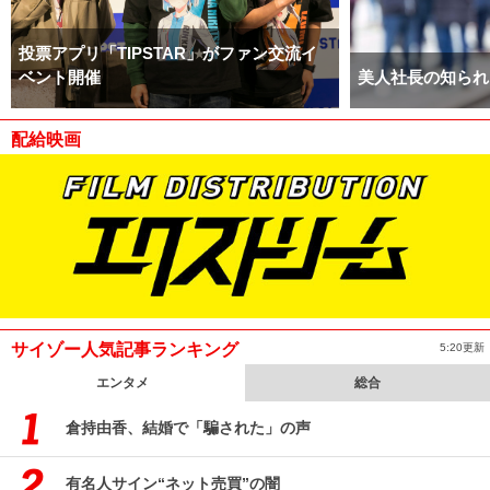
投票アプリ「TIPSTAR」がファン交流イ
ベント開催
美人社長の知られ
配給映画
サイゾー人気記事ランキング
5:20更新
エンタメ
総合
倉持由香、結婚で「騙された」の声
有名人サイン“ネット売買”の闇