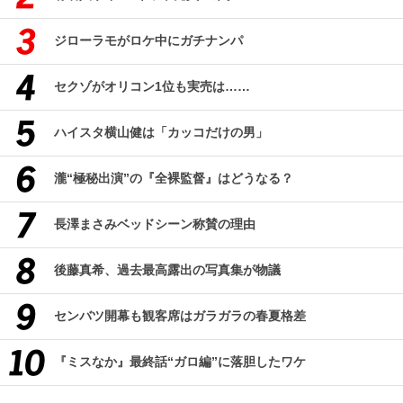
ジローラモがロケ中にガチナンパ
セクゾがオリコン1位も実売は……
ハイスタ横山健は「カッコだけの男」
瀧“極秘出演”の『全裸監督』はどうなる？
長澤まさみベッドシーン称賛の理由
後藤真希、過去最高露出の写真集が物議
センバツ開幕も観客席はガラガラの春夏格差
『ミスなか』最終話“ガロ編”に落胆したワケ