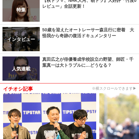
【秋ドラマ、NHK大河、朝ドラ】大好評「忖度0
レビュー」全話更新！
特集
50歳を迎えたオートレーサー森且行に密着 大
怪我から奇跡の復活ドキュメンタリー
インタビュー
真田広之が俳優養成学校設立の野望、師匠・千
葉真一は大トラブルに…どうなる？
人気連載
イチオシ記事
※横スクロールできます▶