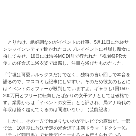
とりわけ、絶好調なのがイベントの仕事。5月11日に池袋サ
ンシャインシティで開かれたコスプレイベントに登場し魔女に
扮してみせ、18日には渋谷MODI前で行われた『祇園祭PR大
使』の任命式に浴衣姿で出席し、注目を浴びたものだった。
「宇垣は可愛いルックスだけでなく、独特の言い回しで本音を
語るので、マスコミも記事にしやすい。そのため彼女のもとに
はイベントのオファーが殺到していますよ。ギャラも1回150～
200万円とフリーに転向したばかりの女子アナとしては破格で
す。業界からは『イベントの女王』とも評され、局アナ時代の
年収は軽く超えてくるのは間違いない」（芸能記者）
しかし、その一方で物足りないのがテレビでの露出だ。一部
では、10月期に放送予定の米倉涼子主演ドラマ『ドクターX』
（テレビ朝日系）で女優デビューするとも伝えられている