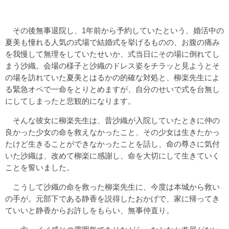
その後無事退院し、1年前から予約していたという、婚活中の
夏美も憧れる人気の式場で結婚式を挙げるものの、お腹の痛み
を我慢して無理をしていたせいか、式当日にその場に倒れてし
まう沙織。会場の様子と沙織のドレス姿をチラッと見ようとそ
の場を訪れていた夏美とはるかの的確な対処と、柳楽先生によ
る緊急オペで一命をとりとめますが、自分のせいで式を台無し
にしてしまったと悲観的になります。
そんな彼女に柳楽先生は、昔沙織が入院していたときに仲の
良かった少女の命を救えなかったこと、その少女は生きたかっ
たけど生きることができなかったことを話し、命の尊さに気付
いた沙織は、改めて柳楽に感謝し、命を大切にして生きていく
ことを誓いました。
こうして沙織の命を救った柳楽先生に、今度は本城から救い
の手が。元部下である静香を説得したおかげで、家に帰ってき
ていいと静香からお許しをもらい、無事仲直り。