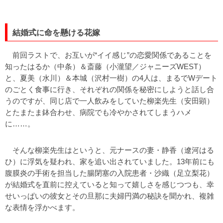
結婚式に命を懸ける花嫁
前回ラストで、お互いが“イイ感じ”の恋愛関係であることを
知ったはるか（中条）＆斎藤（小瀧望／ジャニーズWEST）
と、夏美（水川）＆本城（沢村一樹）の4人は、まるでWデート
のごとく食事に行き、それぞれの関係を秘密にしようと話し合
うのですが、同じ店で一人飲みをしていた柳楽先生（安田顕）
とたまたま鉢合わせ、病院でも冷やかされてしまうハメ
に……。
そんな柳楽先生はというと、元ナースの妻・静香（遼河はる
ひ）に浮気を疑われ、家を追い出されていました。13年前にも
腹膜炎の手術を担当した腸閉塞の入院患者・沙織（足立梨花）
が結婚式を直前に控えていると知って嬉しさを感じつつも、幸
せいっぱいの彼女とその旦那に夫婦円満の秘訣を聞かれ、複雑
な表情を浮かべます。