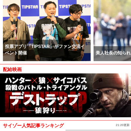
投票アプリ「TIPSTAR」がファン交流イ
ベント開催
美人社長の知られ
配給映画
サイゾー人気記事ランキング
21:20更新