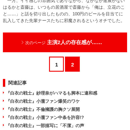
一方、イイ感じの雰囲気でありながら、なかなか進展がない
はるかと斎藤は、いつもの居酒屋で斎藤から「俺は、立花のこ
と……」と話を切り出したものの、100円のビールを目当てに
乱入してきた先輩ナースたちに邪魔されるというオチでした。
主演2人の存在感が……
次のページ
1
2
関連記事
『白衣の戦士』紗理奈がハマるも脚本に違和感
『白衣の戦士』小瀧ファン爆笑のワケ
『白衣の戦士』不倫擁護の胸クソ展開
『白衣の戦士』小瀧ファン中条を許容!?
『白衣の戦士』一部描写に「不潔」の声