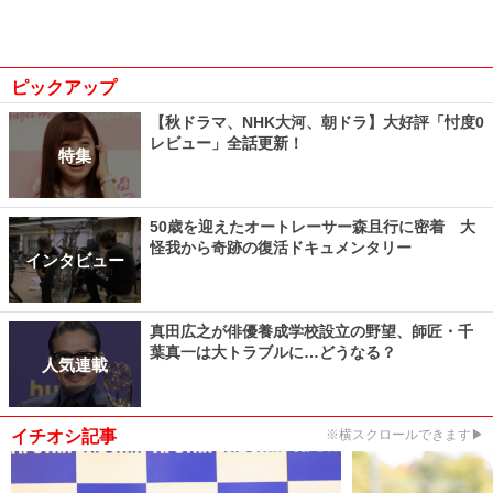
ピックアップ
【秋ドラマ、NHK大河、朝ドラ】大好評「忖度0
レビュー」全話更新！
特集
50歳を迎えたオートレーサー森且行に密着 大
怪我から奇跡の復活ドキュメンタリー
インタビュー
真田広之が俳優養成学校設立の野望、師匠・千
葉真一は大トラブルに…どうなる？
人気連載
イチオシ記事
※横スクロールできます▶