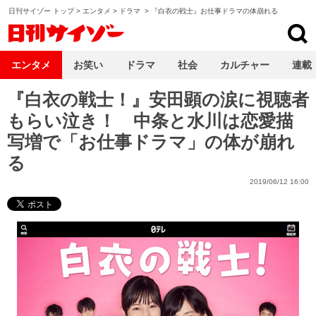
日刊サイゾー トップ
>
エンタメ
>
ドラマ
>
『白衣の戦士』お仕事ドラマの体崩れる
日刊サイゾー
エンタメ
お笑い
ドラマ
社会
カルチャー
連載
『白衣の戦士！』安田顕の涙に視聴者
もらい泣き！ 中条と水川は恋愛描
写増で「お仕事ドラマ」の体が崩れ
る
2019/06/12 16:00