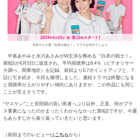
日本テレビ系『白衣の戦士！』ドラマ公式サイトより
中条あやみと水川あさみがW主演を務める『白衣の戦士！』
第8話が6月5日に放送され、平均視聴率は8.4％（ビデオリサー
チ調べ、関東地区）を記録。前回より0.7ポイントアップと、7
話に引き続き、今回も微増しました。連続ドラマは終盤になる
と視聴率が上がりやすい傾向にありますが、この作品にも同じ
ことが言えそうです。
“ヤスケン”こと安田顕の良い医者っぷり以外、正直、何がプラ
ス要素になったのかまったくわからなかった第8話ですが、今週
もあらすじから振り返っていきたいと思います。
（前回までのレビューは
こちら
から）