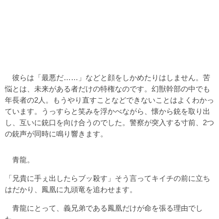
彼らは「最悪だ……」などと顔をしかめたりはしません。苦
悩とは、未来がある者だけの特権なのです。幻獣幹部の中でも
年長者の2人。もうやり直すことなどできないことはよくわかっ
ています。うっすらと笑みを浮かべながら、懐から銃を取り出
し、互いに銃口を向け合うのでした。警察が突入する寸前、2つ
の銃声が同時に鳴り響きます。
青龍。
「兄貴に手ぇ出したらブッ殺す」そう言ってキイチの前に立ち
はだかり、鳳凰に九頭竜を追わせます。
青龍にとって、義兄弟である鳳凰だけが命を張る理由でし