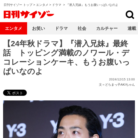
日刊サイゾー トップ
>
エンタメ
>
ドラマ
>
『潜入兄妹』もうお腹いっぱいなのよ
日刊サイゾー
エンタメ
お笑い
ドラマ
社会
カルチャー
連載
【24年秋ドラマ】『潜入兄妹』最終
話 トッピング満載のノワール・デ
コレーションケーキ、もうお腹いっ
ぱいなのよ
2024/12/15 13:00
文＝
どらまっ子AKIちゃん