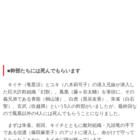
■幹部たちには死んでもらいます
キイチ（竜星涼）とユキ（八木莉可子）の潜入兄妹が潜入し
た巨大詐欺組織「幻獣」。鳳凰（藤ヶ谷太輔）を筆頭に、その
義兄弟である青龍（桐山漣）、白虎（黒谷友香）、朱雀（白石
聖）、玄武（吹越満）という5人の幹部がいましたが、最終回な
ので鳳凰以外の4人には死んでもらうことになりました。
まずは朱雀。前回、キイチとともに敵対組織・九頭竜の手下
である信濃（篠田麻里子）のアジトに潜入し、命がけで守って
もらったことから、キイチに情が移っています。