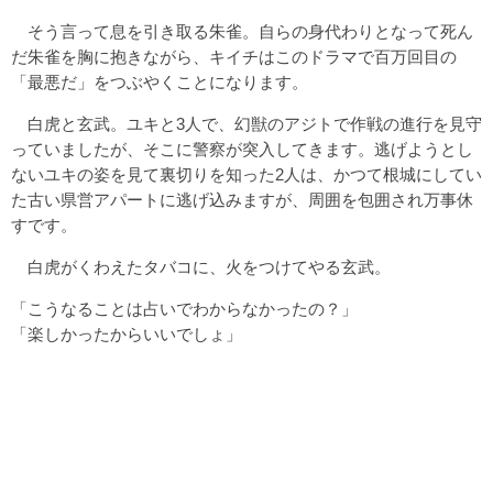
そう言って息を引き取る朱雀。自らの身代わりとなって死ん
だ朱雀を胸に抱きながら、キイチはこのドラマで百万回目の
「最悪だ」をつぶやくことになります。
白虎と玄武。ユキと3人で、幻獣のアジトで作戦の進行を見守
っていましたが、そこに警察が突入してきます。逃げようとし
ないユキの姿を見て裏切りを知った2人は、かつて根城にしてい
た古い県営アパートに逃げ込みますが、周囲を包囲され万事休
すです。
白虎がくわえたタバコに、火をつけてやる玄武。
「こうなることは占いでわからなかったの？」
「楽しかったからいいでしょ」