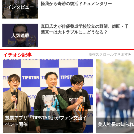
怪我から奇跡の復活ドキュメンタリー
インタビュー
真田広之が俳優養成学校設立の野望、師匠・千
葉真一は大トラブルに…どうなる？
人気連載
イチオシ記事
※横スクロールできます▶
投票アプリ「TIPSTAR」がファン交流イ
ベント開催
美人社長の知られ