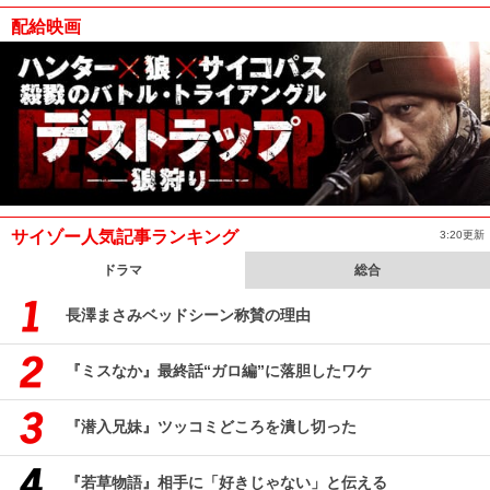
配給映画
サイゾー人気記事ランキング
3:20更新
ドラマ
総合
長澤まさみベッドシーン称賛の理由
『ミスなか』最終話“ガロ編”に落胆したワケ
『潜入兄妹』ツッコミどころを潰し切った
『若草物語』相手に「好きじゃない」と伝える