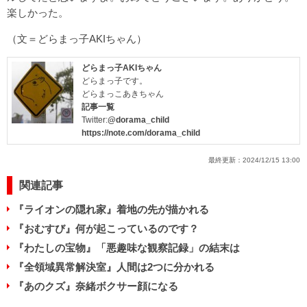
楽しかった。
（文＝どらまっ子AKIちゃん）
どらまっ子AKIちゃん
どらまっ子です。
どらまっこあきちゃん
記事一覧
Twitter:
@dorama_child
https://note.com/dorama_child
最終更新：
2024/12/15 13:00
関連記事
『ライオンの隠れ家』着地の先が描かれる
『おむすび』何が起こっているのです？
『わたしの宝物』「悪趣味な観察記録」の結末は
『全領域異常解決室』人間は2つに分かれる
『あのクズ』奈緒ボクサー顔になる