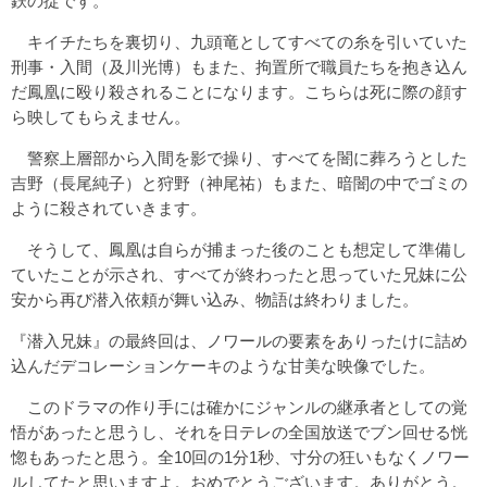
鉄の掟です。
キイチたちを裏切り、九頭竜としてすべての糸を引いていた
刑事・入間（及川光博）もまた、拘置所で職員たちを抱き込ん
だ鳳凰に殴り殺されることになります。こちらは死に際の顔す
ら映してもらえません。
警察上層部から入間を影で操り、すべてを闇に葬ろうとした
吉野（長尾純子）と狩野（神尾祐）もまた、暗闇の中でゴミの
ように殺されていきます。
そうして、鳳凰は自らが捕まった後のことも想定して準備し
ていたことが示され、すべてが終わったと思っていた兄妹に公
安から再び潜入依頼が舞い込み、物語は終わりました。
『潜入兄妹』の最終回は、ノワールの要素をありったけに詰め
込んだデコレーションケーキのような甘美な映像でした。
このドラマの作り手には確かにジャンルの継承者としての覚
悟があったと思うし、それを日テレの全国放送でブン回せる恍
惚もあったと思う。全10回の1分1秒、寸分の狂いもなくノワー
ルしてたと思いますよ。おめでとうございます。ありがとう。