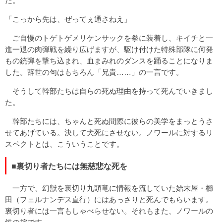
た。
「こっから先は、ぜってぇ通さねえ」
ご自慢のトゲトゲメリケンサックを拳に装着し、キイチと一
進一退の肉弾戦を繰り広げますが、駆け付けた特殊部隊に何発
もの銃弾を撃ち込まれ、血まみれのダンスを踊ることになりま
した。辞世の句はもちろん「兄貴……」の一言です。
そうして幹部たちは自らの死ぬ理由を持って死んでいきまし
た。
幹部たちには、ちゃんと死ぬ間際に彼らの美学をまっとうさ
せてあげている。決して犬死にさせない。ノワールに対するリ
スペクトとは、こういうことです。
■裏切り者たちには無慈悲な死を
一方で、幻獣を裏切り九頭竜に情報を流していた始末屋・櫛
田（フェルナンデス直行）にはあっさりと死んでもらいます。
裏切り者には一言もしゃべらせない。それもまた、ノワールの