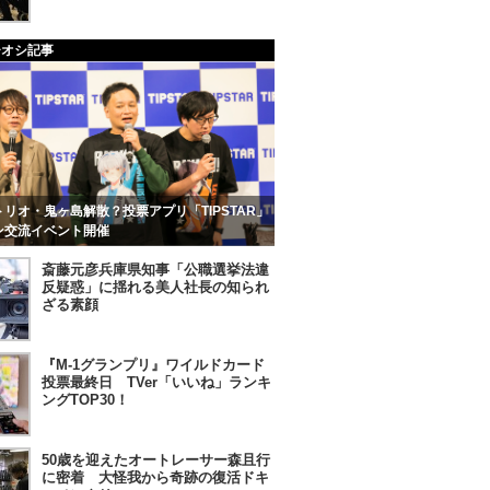
チオシ記事
リオ・鬼ヶ島解散？投票アプリ「TIPSTAR」
ン交流イベント開催
斎藤元彦兵庫県知事「公職選挙法違
反疑惑」に揺れる美人社長の知られ
ざる素顔
『M-1グランプリ』ワイルドカード
投票最終日 TVer「いいね」ランキ
ングTOP30！
50歳を迎えたオートレーサー森且行
に密着 大怪我から奇跡の復活ドキ