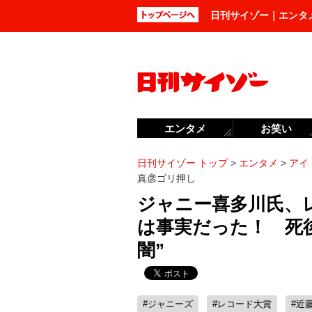
日刊サイゾー｜エンタ
エンタメ
お笑い
日刊サイゾー トップ
>
エンタメ
>
アイ
真彦ゴリ押し
ジャニー喜多川氏、
は事実だった！ 死
闇”
#ジャニーズ
#レコード大賞
#近