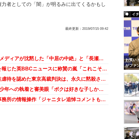
権力者としての「闇」が明るみに出てくるかもし
イ
最終更新：
2019/07/15 09:42
【ジャニー喜多川氏追悼特集2】全メディアが沈黙した「中居の中絶」と「長瀬と山口らの乱交パーティー」
お笑いト
がファ
ジャニー喜多川社長の”性的虐待”を報じた英BBCニュースに称賛の嵐「これこそがメディアの姿」
ジャニー喜多川氏の少年たちへの性虐待を認めた東京高裁判決は、永久に黙殺されるのか
【ジャニー喜多川氏追悼特集1】美少年への執着と審美眼「ボクは好きな子しか選ばない……」
ジャニー喜多川氏逝去をめぐる、事務所の情報操作「ジャニタレ追悼コメントもどこか不自然？」