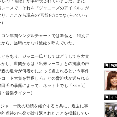
ろしの『追憶』が本命視されていました。また、
賞レースで、それを『ジャニーズのアイドル』が
り、ここから現在の“形骸化”につながっていっ
ー）
コン年間シングルチャートでは35位と、特別に
とから、当時はかなり波紋を呼んでいた。
こともあり、ジャニー氏としてはどうしても大賞
しかし、世間からは『出来レース』との抗議の声
特
母親の遺骨が何者かによって盗まれるという事件
レコード大賞を辞退しろ』との脅迫状が送られる
田氏の暴露によって、ネット上でも『××＝近
出・音楽ライター）
イ
、ジャニー氏の功績を紹介すると共に、過去に事
性的虐待の告発が繰り返されたことを掲載してい