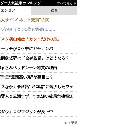
イゾー人気記事ランキング
すべて見る
エンタメ
総合
名人サイン“ネット売買”の闇
クゾがオリコン1位も実売は……
イスタ横山健は「カッコだけの男」
ローラモがロケ中にガチナンパ
“極秘出演”の『全裸監督』はどうなる？
澤まさみベッドシーン称賛の理由
下千里“意識高い系”が裏目に？
ミスなか』最終話“ガロ編”に落胆したワケ
崎賢人＆広瀬すず、すれ違い破局危機報道
水ダウ』コジマジックが炎上中
04:20更新