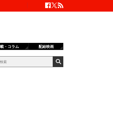
載・コラム
配給映画