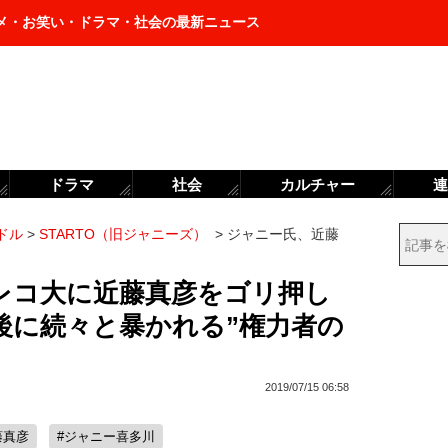
メ・お笑い・ドラマ・社会の最新ニュース
ドラマ
社会
カルチャー
連
ドル
>
STARTO（旧ジャニーズ）
>
ジャニー氏、近藤
レコ大に近藤真彦をゴリ押し
後に続々と暴かれる”権力者の
2019/07/15 06:58
藤真彦
#ジャニー喜多川