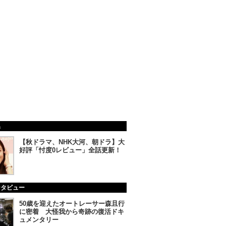
集
【秋ドラマ、NHK大河、朝ドラ】大
好評「忖度0レビュー」全話更新！
ンタビュー
50歳を迎えたオートレーサー森且行
に密着 大怪我から奇跡の復活ドキ
ュメンタリー