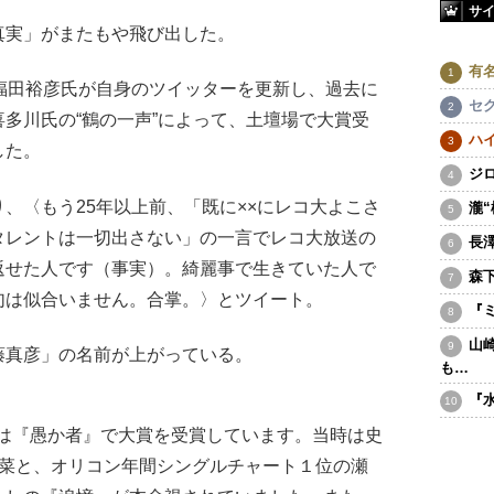
サ
実」がまたもや飛び出した。
有
福田裕彦氏が自身のツイッターを更新し、過去に
セ
多川氏の“鶴の一声”によって、土壇場で大賞受
ハ
した。
ジ
〈もう25年以上前、「既に××にレコ大よこさ
瀧
タレントは一切出さない」の一言でレコ大放送の
長
返せた人です（事実）。綺麗事で生きていた人で
森
句は似合いません。合掌。〉とツイート。
『
山
真彦」の名前が上がっている。
も…
『
近藤は『愚か者』で大賞を受賞しています。当時は史
明菜と、オリコン年間シングルチャート１位の瀬