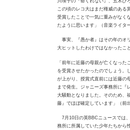
川瑛子の『命くれない』、五木ひ
この頃のレコ大はまだ権威のある
受賞したことで一気に重みがなくな
たように思います」（音楽ライタ
事実、『愚か者』はその年のオリ
大ヒットしたわけではなかったこ
「前年に近藤の母親が亡くなった
を受賞させたかったのでしょう。
が上がり、授賞式直前には近藤の
まで発生。ジャニーズ事務所に『
大騒動となりました。そのため、福
藤』でほぼ確定しています」（前
7月10日の英BBCニュースでは
務所に所属していた少年たちから