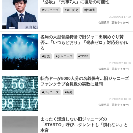
『必殺』『刑事7人』に復活の可能性
ジャニーズ
東山紀之
性加害
2024/09/04 17:00
佐藤勇馬（芸能ライター）
各局の大型音楽特番で旧ジャニ出演めぐり賛
否…「いつもどおり」「発表ゼロ」対応分かれ
る
音楽
ジャニーズ
TOBE
2024/06/12 18:00
佐藤勇馬（芸能ライター）
転売ヤーが8000人分の名義保有…旧ジャニーズ
ファンクラブ会員数の実数に疑問
ジャニーズ
転売
2024/05/30 18:00
佐藤勇馬（芸能ライター）
まったく浸透しない旧ジャニーズの
「STARTO」呼び…タレントも「慣れない」と
本音