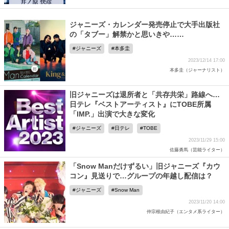
ジャニーズ・カレンダー発売停止で大手出版社
の「タブー」解禁かと思いきや……
ジャニーズ
本多圭
2023/12/14 17:00
本多圭（ジャーナリスト）
旧ジャニーズは退所者と「共存共栄」路線へ…
日テレ『ベストアーティスト』にTOBE所属
「IMP.」出演で大きな変化
ジャニーズ
日テレ
TOBE
2023/11/29 15:00
佐藤勇馬（芸能ライター）
「Snow Manだけずるい」旧ジャニーズ『カウ
コン』見送りで…グループの年越し配信は？
ジャニーズ
Snow Man
2023/11/20 14:00
仲宗根由紀子（エンタメ系ライター）