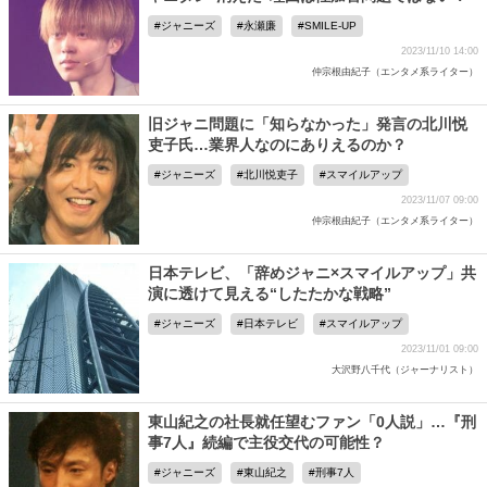
ジャニーズ
永瀬廉
SMILE-UP
2023/11/10 14:00
仲宗根由紀子（エンタメ系ライター）
旧ジャニ問題に「知らなかった」発言の北川悦
吏子氏…業界人なのにありえるのか？
ジャニーズ
北川悦吏子
スマイルアップ
2023/11/07 09:00
仲宗根由紀子（エンタメ系ライター）
日本テレビ、「辞めジャニ×スマイルアップ」共
演に透けて見える“したたかな戦略”
ジャニーズ
日本テレビ
スマイルアップ
2023/11/01 09:00
大沢野八千代（ジャーナリスト）
東山紀之の社長就任望むファン「0人説」…『刑
事7人』続編で主役交代の可能性？
ジャニーズ
東山紀之
刑事7人