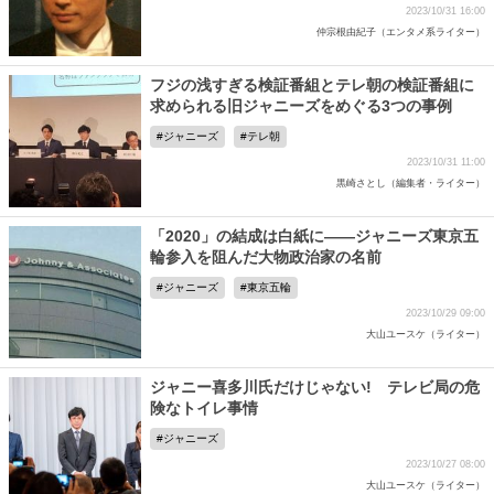
2023/10/31 16:00
仲宗根由紀子（エンタメ系ライター）
フジの浅すぎる検証番組とテレ朝の検証番組に
求められる旧ジャニーズをめぐる3つの事例
ジャニーズ
テレ朝
2023/10/31 11:00
黒崎さとし（編集者・ライター）
「2020」の結成は白紙に――ジャニーズ東京五
輪参入を阻んだ大物政治家の名前
ジャニーズ
東京五輪
2023/10/29 09:00
大山ユースケ（ライター）
ジャニー喜多川氏だけじゃない! テレビ局の危
険なトイレ事情
ジャニーズ
2023/10/27 08:00
大山ユースケ（ライター）