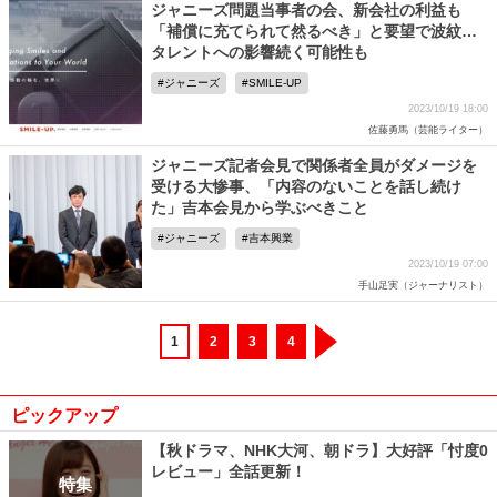
ジャニーズ問題当事者の会、新会社の利益も
「補償に充てられて然るべき」と要望で波紋…
タレントへの影響続く可能性も
ジャニーズ
SMILE-UP
2023/10/19 18:00
佐藤勇馬（芸能ライター）
ジャニーズ記者会見で関係者全員がダメージを
受ける大惨事、「内容のないことを話し続け
た」吉本会見から学ぶべきこと
ジャニーズ
吉本興業
2023/10/19 07:00
手山足実（ジャーナリスト）
1
2
3
4
ピックアップ
【秋ドラマ、NHK大河、朝ドラ】大好評「忖度0
レビュー」全話更新！
特集