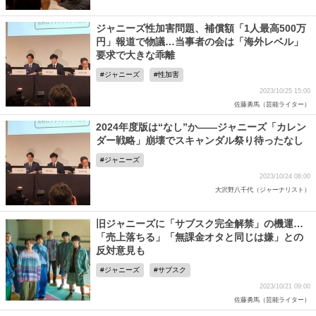
ジャニーズ性加害問題、補償額「1人最高500万
円」報道で物議…当事者の会は「海外レベル」
要求で大きな乖離
ジャニーズ
性加害
2023/10/25 15:00
佐藤勇馬（芸能ライター）
2024年度版は“なし”か――ジャニーズ「カレン
ダー戦略」崩壊でスキャンダル祭り待ったなし
ジャニーズ
2023/10/24 08:00
大沢野八千代（ジャーナリスト）
旧ジャニーズに「サブスク完全解禁」の機運…
「売上落ちる」「無課金オタと同じは嫌」との
反対意見も
ジャニーズ
サブスク
2023/10/21 09:00
佐藤勇馬（芸能ライター）