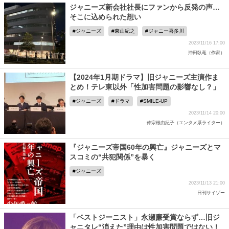
ジャニーズ新会社社長にファンから反発の声…
そこに込められた想い
ジャニーズ
東山紀之
ジャニー喜多川
2023/11/16 17:00
沖田臥竜（作家）
【2024年1月期ドラマ】旧ジャニーズ主演作ま
とめ！テレ東以外「性加害問題の影響なし？」
ジャニーズ
ドラマ
SMILE-UP
2023/11/14 20:00
仲宗根由紀子（エンタメ系ライター）
『ジャニーズ帝国60年の興亡』ジャニーズとマ
スコミの“共犯関係”を暴く
ジャニーズ
2023/11/13 21:00
日刊サイゾー
「ベストジーニスト」永瀬廉受賞ならず…旧ジ
ャニタレ“消えた”理由は性加害問題ではない！