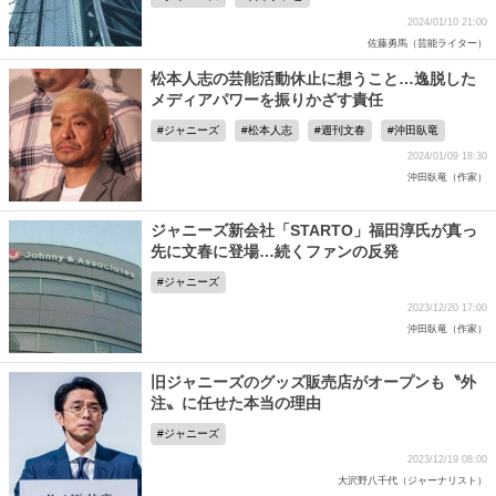
2024/01/10 21:00
佐藤勇馬（芸能ライター）
松本人志の芸能活動休止に想うこと…逸脱した
メディアパワーを振りかざす責任
ジャニーズ
松本人志
週刊文春
沖田臥竜
2024/01/09 18:30
沖田臥竜（作家）
ジャニーズ新会社「STARTO」福田淳氏が真っ
先に文春に登場…続くファンの反発
ジャニーズ
2023/12/20 17:00
沖田臥竜（作家）
旧ジャニーズのグッズ販売店がオープンも〝外
注〟に任せた本当の理由
ジャニーズ
2023/12/19 08:00
大沢野八千代（ジャーナリスト）