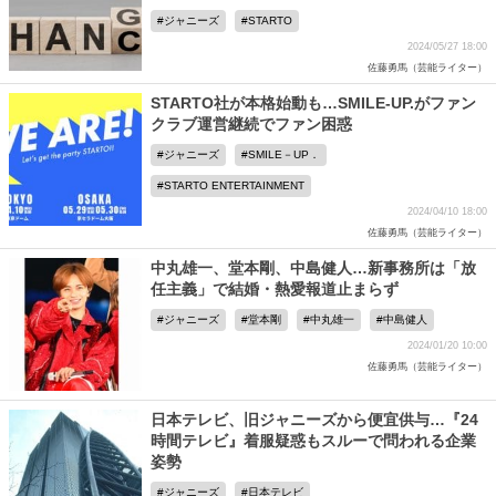
ジャニーズ
STARTO
2024/05/27 18:00
佐藤勇馬（芸能ライター）
STARTO社が本格始動も…SMILE-UP.がファン
クラブ運営継続でファン困惑
ジャニーズ
SMILE－UP．
STARTO ENTERTAINMENT
2024/04/10 18:00
佐藤勇馬（芸能ライター）
中丸雄一、堂本剛、中島健人…新事務所は「放
任主義」で結婚・熱愛報道止まらず
ジャニーズ
堂本剛
中丸雄一
中島健人
2024/01/20 10:00
佐藤勇馬（芸能ライター）
日本テレビ、旧ジャニーズから便宜供与…『24
時間テレビ』着服疑惑もスルーで問われる企業
姿勢
ジャニーズ
日本テレビ