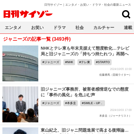
日刊サイゾー｜エンタメ・お笑い・ドラマ・社会の最新ニュース
日刊サイゾー
エンタメ
お笑い
ドラマ
社会
カルチャー
連載
ジャニーズの記事一覧 (3493件)
NHKとテレ東も年末見据えて態度軟化…テレビ
局と旧ジャニーズの「持ちつ持たれつ」再開へ
ジャニーズ
NHK
テレ東
STARTO
2024/10/05 10:00
佐藤勇馬（芸能ライター）
旧ジャニーズ事務所、被害者感情逆なでの態度
に「事件の風化」を危ぶむ声
ジャニーズ
本多圭
SMILE－UP．
2024/10/03 17:00
本多圭（ジャーナリスト）
東山紀之、旧ジャニ問題進展で高まる復帰論…