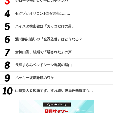
ジローラモがロケ中にガチナンパ
セクゾがオリコン1位も実売は……
ハイスタ横山健は「カッコだけの男」
瀧“極秘出演”の『全裸監督』はどうなる？
倉持由香、結婚で「騙された」の声
長澤まさみベッドシーン称賛の理由
ベッキー復帰難航のワケ
山崎賢人＆広瀬すず、すれ違い破局危機報道も…