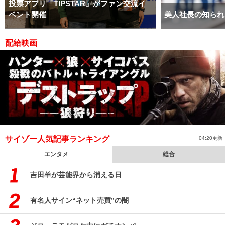
投票アプリ「TIPSTAR」がファン交流イ
ベント開催
美人社長の知られ
配給映画
サイゾー人気記事ランキング
04:20更新
エンタメ
総合
吉田羊が芸能界から消える日
有名人サイン“ネット売買”の闇