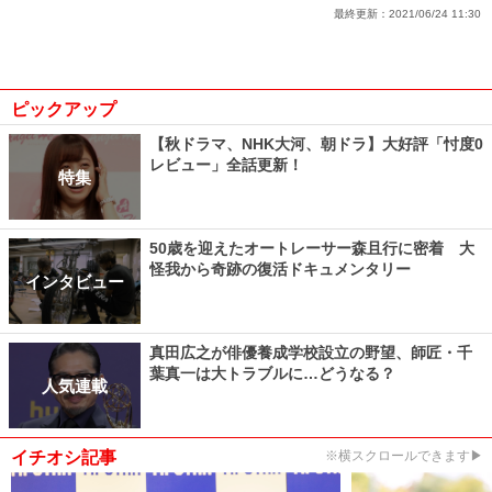
最終更新：
2021/06/24 11:30
ピックアップ
【秋ドラマ、NHK大河、朝ドラ】大好評「忖度0
レビュー」全話更新！
特集
50歳を迎えたオートレーサー森且行に密着 大
怪我から奇跡の復活ドキュメンタリー
インタビュー
真田広之が俳優養成学校設立の野望、師匠・千
葉真一は大トラブルに…どうなる？
人気連載
イチオシ記事
※横スクロールできます▶