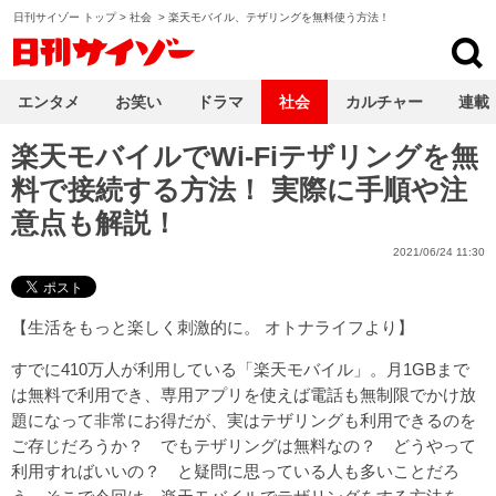
日刊サイゾー トップ
>
社会
>
楽天モバイル、テザリングを無料使う方法！
日刊サイゾー
エンタメ
お笑い
ドラマ
社会
カルチャー
連載
楽天モバイルでWi-Fiテザリングを無
料で接続する方法！ 実際に手順や注
意点も解説！
2021/06/24 11:30
【
生活をもっと楽しく刺激的に。 オトナライフ
より】
すでに410万人が利用している「楽天モバイル」。月1GBまで
は無料で利用でき、専用アプリを使えば電話も無制限でかけ放
題になって非常にお得だが、実はテザリングも利用できるのを
ご存じだろうか？ でもテザリングは無料なの？ どうやって
利用すればいいの？ と疑問に思っている人も多いことだろ