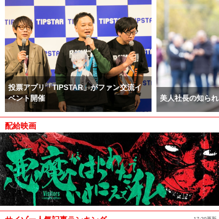
投票アプリ「TIPSTAR」がファン交流イ
ベント開催
美人社長の知られ
配給映画
17:20更新