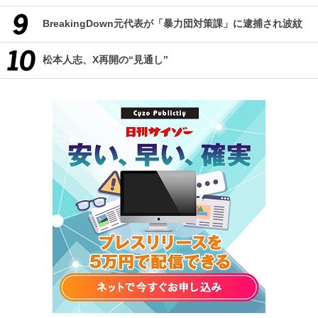
BreakingDown元代表が「暴力団対策課」に逮捕され波紋
松本人志、X再開の“見通し”