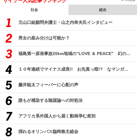
サイゾー人気記事ランキング
社会
総合
元山口組顧問弁護士・山之内幸夫氏インタビュー
男女の産み分けは可能か？
福島第一原発事故20km地域の”LOVE ＆ PEACE” 幻のコミューン「獏原人村」の現在
１０年連続でマイナス成長!! お先真っ暗!? なマンガ産業研究
藤井聡太フィーバーに心配の声
誰もが感染する陰謀論への対処法
アフリカ系外国人から届く動画孕む差別
揺れるオリンパス臨時株主総会