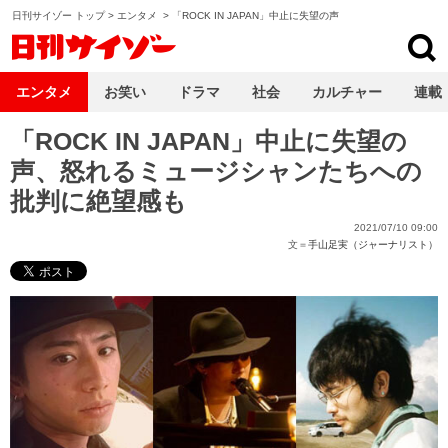
日刊サイゾー トップ
>
エンタメ
>
「ROCK IN JAPAN」中止に失望の声
日刊サイゾー
エンタメ
お笑い
ドラマ
社会
カルチャー
連載
「ROCK IN JAPAN」中止に失望の
声、怒れるミュージシャンたちへの
批判に絶望感も
2021/07/10 09:00
文＝
手山足実（ジャーナリスト）