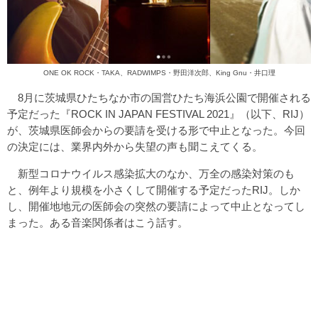
ONE OK ROCK・TAKA
、
RADWIMPS・野田洋次郎
、
King Gnu・井口理
8月に茨城県ひたちなか市の国営ひたち海浜公園で開催される
予定だった『ROCK IN JAPAN FESTIVAL 2021』（以下、RIJ）
が、茨城県医師会からの要請を受ける形で中止となった。今回
の決定には、業界内外から失望の声も聞こえてくる。
新型コロナウイルス感染拡大のなか、万全の感染対策のも
と、例年より規模を小さくして開催する予定だったRIJ。しか
し、開催地地元の医師会の突然の要請によって中止となってし
まった。ある音楽関係者はこう話す。