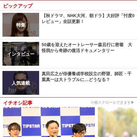
ピックアップ
【秋ドラマ、NHK大河、朝ドラ】大好評「忖度0
レビュー」全話更新！
特集
50歳を迎えたオートレーサー森且行に密着 大
怪我から奇跡の復活ドキュメンタリー
インタビュー
真田広之が俳優養成学校設立の野望、師匠・千
葉真一は大トラブルに…どうなる？
人気連載
イチオシ記事
※横スクロールできます▶