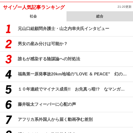
サイゾー人気記事ランキング
21:20更新
社会
総合
元山口組顧問弁護士・山之内幸夫氏インタビュー
男女の産み分けは可能か？
誰もが感染する陰謀論への対処法
福島第一原発事故20km地域の”LOVE ＆ PEACE” 幻のコミューン「獏原人村」の現在
１０年連続でマイナス成長!! お先真っ暗!? なマンガ産業研究
藤井聡太フィーバーに心配の声
アフリカ系外国人から届く動画孕む差別