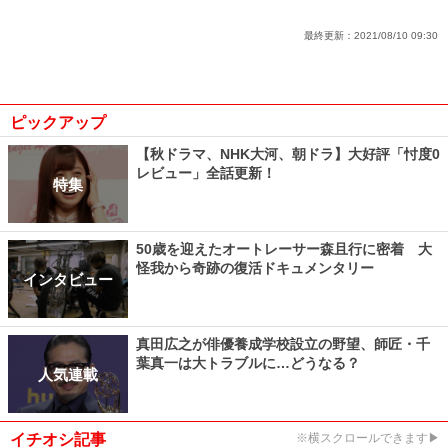
最終更新：
2021/08/10 09:30
ピックアップ
【秋ドラマ、NHK大河、朝ドラ】大好評「忖度0
レビュー」全話更新！
特集
50歳を迎えたオートレーサー森且行に密着 大
怪我から奇跡の復活ドキュメンタリー
インタビュー
真田広之が俳優養成学校設立の野望、師匠・千
葉真一は大トラブルに…どうなる？
人気連載
イチオシ記事
※横スクロールできます▶