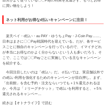
自分がよく使っている〇〇Payの特典を見逃さず、もっとお得
に買い物をしよう！
ネット利用がお得なd払いキャンペーンに注目！
楽天ペイ・d払い・au PAY・ゆうちょPay・J-Coin Pay……、
日本はまさに〇〇Pay戦国時代を迎えている。だが、各サービ
スごとに独自のキャンペーンを行っているので、イマイチどれ
が本当にお得なのかよく分からないという人も多いだろう。そ
こで、ここでは〇〇Payごとに実施している主なキャンペーン
を紹介する。
今回注目したいのは「d払い」だ。ｄ払いでは、実店舗以外で
のd払い利用を強化するためのキャンペーンが目白押し。まず、
「出前館」を含む予約・注文ならいつでも＋1％還元されるほ
か、今月は「Ｊリーグチケット」でd払いを利用すると、＋5％
還元されるキャンペー…
続きは【オトナライフ】で読む