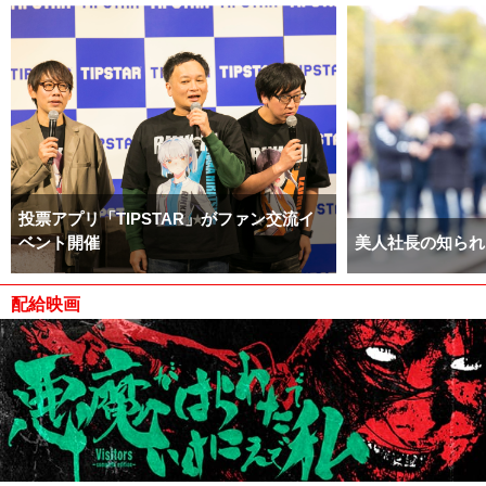
投票アプリ「TIPSTAR」がファン交流イ
ベント開催
美人社長の知られ
配給映画