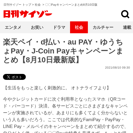
日刊サイゾー トップ
>
社会
>
〇〇Payキャンペーンまとめ8月10日版
日刊サイゾー
エンタメ
お笑い
ドラマ
社会
カルチャー
連載
楽天ペイ・d払い・au PAY・ゆうち
ょPay・J-Coin Payキャンペーンま
とめ【8月10日最新版】
2021/08/10 09:30
【
生活をもっと楽しく刺激的に。 オトナライフ
より】
今やクレジットカードに次ぐ利用率となったスマホ（QRコー
ド・バーコード）決済。各サービスごとにさまざまなキャンペ
ーンが実施されているが、あまりにも多くてよく分からないと
いう人も多いだろう。ここでは代表的なFamiPay・PayPay・
LINE Pay・メルペイのキャンぺーンをまとめて紹介するので、