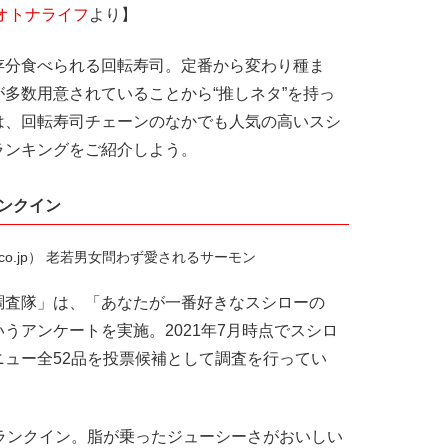
オトナライフ
より】
存分食べられる回転寿司。定番から変わり種ま
多数用意されていることから“推しネタ”を持っ
は、回転寿司チェーンのなかでも人気の高いスシ
ランキングをご紹介しよう。
ンクイン
shiro.co.jp） 老若男女問わず愛されるサーモン
査隊」は、「あなたが一番好きなスシローの
うアンケートを実施。2021年7月時点でスシロ
ュー全52品を投票候補として調査を行ってい
ランクイン。脂が乗ったジューシーさがおいしい