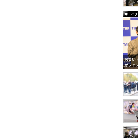
イ
お笑いト
がファ