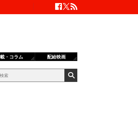
載・コラム
配給映画