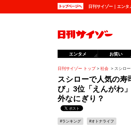
日刊サイゾー｜エンタ
エンタメ
お笑い
日刊サイゾー トップ
>
社会
>
スシロー
スシローで人気の寿
び」3位「えんがわ」
外なにぎり？
#ランキング
#オトナライフ