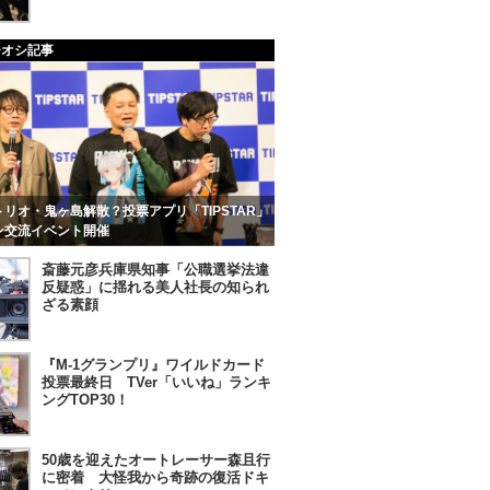
チオシ記事
リオ・鬼ヶ島解散？投票アプリ「TIPSTAR」
ン交流イベント開催
斎藤元彦兵庫県知事「公職選挙法違
反疑惑」に揺れる美人社長の知られ
ざる素顔
『M-1グランプリ』ワイルドカード
投票最終日 TVer「いいね」ランキ
ングTOP30！
50歳を迎えたオートレーサー森且行
に密着 大怪我から奇跡の復活ドキ