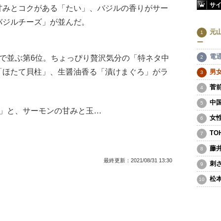
サ
甘みとコクがある「たい」、バジルの香りがサー
バジルチーズ」が並んだ。
元
ー
電
で並ぶ第6位。ちょっぴり贅沢気分の「特ネタ中
「ほたて貝柱」、生醤油香る「漬けまぐろ」がラ
男
菅
中
」と、サーモンの甘みと玉…
女
T
藤
最終更新：
2021/08/31 13:30
刺
松