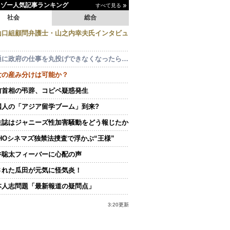
イゾー人気記事ランキング
すべて見る
社会
総合
山口組顧問弁護士・山之内幸夫氏インタビュ
通に政府の仕事を丸投げできなくなったら…
女の産み分けは可能か？
前首相の弔辞、コピペ疑惑発生
国人の「アジア留学ブーム」到来?
性誌はジャニーズ性加害騒動をどう報じたか
OHOシネマズ独禁法捜査で浮かぶ“王様”
井聡太フィーバーに心配の声
された瓜田が元気に怪気炎！
本人志問題「最新報道の疑問点」
3:20更新