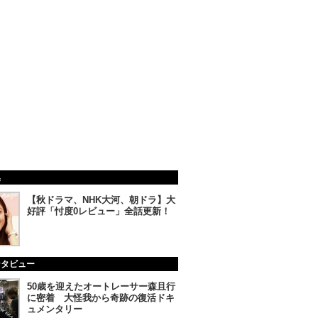
集
【秋ドラマ、NHK大河、朝ドラ】大
好評「忖度0レビュー」全話更新！
ンタビュー
50歳を迎えたオートレーサー森且行
に密着 大怪我から奇跡の復活ドキ
ュメンタリー