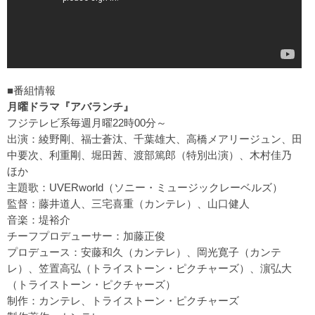
■番組情報
月曜ドラマ『アバランチ』
フジテレビ系毎週月曜22時00分～
出演：綾野剛、福士蒼汰、千葉雄大、高橋メアリージュン、田
中要次、利重剛、堀田茜、渡部篤郎（特別出演）、木村佳乃
ほか
主題歌：UVERworld（ソニー・ミュージックレーベルズ）
監督：藤井道人、三宅喜重（カンテレ）、山口健人
音楽：堤裕介
チーフプロデューサー：加藤正俊
プロデュース：安藤和久（カンテレ）、岡光寛子（カンテ
レ）、笠置高弘（トライストーン・ピクチャーズ）、濵弘大
（トライストーン・ピクチャーズ）
制作：カンテレ、トライストーン・ピクチャーズ