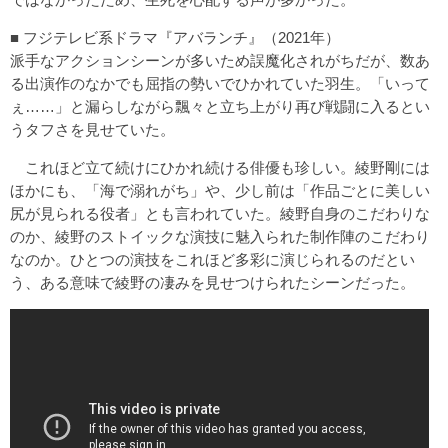
■ フジテレビ系ドラマ『アバランチ』（2021年）
派手なアクションシーンが多いため誤魔化されがちだが、数あ
る出演作のなかでも屈指の勢いでひかれていた羽生。「いって
ぇ……」と漏らしながら飄々と立ち上がり再び戦闘に入るとい
うタフさを見せていた。
これほど立て続けにひかれ続ける俳優も珍しい。綾野剛には
ほかにも、「海で溺れがち」や、少し前は「作品ごとに美しい
尻が見られる役者」とも言われていた。綾野自身のこだわりな
のか、綾野のストイックな演技に魅入られた制作陣のこだわり
なのか。ひとつの演技をこれほど多彩に演じられるのだとい
う、ある意味で綾野の凄みを見せつけられたシーンだった。