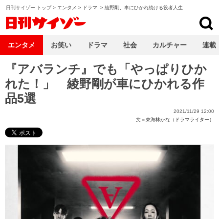
日刊サイゾー トップ
>
エンタメ
>
ドラマ
>
綾野剛、車にひかれ続ける役者人生
日刊サイゾー
エンタメ
お笑い
ドラマ
社会
カルチャー
連載
『アバランチ』でも「やっぱりひか
れた！」 綾野剛が車にひかれる作
品5選
2021/11/29 12:00
文＝
東海林かな（ドラマライター）