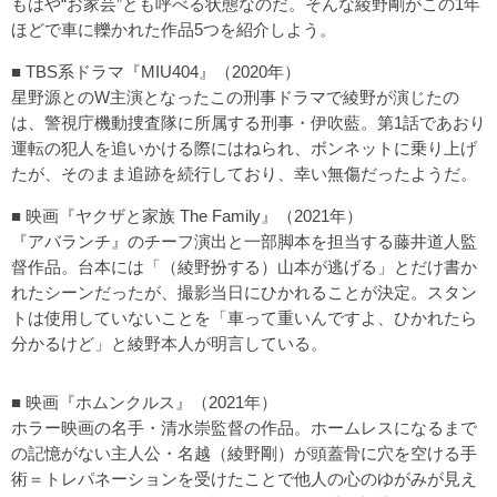
もはや“お家芸”とも呼べる状態なのだ。そんな綾野剛がこの1年
ほどで車に轢かれた作品5つを紹介しよう。
■ TBS系ドラマ『MIU404』（2020年）
星野源とのW主演となったこの刑事ドラマで綾野が演じたの
は、警視庁機動捜査隊に所属する刑事・伊吹藍。第1話であおり
運転の犯人を追いかける際にはねられ、ボンネットに乗り上げ
たが、そのまま追跡を続行しており、幸い無傷だったようだ。
■ 映画『ヤクザと家族 The Family』（2021年）
『アバランチ』のチーフ演出と一部脚本を担当する藤井道人監
督作品。台本には「（綾野扮する）山本が逃げる」とだけ書か
れたシーンだったが、撮影当日にひかれることが決定。スタン
トは使用していないことを「車って重いんですよ、ひかれたら
分かるけど」と綾野本人が明言している。
■ 映画『ホムンクルス』（2021年）
ホラー映画の名手・清水崇監督の作品。ホームレスになるまで
の記憶がない主人公・名越（綾野剛）が頭蓋骨に穴を空ける手
術＝トレパネーションを受けたことで他人の心のゆがみが見え