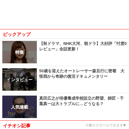
ピックアップ
【秋ドラマ、NHK大河、朝ドラ】大好評「忖度0
レビュー」全話更新！
特集
50歳を迎えたオートレーサー森且行に密着 大
怪我から奇跡の復活ドキュメンタリー
インタビュー
真田広之が俳優養成学校設立の野望、師匠・千
葉真一は大トラブルに…どうなる？
人気連載
イチオシ記事
※横スクロールできます▶