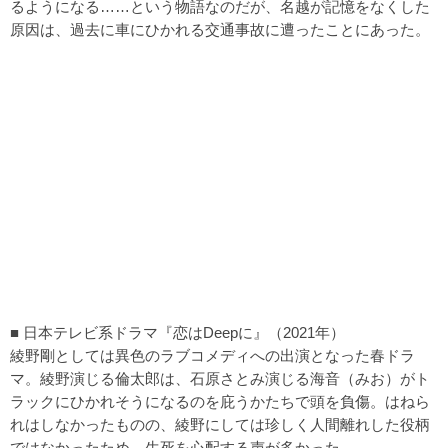
るようになる……という物語なのだが、名越が記憶をなくした
原因は、過去に車にひかれる交通事故に遭ったことにあった。
■ 日本テレビ系ドラマ『恋はDeepに』（2021年）
綾野剛としては異色のラブコメディへの出演となった春ドラ
マ。綾野演じる倫太郎は、石原さとみ演じる海音（みお）がト
ラックにひかれそうになるのを庇うかたちで頭を負傷。はねら
れはしなかったものの、綾野にしては珍しく人間離れした役柄
ではなかったため、生死を心配する声が多かった。