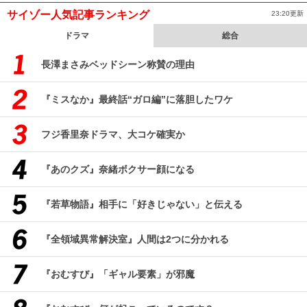
サイゾー人気記事ランキング
23:20更新
ドラマ
総合
長澤まさみベッドシーン称賛の理由
『ミスなか』最終話“ガロ編”に落胆したワケ
フジ香里奈ドラマ、大コケ確実か
『あのクズ』奈緒ボクサー顔になる
『若草物語』相手に「好きじゃない」と伝える
『全領域異常解決室』人間は2つに分かれる
『おむすび』「ギャル要素」が邪魔