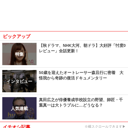
ピックアップ
【秋ドラマ、NHK大河、朝ドラ】大好評「忖度0
レビュー」全話更新！
特集
50歳を迎えたオートレーサー森且行に密着 大
怪我から奇跡の復活ドキュメンタリー
インタビュー
真田広之が俳優養成学校設立の野望、師匠・千
葉真一は大トラブルに…どうなる？
人気連載
イチオシ記事
※横スクロールできます▶