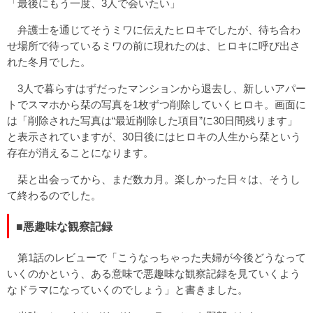
「最後にもう一度、3人で会いたい」
弁護士を通じてそうミワに伝えたヒロキでしたが、待ち合わ
せ場所で待っているミワの前に現れたのは、ヒロキに呼び出さ
れた冬月でした。
3人で暮らすはずだったマンションから退去し、新しいアパー
トでスマホから栞の写真を1枚ずつ削除していくヒロキ。画面に
は「削除された写真は“最近削除した項目”に30日間残ります」
と表示されていますが、30日後にはヒロキの人生から栞という
存在が消えることになります。
栞と出会ってから、まだ数カ月。楽しかった日々は、そうし
て終わるのでした。
■悪趣味な観察記録
第1話のレビューで「こうなっちゃった夫婦が今後どうなって
いくのかという、ある意味で悪趣味な観察記録を見ていくよう
なドラマになっていくのでしょう」と書きました。