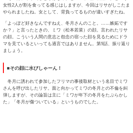
女性2人が割を食ってる感じはしますが、今回はリサがしこたま
やられましたね。女として、背負ってるものが違いすぎたね。
「よっぽど好きなんですねえ、冬月さんのこと。……嫉妬です
か？」と言ったときの、ミワ（松本若菜）の顔。言われたリサ
の顔。こういう人間の意志と怨念の宿った顔を見るためにドラ
マを見ているといっても過言ではありません。第9話、振り返り
ましょう。
■その顔に水びしゃーん！
冬月に誘われて参加したフリマの事後取材という名目でミワ
さんを呼び出したリサ。面と向かってミワの冬月との不倫を糾
弾しますが、その論旨は主に「ミワが年下の冬月をたぶらかし
た」「冬月が傷ついている」というものでした。