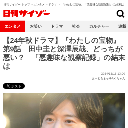
日刊サイゾー トップ
>
エンタメ
>
ドラマ
>
『わたしの宝物』「悪趣味な観察記録」の結末は
日刊サイゾー
エンタメ
お笑い
ドラマ
社会
カルチャー
連載
【24年秋ドラマ】『わたしの宝物』
第9話 田中圭と深澤辰哉、どっちが
悪い？ 「悪趣味な観察記録」の結末
は
2024/12/13 13:00
文＝
どらまっ子AKIちゃん