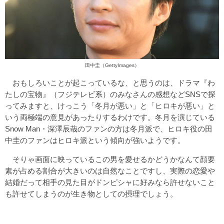
田中圭（GettyImages）
おもしろいことが起こっているな、と思うのは、ドラマ『わ
たしの宝物』（フジテレビ系）のみなさんの感想などSNSで探
ってみますと、けっこう「冬月が悪い」と「ヒロキが悪い」と
いう両極端の意見があったりするわけです。冬月を演じている
Snow Man・深澤辰哉のファンの方は冬月派で、ヒロキ役の田
中圭のファンはヒロキ派という傾向が強いようです。
そりゃ画面に映っているこの男を愛せるかどうかなんて顔要
素が占める割合が大きいのは自然なことですし、実際の恋愛や
結婚だって相手の見た目がドンピシャに好みなら許せないこと
も許せてしまうのが生き物としての摂理でしょう。