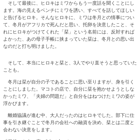
そして最後に、ヒロキはミワからもう一度話を聞くことにし
ます。海の見えるベンチにミワを誘い、すべてを話してほしい
と告げるヒロキ。そんなヒロキに、ミワは冬月との情事につい
て、冬月がアフリカで死んだと思い、托卵を決意したこと、そ
れにヒロキがつけてくれた「栞」という名前には、反対すれば
よかった、あの母子手帳に挟まっていた栞は、冬月との思い出
なのだと打ち明けました。
そして、本当にヒロキと栞と、3人でやり直そうと思っていた
ことも。
冬月は栞が自分の子であることに思い至りますが、身を引く
ことにしました。マコトの店で、自分に栞を抱かせようとしな
かったミワ、「夫婦の問題だ」と自分をはねつけたミワの姿が
浮かびます。
離婚協議が進む中、大人だったのはヒロキでした。部下に仕
事を引き継ぐことで冬月の会社への融資を決め、栞とは二度と
会わない決意をします。