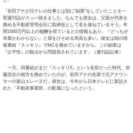
「岩田アナが日テレの仕事とは別に“副業”をしていたことを一
部週刊誌がスッパ抜きました。なんでも彼女は、父親が代表を
務める不動産管理会社に取締役として名を連ねているそう。年
間1500万円以上の報酬を得ているとの情報もあり、『どっちが
本業かわからない』と眉をひそめる局員も多い。彼女は朝の情
報番組『スッキリ』でMCを務めていますから、この副業は
『公平性』の観点から問題視されています」（週刊誌記者）
一方、同番組がまだ『スッキリ!!』という名前だった時代、加
藤浩次の相方を務めていたのが、岩田アナの先輩で元アナウン
サーの葉山エレーヌだ。彼女は、今年から日本テレビに新設さ
れた「不動産事業部」の配属になったという。