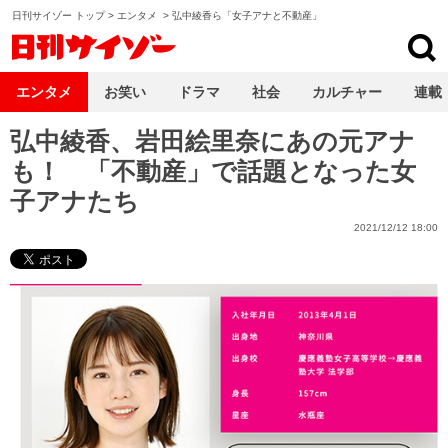
日刊サイゾー トップ
>
エンタメ
>
弘中綾香ら「女子アナと不動産」
日刊サイゾー
エンタメ
お笑い
ドラマ
社会
カルチャー
連載
弘中綾香、岩田絵里奈にあの元アナ
も！ 「不動産」で話題となった女
子アナたち
2021/12/12 18:00