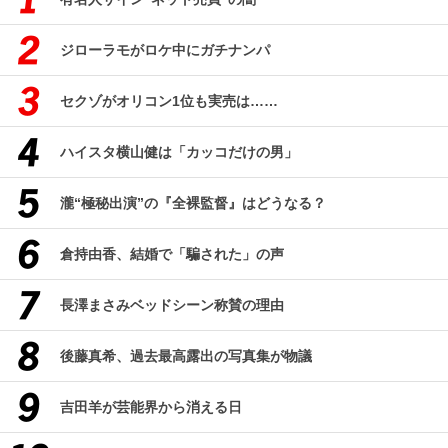
ジローラモがロケ中にガチナンパ
セクゾがオリコン1位も実売は……
ハイスタ横山健は「カッコだけの男」
瀧“極秘出演”の『全裸監督』はどうなる？
倉持由香、結婚で「騙された」の声
長澤まさみベッドシーン称賛の理由
後藤真希、過去最高露出の写真集が物議
吉田羊が芸能界から消える日