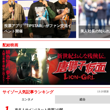
投票アプリ「TIPSTAR」がファン交流イ
ベント開催
美人社長の知られ
配給映画
サイゾー人気記事ランキング
13:20更新
エンタメ
総合
有名人サイン“ネット売買”の闇