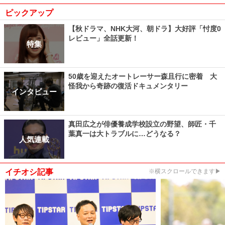
ピックアップ
【秋ドラマ、NHK大河、朝ドラ】大好評「忖度0
レビュー」全話更新！
特集
50歳を迎えたオートレーサー森且行に密着 大
怪我から奇跡の復活ドキュメンタリー
インタビュー
真田広之が俳優養成学校設立の野望、師匠・千
葉真一は大トラブルに…どうなる？
人気連載
イチオシ記事
※横スクロールできます▶