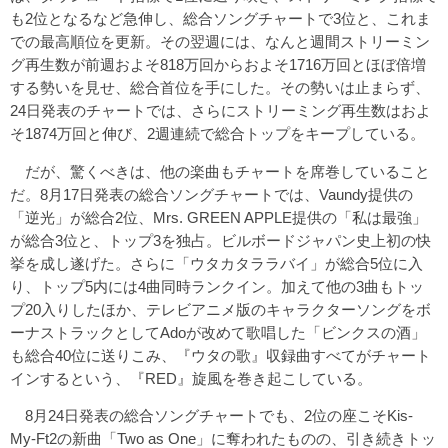
も2位となるなど急伸し、総合ソングチャートで3位と、これま
での最高順位を更新。その翌週には、なんと週間ストリーミン
グ再生数が前週およそ818万回からおよそ1716万回とほぼ倍増
する勢いを見せ、総合首位を手にした。その勢いは止まらず、
24日発表のチャートでは、さらにストリーミング再生数はおよ
そ1874万回と伸び、2週連続で総合トップをキープしている。
だが、驚くべきは、他の楽曲もチャートを席巻していること
だ。8月17日発表の総合ソングチャートでは、Vaundy提供の
「逆光」が総合2位、Mrs. GREEN APPLE提供の「私は最強」
が総合3位と、トップ3を独占。ビルボードジャパン史上初の快
挙を成し遂げた。さらに「ウタカタララバイ」が総合5位に入
り、トップ5内には4曲同時ランクイン。加えて他の3曲もトッ
プ20入りしたほか、テレビアニメ版のキャラクターソングをボ
ーナストラックとしてAdoが改めて歌唱した「ビンクスの酒」
も総合40位に送りこみ、『ウタの歌』収録曲すべてがチャート
インするという、『RED』旋風を巻き起こしている。
8月24日発表の総合ソングチャートでも、2位の座こそKis-
My-Ft2の新曲「Two as One」に奪われたものの、引き続きトッ