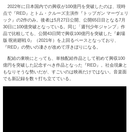
2022年に日本国内での興収が100億円を突破したのは、現時
点で『RED』とトム・クルーズ主演作『トップガン マーヴェリ
ック』の2作のみ。後者は5月27日公開、公開65日目となる7月
30日に100億突破となっている。同じ「週刊少年ジャンプ」作
品で比較しても、公開43日間で興収100億円を突破した『劇場
版 呪術廻戦 0』（2021年）を上回るペースとなっており、
『RED』の勢いの凄さが改めて浮きぼりになる。
配給の東映にとっても、単独配給作品として初めて興収100
億円を突破した記念すべき作品となった『RED』。社会現象と
もなりそうな勢いだが、すごいのは映画だけではない。音楽面
でも新記録を数々打ち立てている。