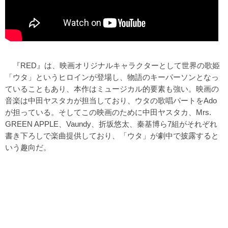
『RED』は、映画オリジナルキャラクターとして世界の歌姫
「ウタ」というヒロインが登場し、物語のキーパーソンとなっ
ていることもあり、本作はミュージカル的要素も強い。映画の
音楽は中田ヤスタカが担当しており、ウタの歌唱パートをAdo
が担っている。そしてこの映画のために中田ヤスタカ、Mrs.
GREEN APPLE、Vaundy、折坂悠太、秦基博ら7組がそれぞれ
書き下ろしで楽曲提供しており、「ウタ」が劇中で披露すると
いう趣向だ。