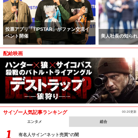
投票アプリ「TIPSTAR」がファン交流イ
ベント開催
美人社長の知られ
配給映画
サイゾー人気記事ランキング
00:20更新
エンタメ
総合
有名人サイン“ネット売買”の闇