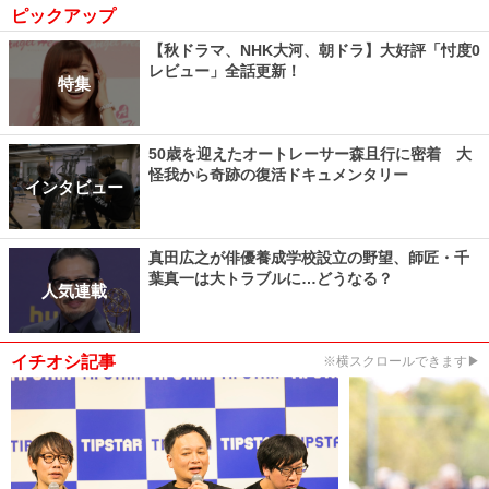
ピックアップ
【秋ドラマ、NHK大河、朝ドラ】大好評「忖度0
レビュー」全話更新！
特集
50歳を迎えたオートレーサー森且行に密着 大
怪我から奇跡の復活ドキュメンタリー
インタビュー
真田広之が俳優養成学校設立の野望、師匠・千
葉真一は大トラブルに…どうなる？
人気連載
イチオシ記事
※横スクロールできます▶