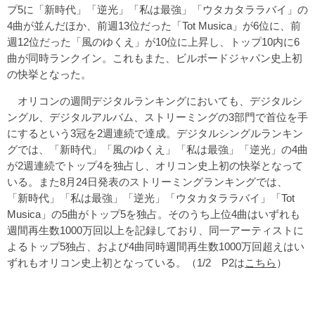
プ5に「新時代」「逆光」「私は最強」「ウタカタララバイ」の
4曲が並んだほか、前週13位だった「Tot Musica」が6位に、前
週12位だった「風のゆくえ」が10位に上昇し、トップ10内に6
曲が同時ランクイン。これもまた、ビルボードジャパン史上初
の快挙となった。
オリコンの週間デジタルランキングにおいても、デジタルシ
ングル、デジタルアルバム、ストリーミングの3部門で首位を手
にするという3冠を2週連続で達成。デジタルシングルランキン
グでは、「新時代」「風のゆくえ」「私は最強」「逆光」の4曲
が2週連続でトップ4を独占し、オリコン史上初の快挙となって
いる。また8月24日発表のストリーミングランキングでは、
「新時代」「私は最強」「逆光」「ウタカタララバイ」「Tot
Musica」の5曲がトップ5を独占。そのうち上位4曲はいずれも
週間再生数1000万回以上を記録しており、同一アーティストに
よるトップ5独占、および4曲同時週間再生数1000万回超えはい
ずれもオリコン史上初となっている。（1/2 P2は
こちら
）