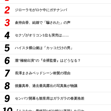
ジローラモがロケ中にガチナンパ
倉持由香、結婚で「騙された」の声
セクゾがオリコン1位も実売は……
ハイスタ横山健は「カッコだけの男」
瀧“極秘出演”の『全裸監督』はどうなる？
長澤まさみベッドシーン称賛の理由
後藤真希、過去最高露出の写真集が物議
センバツ開幕も観客席はガラガラの春夏格差
『ミスなか』最終話“ガロ編”に落胆したワケ