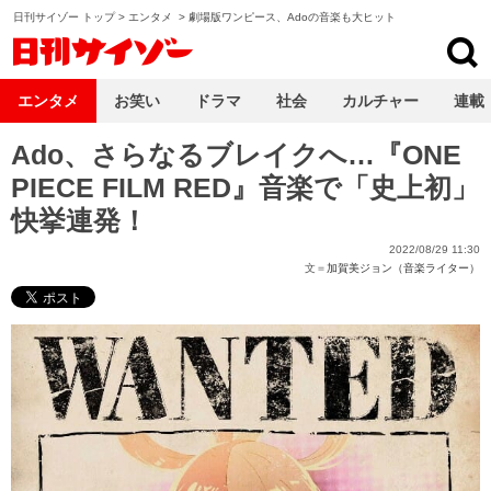
日刊サイゾー トップ
>
エンタメ
>
劇場版ワンピース、Adoの音楽も大ヒット
日刊サイゾー
エンタメ
お笑い
ドラマ
社会
カルチャー
連載
Ado、さらなるブレイクへ…『ONE
PIECE FILM RED』音楽で「史上初」
快挙連発！
2022/08/29 11:30
文＝
加賀美ジョン（音楽ライター）