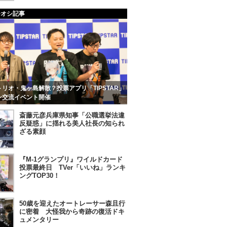
チオシ記事
リオ・鬼ヶ島解散？投票アプリ「TIPSTAR」
ン交流イベント開催
斎藤元彦兵庫県知事「公職選挙法違
反疑惑」に揺れる美人社長の知られ
ざる素顔
『M-1グランプリ』ワイルドカード
投票最終日 TVer「いいね」ランキ
ングTOP30！
50歳を迎えたオートレーサー森且行
に密着 大怪我から奇跡の復活ドキ
ュメンタリー