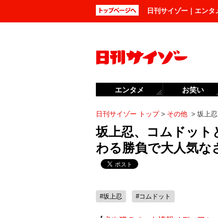
日刊サイゾー｜エンタ
エンタメ
お笑い
日刊サイゾー トップ
>
その他
>
坂上忍
坂上忍、コムドット
わる勝負で大人気な
#坂上忍
#コムドット