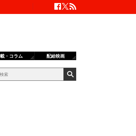
載・コラム
配給映画