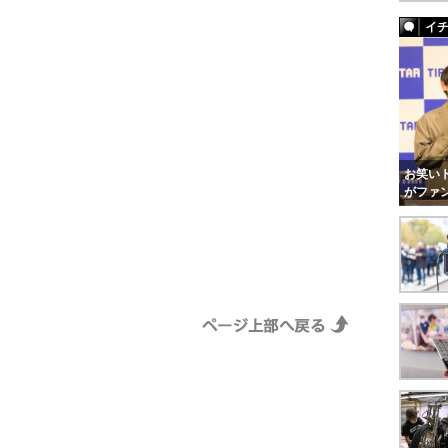
イ
お笑いト
がファ