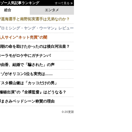
イゾー人気記事ランキング
すべて見る
総合
エンタメ
野遥海選手と南野拓実選手は兄弟なのか？
プロミシング・ヤング・ウーマン』レビュー
名人サイン“ネット売買”の闇
頼朝の命を助けたかったのは後白河法皇？
ローラモがロケ中にガチナンパ
持由香、結婚で「騙された」の声
クゾがオリコン1位も実売は……
イスタ横山健は「カッコだけの男」
“極秘出演”の『全裸監督』はどうなる？
澤まさみベッドシーン称賛の理由
0:20更新