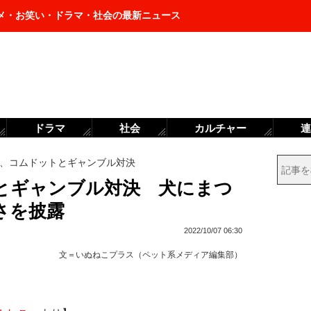
メ・お笑い・ドラマ・社会の最新ニュース
ドラマ
社会
カルチャー
連
、コムドットとギャンブル対決
とギャンブル対決 犬にまつ
さを披露
2022/10/07 06:30
文＝
いぬねこプラス（ペット系メディア編集部）