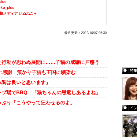
plus
ko_plus
報メディア いぬねこ＋
最終更新：
2022/10/07 06:30
た行動が思わぬ展開に……子猫の威嚇に戸惑う
特
に感謝 預かり子猫も王国に馴染む
体調は良いと思います」
プ場でBBQ 「猫ちゃんの恩返しあるよね」
っぷり「こうやって狂わせるのよ」
イ