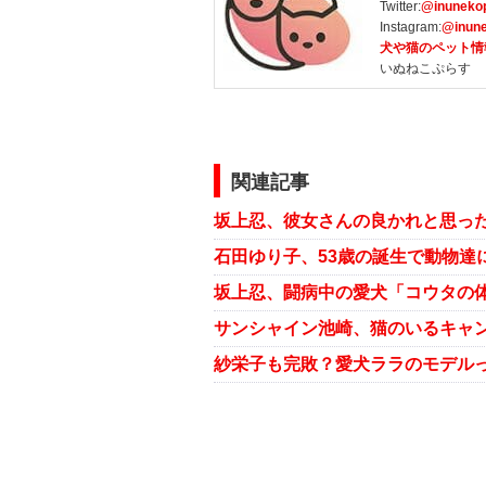
Twitter:
@inuneko
Instagram:
@inune
犬や猫のペット情
いぬねこぷらす
関連記事
坂上忍、彼女さんの良かれと思っ
石田ゆり子、53歳の誕生で動物達
坂上忍、闘病中の愛犬「コウタの
サンシャイン池崎、猫のいるキャン
紗栄子も完敗？愛犬ララのモデル