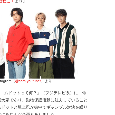
ぬねこ＋
より】
tagram（
@com.youtuber
）より
『コムドットって何？』（フジテレビ系）に、俳
愛犬家であり、動物保護活動に注力していること
ムドットと坂上忍が街中でギャンブル対決を繰り
家にちなんだ企画もありました。