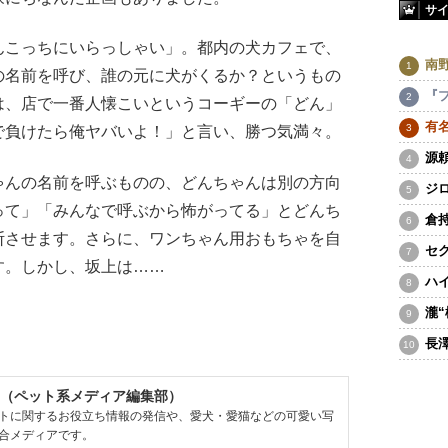
サ
こっちにいらっしゃい」。都内の犬カフェで、
南
の名前を呼び、誰の元に犬がくるか？というもの
『
は、店で一番人懐こいというコーギーの「どん」
有
で負けたら俺ヤバいよ！」と言い、勝つ気満々。
源
んの名前を呼ぶものの、どんちゃんは別の方向
ジ
って」「みんなで呼ぶから怖がってる」とどんち
倉
断させます。さらに、ワンちゃん用おもちゃを自
セ
す。しかし、坂上は……
ハ
瀧
長
（ペット系メディア編集部）
トに関するお役立ち情報の発信や、愛犬・愛猫などの可愛い写
合メディアです。