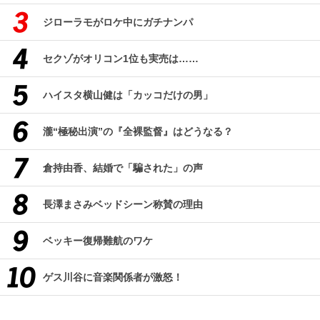
ジローラモがロケ中にガチナンパ
セクゾがオリコン1位も実売は……
ハイスタ横山健は「カッコだけの男」
瀧“極秘出演”の『全裸監督』はどうなる？
倉持由香、結婚で「騙された」の声
長澤まさみベッドシーン称賛の理由
ベッキー復帰難航のワケ
ゲス川谷に音楽関係者が激怒！