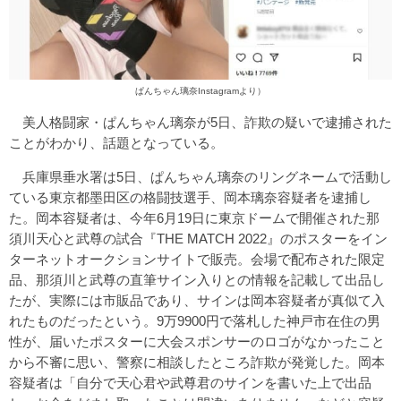
ぱんちゃん璃奈Instagram
より）
美人格闘家・ぱんちゃん璃奈が5日、詐欺の疑いで逮捕された
ことがわかり、話題となっている。
兵庫県垂水署は5日、ぱんちゃん璃奈のリングネームで活動し
ている東京都墨田区の格闘技選手、岡本璃奈容疑者を逮捕し
た。岡本容疑者は、今年6月19日に東京ドームで開催された那
須川天心と武尊の試合『THE MATCH 2022』のポスターをイン
ターネットオークションサイトで販売。会場で配布された限定
品、那須川と武尊の直筆サイン入りとの情報を記載して出品し
たが、実際には市販品であり、サインは岡本容疑者が真似て入
れたものだったという。9万9900円で落札した神戸市在住の男
性が、届いたポスターに大会スポンサーのロゴがなかったこと
から不審に思い、警察に相談したところ詐欺が発覚した。岡本
容疑者は「自分で天心君や武尊君のサインを書いた上で出品