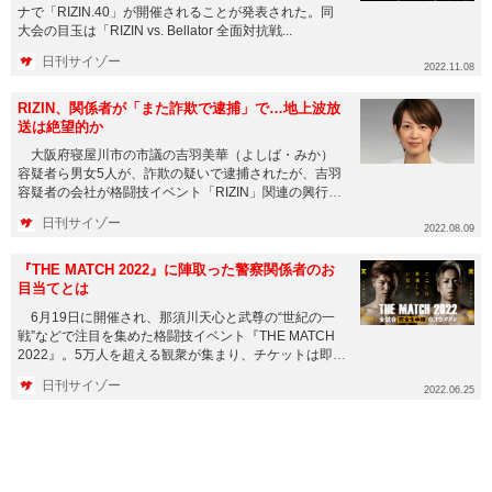
ナで「RIZIN.40」が開催されることが発表された。同
大会の目玉は「RIZIN vs. Bellator 全面対抗戦...
日刊サイゾー
2022.11.08
RIZIN、関係者が「また詐欺で逮捕」で…地上波放
送は絶望的か
大阪府寝屋川市の市議の吉羽美華（よしば・みか）
容疑者ら男女5人が、詐欺の疑いで逮捕されたが、吉羽
容疑者の会社が格闘技イベント「RIZIN」関連の興行に
関わっていたとの...
日刊サイゾー
2022.08.09
『THE MATCH 2022』に陣取った警察関係者のお
目当てとは
6月19日に開催され、那須川天心と武尊の“世紀の一
戦”などで注目を集めた格闘技イベント『THE MATCH
2022』。5万人を超える観衆が集まり、チケットは即日
完...
日刊サイゾー
2022.06.25