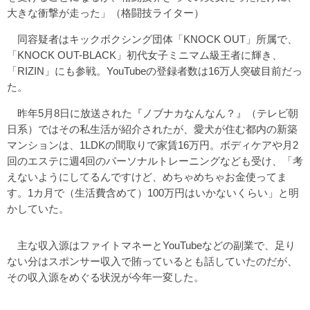
大きな衝撃が走った」（格闘技ライター）
同容疑者はキックボクシング団体「KNOCK OUT」所属で、
「KNOCK OUT-BLACK」初代女子ミニマム級王者に輝き、
「RIZIN」にも参戦。YouTubeの登録者数は16万人突破目前だっ
た。
昨年5月8日に放送された『ノブナカなんなん？』（テレビ朝
日系）ではその私生活が紹介されたが、愛犬が住む都内の新築
マンションは、1LDKの間取りで家賃16万円。ボディケアや月2
回のエステに週4回のパーソナルトレーニングなども受け、「考
えないようにしてるんですけど、めちゃめちゃお金使ってま
す。1カ月で（生活費含めて）100万円はいかないくらい」と明
かしていた。
主な収入源はファイトマネーとYouTubeなどの副業で、足り
ない分はスポンサー収入で賄っているとも話していたのだが、
その収入源をめぐる状況が今年一変した。