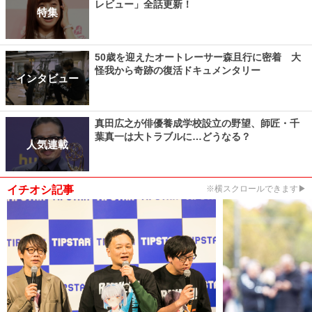
レビュー」全話更新！
特集
50歳を迎えたオートレーサー森且行に密着 大
怪我から奇跡の復活ドキュメンタリー
インタビュー
真田広之が俳優養成学校設立の野望、師匠・千
葉真一は大トラブルに…どうなる？
人気連載
イチオシ記事
※横スクロールできます▶