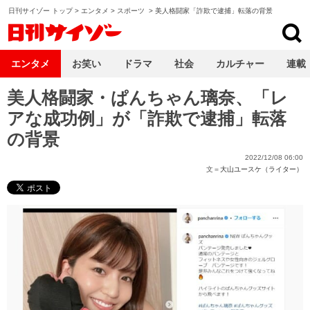
日刊サイゾー トップ
>
エンタメ
>
スポーツ
>
美人格闘家「詐欺で逮捕」転落の背景
日刊サイゾー
エンタメ
お笑い
ドラマ
社会
カルチャー
連載
美人格闘家・ぱんちゃん璃奈、「レ
アな成功例」が「詐欺で逮捕」転落
の背景
2022/12/08 06:00
文＝
大山ユースケ（ライター）