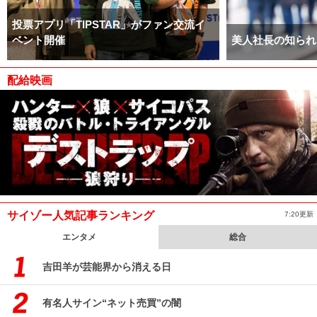
投票アプリ「TIPSTAR」がファン交流イ
ベント開催
美人社長の知られ
配給映画
サイゾー人気記事ランキング
7:20更新
エンタメ
総合
吉田羊が芸能界から消える日
有名人サイン“ネット売買”の闇