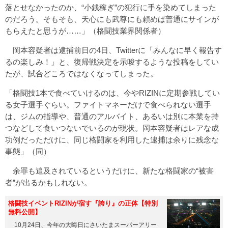
落とせなかったのか、“小銭稼ぎ”の犯行に手を染めてしまった
のだろう。そもそも、天心にも武尊にも頼めば普通にサインが
もらえたと思うが……」（格闘技業界関係者）
岡本容疑者は逮捕前日の4日、Twitterに「みんなに早く報告す
るの楽しみ！」と、復帰戦決定を示唆するような投稿をしてい
たが、試合どころではなくなってしまった。
「格闘技1本で食べていけるのは、今やRIZINに定期参戦してい
る女子選手ぐらい。ファイトマネーだけで食べられない選手
は、ジムの指導や、普通のアルバイト、あるいは別に本業を持
つなどして食いつないでいるのが現状。岡本容疑者はレアな成
功例だっただけに、同じ格闘家を利用した逮捕は余りに残念な
事態」（同）
余罪も追及されているというだけに、新たな格闘家の“被害
者”が出るかもしれない。
格闘技イベントRIZINが宿す『誇り』の正体【特別
無料公開】
10月24日、今年の大晦日にさいたまスーパーアリー