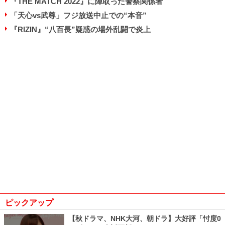
『THE MATCH 2022』に陣取った警察関係者
「天心vs武尊」フジ放送中止での“本音”
『RIZIN』“八百長”疑惑の場外乱闘で炎上
ピックアップ
【秋ドラマ、NHK大河、朝ドラ】大好評「忖度0