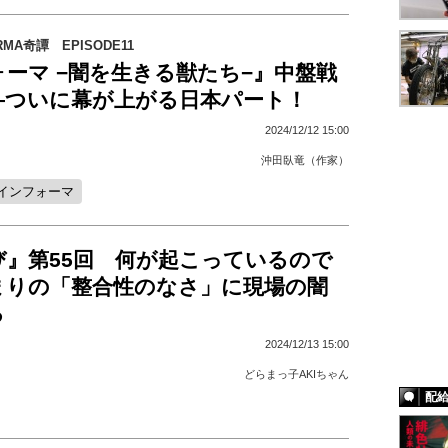
MA奇譚 EPISODE11
ーマ −闇を生きる獣たち−』中盤戦
―ついに幕が上がる日本パート！
2024/12/12 15:00
沖田臥竜（作家）
インフォーマ
び』第55回 何が起こっているので
まりの「整合性のなさ」に現場の闇
る
2024/12/13 15:00
どらまっ子AKIちゃん
配