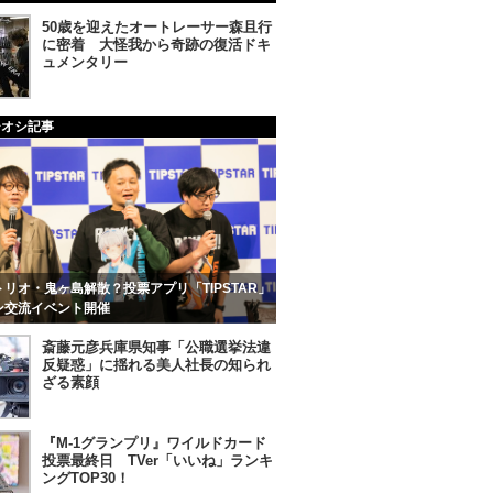
50歳を迎えたオートレーサー森且行
に密着 大怪我から奇跡の復活ドキ
ュメンタリー
チオシ記事
リオ・鬼ヶ島解散？投票アプリ「TIPSTAR」
ン交流イベント開催
斎藤元彦兵庫県知事「公職選挙法違
反疑惑」に揺れる美人社長の知られ
ざる素顔
『M-1グランプリ』ワイルドカード
投票最終日 TVer「いいね」ランキ
ングTOP30！