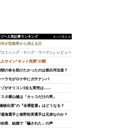
イゾー人気記事ランキング
すべて見る
田羊が芸能界から消える日
プロミシング・ヤング・ウーマン』レビュー
名人サイン“ネット売買”の闇
頼朝の命を助けたかったのは後白河法皇？
ローラモがロケ中にガチナンパ
クゾがオリコン1位も実売は……
イスタ横山健は「カッコだけの男」
“極秘出演”の『全裸監督』はどうなる？
野遥海選手と南野拓実選手は兄弟なのか？
持由香、結婚で「騙された」の声