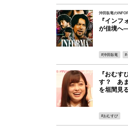
沖田臥竜のINFOR
『インフォ
が佳境へ
沖田臥竜
『おむす
す？ あ
を垣間見
おむすび