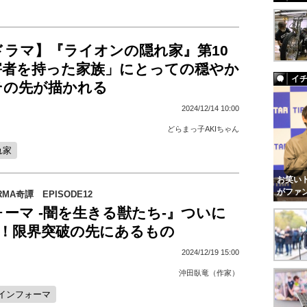
ドラマ】『ライオンの隠れ家』第10
害者を持った家族」にとっての穏やか
イ
その先が描かれる
2024/12/14 10:00
どらまっ子AKIちゃん
れ家
お笑いト
がファ
MA奇譚 EPISODE12
ーマ -闇を生きる獣たち-』ついに
話！限界突破の先にあるもの
2024/12/19 15:00
沖田臥竜（作家）
インフォーマ