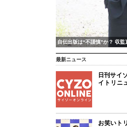
自伝出版は“不謹慎”か？ 収
最新ニュース
日刊サイ
イトリニ
お笑いト