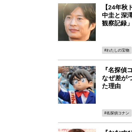
【24年秋
中圭と深
観察記録
わたしの宝物
『名探偵
なぜ差が
た理由
名探偵コナン