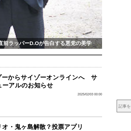
監直前ラッパーD.Oが告白する悪党の美学
ゾーからサイゾーオンラインへ サ
ューアルのお知らせ
2025/02/03 00:00
リオ・鬼ヶ島解散？投票アプリ