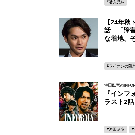
潜入兄妹
【24年秋
話 「障
な着地、
ライオンの隠
沖田臥竜のINFOR
『インフォ
ラスト2
沖田臥竜