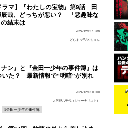
ドラマ】『わたしの宝物』第9話 田
澤辰哉、どっちが悪い？ 「悪趣味な
」の結末は
2024/12/13 13:00
どらまっ子AKIちゃん
コナン』と『金田一少年の事件簿』は
ついた？ 最新情報で“明暗”が別れ
2024/12/13 09:00
大沢野八千代（ジャーナリスト）
金田一少年の事件簿