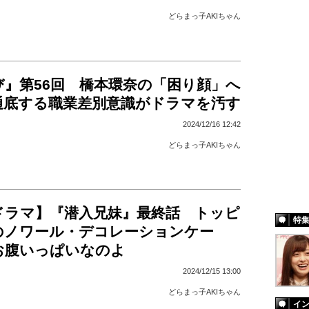
どらまっ子AKIちゃん
び』第56回 橋本環奈の「困り顔」へ
通底する職業差別意識がドラマを汚す
2024/12/16 12:42
どらまっ子AKIちゃん
秋ドラマ】『潜入兄妹』最終話 トッピ
特
のノワール・デコレーションケー
お腹いっぱいなのよ
2024/12/15 13:00
どらまっ子AKIちゃん
イ