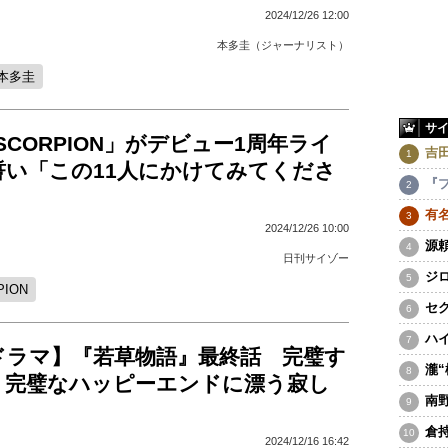
2024/12/26 12:00
本多圭（ジャーナリスト）
本多圭
サ
 SCORPION」がデビュー1周年ライ
吉
誓い「この11人にかけてみてくださ
『
有
2024/12/26 10:00
源
日刊サイゾー
ジ
PION
セ
ハ
ドラマ】『若草物語』最終話 完璧す
瀧
、完璧なハッピーエンドに漂う寂し
南
倉
2024/12/16 16:42