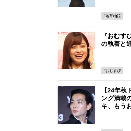
若草物語
『おむす
の執着と
おむすび
【24年
ング満載
キ、もう