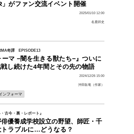
TAR」がファン交流イベント開催
2025/01/10 12:00
名鹿祥史
MA奇譚 EPISODE13
ーマ −闇を生きる獣たち−』ついに
挑戦し続けた4年間とその先の物語
2024/12/26 15:00
沖田臥竜（作家）
インフォーマ
界・古今・裏・レポート』
が俳優養成学校設立の野望、師匠・千
大トラブルに…どうなる？