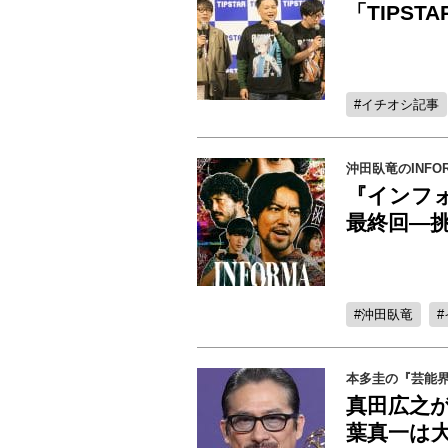
「TIPS
イチオシ記事
沖田臥竜のINFOR
『インフォ
最終回―
沖田臥竜
本多圭の『芸能
真田広之
葉真一は