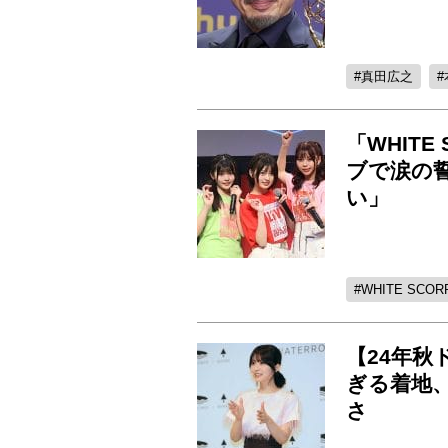
真田広之
「WHITE
ブで涙の
い」
WHITE SCOR
【24年秋
ぎる着地
さ