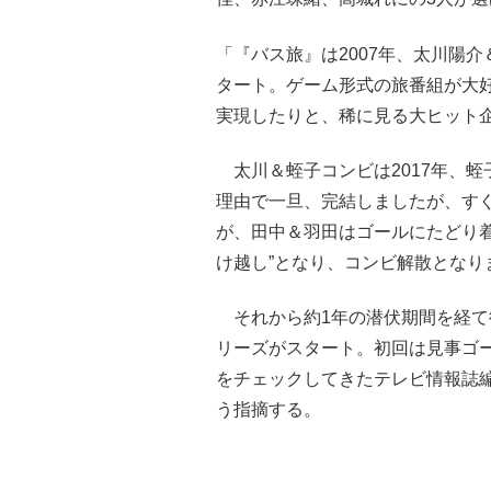
「『バス旅』は2007年、太川陽
タート。ゲーム形式の旅番組が大好
実現したりと、稀に見る大ヒット
太川＆蛭子コンビは2017年、蛭
理由で一旦、完結しましたが、す
が、田中＆羽田はゴールにたどり着け
け越し”となり、コンビ解散となり
それから約1年の潜伏期間を経て
リーズがスタート。初回は見事ゴ
をチェックしてきたテレビ情報誌
う指摘する。