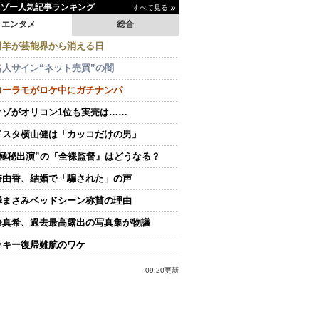
イゾー人気記事ランキング
すべて見る
エンタメ
総合
田羊が芸能界から消える日
名人サイン“ネット売買”の闇
ローラモがロケ中にガチナンパ
クゾがオリコン1位も実売は……
イスタ横山健は「カッコだけの男」
“極秘出演”の『全裸監督』はどうなる？
持由香、結婚で「騙された」の声
澤まさみベッドシーン称賛の理由
藤真希、過去最高露出の写真集が物議
ッキー復帰難航のワケ
09:20更新