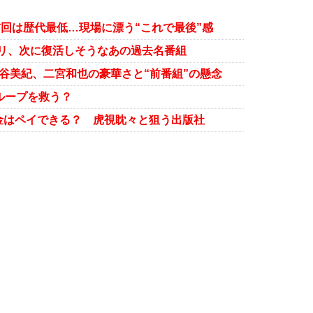
前回は歴代最低…現場に漂う“これで最後”感
ズリ、次に復活しそうなあの過去名番組
谷美紀、二宮和也の豪華さと“前番組”の懸念
ループを救う？
金はペイできる？ 虎視眈々と狙う出版社