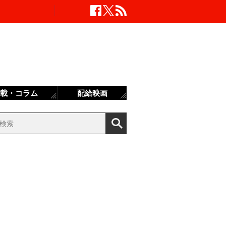
載・コラム
配給映画