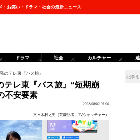
メ・お笑い・ドラマ・社会の最新ニュース
ドラマ
社会
カルチャー
連
発のテレ東『バス旅』
のテレ東『バス旅』“短期崩
の不安要素
2023/08/02 07:00
文＝
木村之男（芸能記者、TVウォッチャー）