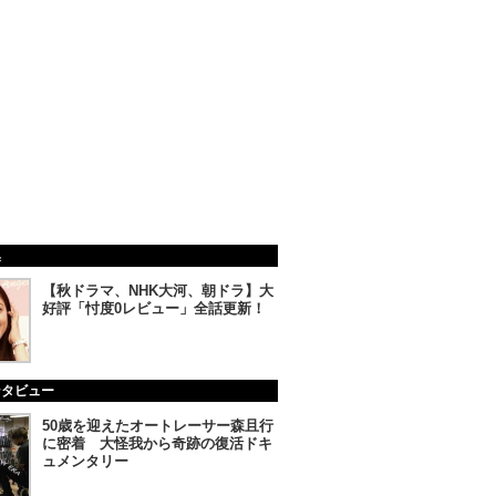
集
【秋ドラマ、NHK大河、朝ドラ】大
好評「忖度0レビュー」全話更新！
ンタビュー
50歳を迎えたオートレーサー森且行
に密着 大怪我から奇跡の復活ドキ
ュメンタリー