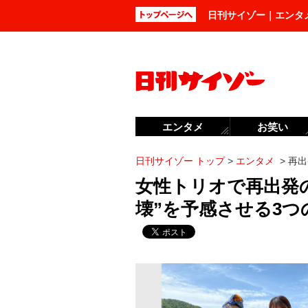
日刊サイゾー｜エンタ
エンタメ
お笑い
日刊サイゾー トップ
>
エンタメ
>
再出
女性トリオで再出発
壊”を予感させる3つ