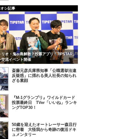
チオシ記事
リオ・鬼ヶ島解散？投票アプリ「TIPSTAR」
ン交流イベント開催
斎藤元彦兵庫県知事「公職選挙法違
反疑惑」に揺れる美人社長の知られ
ざる素顔
『M-1グランプリ』ワイルドカード
投票最終日 TVer「いいね」ランキ
ングTOP30！
50歳を迎えたオートレーサー森且行
に密着 大怪我から奇跡の復活ドキ
ュメンタリー