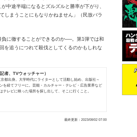
こが中途半端になるとズルズルと勝率が下がり、
きてしまうことにもなりかねません」（民放バラ
負に徹することができるのか──。第1弾では和
、回を追うにつれて殺伐としてくるのかもしれな
記者、TVウォッチャー）
、東京都出身。大学時代にライターとして活動し始め、出版社～
ンを経てフリーに。芸能・カルチャー・テレビ・広告業界など
はテレビに映った場所を探し出して、そこに行くこと。
最終更新：
2023/08/02 07:00