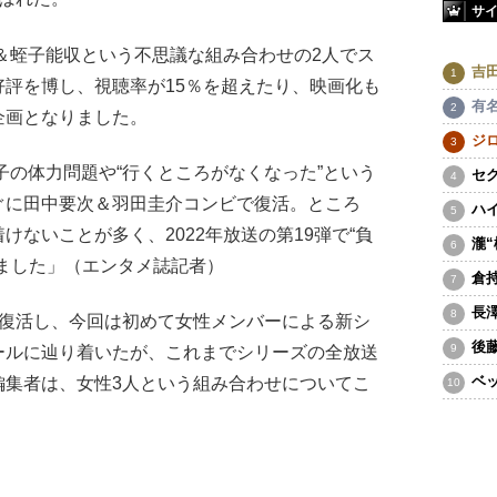
サ
介＆蛭子能収という不思議な組み合わせの2人でス
吉
評を博し、視聴率が15％を超えたり、映画化も
有
企画となりました。
ジ
子の体力問題や“行くところがなくなった”という
セ
ぐに田中要次＆羽田圭介コンビで復活。ところ
ハ
ないことが多く、2022年放送の第19弾で“負
瀧
ました」（エンタメ誌記者）
倉
長
復活し、今回は初めて女性メンバーによる新シ
後
ールに辿り着いたが、これまでシリーズの全放送
ベ
編集者は、女性3人という組み合わせについてこ