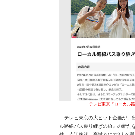
テレビ東京『ローカル
テレビ東京の大ヒット企画が、出
ル路線バス乗り継ぎの旅』の新た
佳、赤江珠緒、高城れにの3人が選